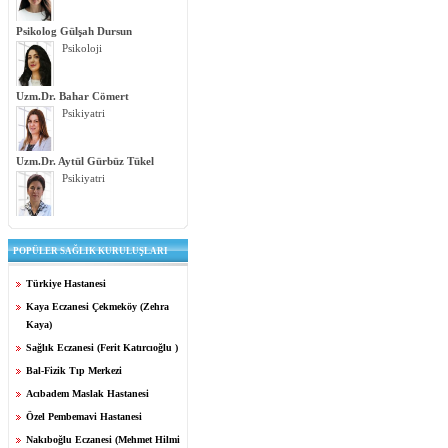
Psikolog Gülşah Dursun
Psikoloji
Uzm.Dr. Bahar Cömert
Psikiyatri
Uzm.Dr. Aytül Gürbüz Tükel
Psikiyatri
POPÜLER SAĞLIK KURULUŞLARI
Türkiye Hastanesi
Kaya Eczanesi Çekmeköy (Zehra
Kaya)
Sağlık Eczanesi (Ferit Katırcıoğlu )
Bal-Fizik Tıp Merkezi
Acıbadem Maslak Hastanesi
Özel Pembemavi Hastanesi
Nakıboğlu Eczanesi (Mehmet Hilmi