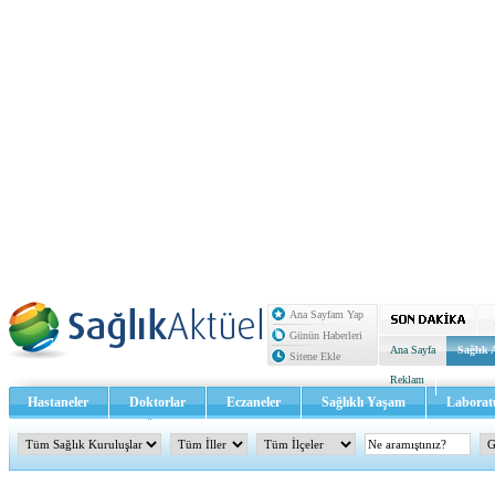
Ana Sayfam Yap
Günün Haberleri
Ana Sayfa
Sağlık 
Sitene Ekle
Reklam
Hastaneler
Doktorlar
Eczaneler
Sağlıklı Yaşam
Laborat
Sağlık TV - Video
İletişim