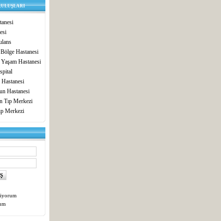
RULUŞLARI
anesi
esi
lans
 Bölge Hastanesi
 Yaşam Hastanesi
pital
 Hastanesi
un Hastanesi
in Tıp Merkezi
ıp Merkezi
tiyorum
tum