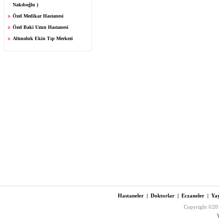
Nakıboğlu )
Özel Medikar Hastanesi
Özel Baki Uzun Hastanesi
Altınoluk Ekin Tıp Merkezi
Hastaneler
|
Doktorlar
|
Eczaneler
|
Yay
Copyright ©201
Y