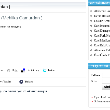
YENİ SAĞLIK KU
dan )
Akademi Hast
Defne Hastan
 (Mehlika Çamurdan )
Coşkun Ambu
Özel İstanbul
rmek için tıklayınız
Özel Düztepe
Özel Park Hos
Özel Medikar
Özel Baki Uz
Altınoluk Ek
Özel Ömür T
ÜYE İŞLEMLERİ
oo
,
Digg
,
Del.icio.us
,
Twitter
E-Posta
Şifre
yı Yazdır
Yukarı
uşuna henüz yorum eklenmemiştir.
Üye olmak is
Şifremi unut