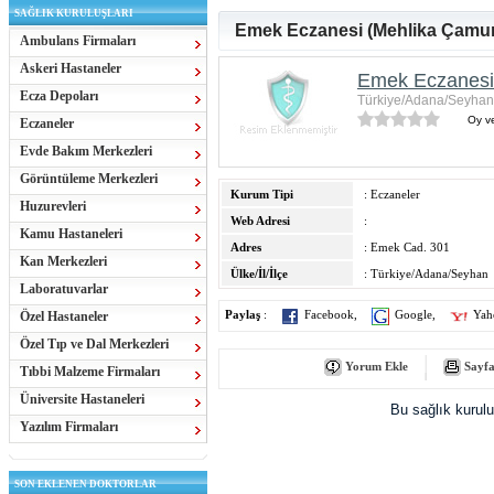
SAĞLIK KURULUŞLARI
Emek Eczanesi (Mehlika Çamur
Ambulans Firmaları
Askeri Hastaneler
Emek Eczanesi
Ecza Depoları
Türkiye/Adana/Seyhan
Oy ve
Eczaneler
Evde Bakım Merkezleri
Görüntüleme Merkezleri
Kurum Tipi
: Eczaneler
Huzurevleri
Web Adresi
:
Kamu Hastaneleri
Adres
: Emek Cad. 301
Kan Merkezleri
Ülke/İl/İlçe
: Türkiye/Adana/Seyhan
Laboratuvarlar
Özel Hastaneler
Paylaş
:
Facebook
,
Google
,
Yah
Özel Tıp ve Dal Merkezleri
Yorum Ekle
Sayfa
Tıbbi Malzeme Firmaları
Üniversite Hastaneleri
Bu sağlık kurul
Yazılım Firmaları
SON EKLENEN DOKTORLAR