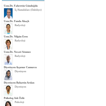
Uzm.Dr. Fahrettin Gündoğdu
İç Hastalıkları (Dahiliye)
Uzm.Dr. Funda Akaçlı
Radyoloji
Uzm.Dr. Nilgün Eren
Radyoloji
Uzm.Dr. Necati Sönmez
Radyoloji
Diyetisyen Ayşenur Cumurcu
Diyetisyen
Diyetisyen Bahattin Arslan
Diyetisyen
Psikolog Aslı Özlü
Psikoloji