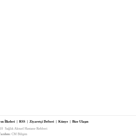
ın İlkeleri
|
RSS
|
Ziyaretçi Defteri
|
Künye
|
Bize Ulaşın
0 Sağlık Aktuel Hastane Rehberi
azılım:
CM Bilişim