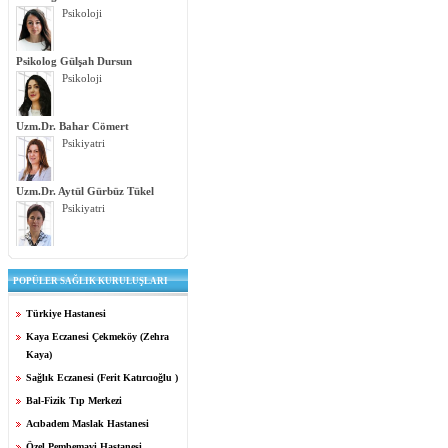
Psikoloji
Psikolog Gülşah Dursun
Psikoloji
Uzm.Dr. Bahar Cömert
Psikiyatri
Uzm.Dr. Aytül Gürbüz Tükel
Psikiyatri
POPÜLER SAĞLIK KURULUŞLARI
Türkiye Hastanesi
Kaya Eczanesi Çekmeköy (Zehra
Kaya)
Sağlık Eczanesi (Ferit Katırcıoğlu )
Bal-Fizik Tıp Merkezi
Acıbadem Maslak Hastanesi
Özel Pembemavi Hastanesi