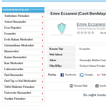
SAĞLIK KURULUŞLARI
Emre Eczanesi (Cavit Benlidayı
Ambulans Firmaları
Askeri Hastaneler
Emre Eczanesi (
Ecza Depoları
Türkiye/Adana/Yüreğir
Oy ve
Eczaneler
Evde Bakım Merkezleri
Görüntüleme Merkezleri
Kurum Tipi
: Eczaneler
Huzurevleri
Web Adresi
:
Kamu Hastaneleri
Adres
: Yunusoğlu Beldesi Cu
Kan Merkezleri
Ülke/İl/İlçe
: Türkiye/Adana/Yüreğir
Laboratuvarlar
Özel Hastaneler
Paylaş
:
Facebook
,
Google
,
Yah
Özel Tıp ve Dal Merkezleri
Yorum Ekle
Sayfa
Tıbbi Malzeme Firmaları
Üniversite Hastaneleri
Bu sağlık kurul
Yazılım Firmaları