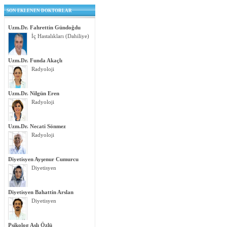
SON EKLENEN DOKTORLAR
Uzm.Dr. Fahrettin Gündoğdu
İç Hastalıkları (Dahiliye)
Uzm.Dr. Funda Akaçlı
Radyoloji
Uzm.Dr. Nilgün Eren
Radyoloji
Uzm.Dr. Necati Sönmez
Radyoloji
Diyetisyen Ayşenur Cumurcu
Diyetisyen
Diyetisyen Bahattin Arslan
Diyetisyen
Psikolog Aslı Özlü