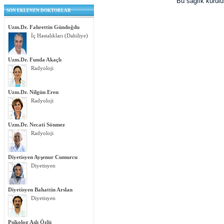
Bu sağlık kurul
SON EKLENEN DOKTORLAR
Uzm.Dr. Fahrettin Gündoğdu
İç Hastalıkları (Dahiliye)
Uzm.Dr. Funda Akaçlı
Radyoloji
Uzm.Dr. Nilgün Eren
Radyoloji
Uzm.Dr. Necati Sönmez
Radyoloji
Diyetisyen Ayşenur Cumurcu
Diyetisyen
Diyetisyen Bahattin Arslan
Diyetisyen
Psikolog Aslı Özlü