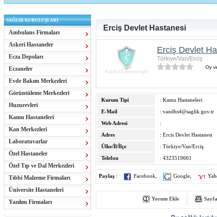
SAĞLIK KURULUŞLARI
Erciş Devlet Hastanesi
Ambulans Firmaları
Askeri Hastaneler
Erciş Devlet Ha
Ecza Depoları
Türkiye/Van/Erciş
Oy ve
Eczaneler
Evde Bakım Merkezleri
Görüntüleme Merkezleri
Kurum Tipi
: Kamu Hastaneleri
Huzurevleri
E-Mail
:
vandhs4@saglik.gov.tr
Kamu Hastaneleri
Web Adresi
:
Kan Merkezleri
Adres
: Ercis Devlet Hastanesi
Laboratuvarlar
Ülke/İl/İlçe
: Türkiye/Van/Erciş
Özel Hastaneler
Telefon
: 4323519661
Özel Tıp ve Dal Merkezleri
Paylaş
:
Facebook
,
Google
,
Yah
Tıbbi Malzeme Firmaları
Üniversite Hastaneleri
Yorum Ekle
Sayfa
Yazılım Firmaları