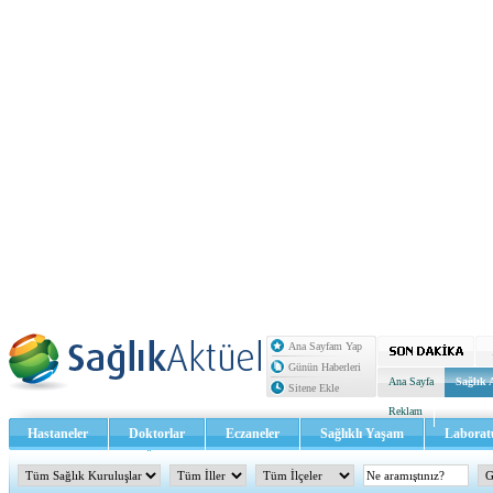
Ana Sayfam Yap
Günün Haberleri
Ana Sayfa
Sağlık 
Sitene Ekle
Reklam
Hastaneler
Doktorlar
Eczaneler
Sağlıklı Yaşam
Laborat
Sağlık TV - Video
İletişim