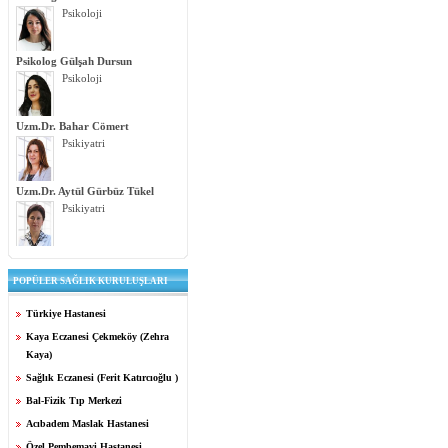
Psikoloji
Psikolog Gülşah Dursun
Psikoloji
Uzm.Dr. Bahar Cömert
Psikiyatri
Uzm.Dr. Aytül Gürbüz Tükel
Psikiyatri
POPÜLER SAĞLIK KURULUŞLARI
Türkiye Hastanesi
Kaya Eczanesi Çekmeköy (Zehra
Kaya)
Sağlık Eczanesi (Ferit Katırcıoğlu )
Bal-Fizik Tıp Merkezi
Acıbadem Maslak Hastanesi
Özel Pembemavi Hastanesi