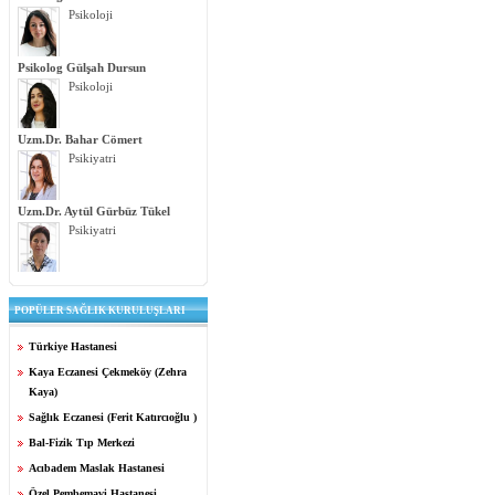
Psikoloji
Psikolog Gülşah Dursun
Psikoloji
Uzm.Dr. Bahar Cömert
Psikiyatri
Uzm.Dr. Aytül Gürbüz Tükel
Psikiyatri
POPÜLER SAĞLIK KURULUŞLARI
Türkiye Hastanesi
Kaya Eczanesi Çekmeköy (Zehra
Kaya)
Sağlık Eczanesi (Ferit Katırcıoğlu )
Bal-Fizik Tıp Merkezi
Acıbadem Maslak Hastanesi
Özel Pembemavi Hastanesi