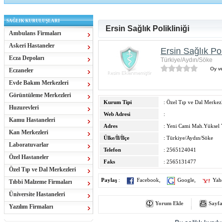
SAĞLIK KURULUŞLARI
Ersin Sağlık Polikliniği
Ambulans Firmaları
Askeri Hastaneler
Ersin Sağlık Pol
Ecza Depoları
Türkiye/Aydın/Söke
Oy ve
Eczaneler
Evde Bakım Merkezleri
Görüntüleme Merkezleri
Kurum Tipi
: Özel Tıp ve Dal Merkezl
Huzurevleri
Web Adresi
:
Kamu Hastaneleri
Adres
: Yeni Cami Mah.Yüksel
Kan Merkezleri
Ülke/İl/İlçe
: Türkiye/Aydın/Söke
Laboratuvarlar
Telefon
: 2565124041
Özel Hastaneler
Faks
: 2565131477
Özel Tıp ve Dal Merkezleri
Paylaş
:
Facebook
,
Google
,
Yah
Tıbbi Malzeme Firmaları
Üniversite Hastaneleri
Yorum Ekle
Sayfa
Yazılım Firmaları