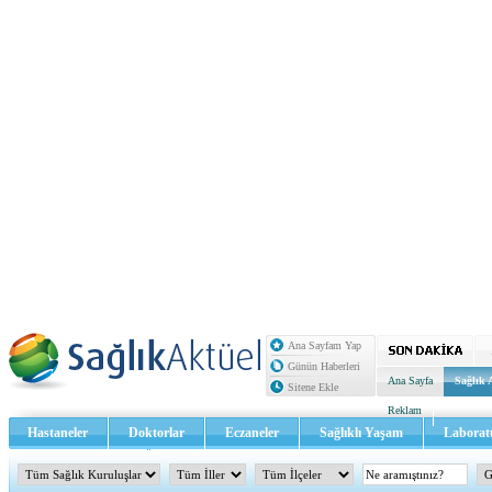
Ana Sayfam Yap
Günün Haberleri
Ana Sayfa
Sağlık 
Sitene Ekle
Reklam
Hastaneler
Doktorlar
Eczaneler
Sağlıklı Yaşam
Laborat
Sağlık TV - Video
İletişim