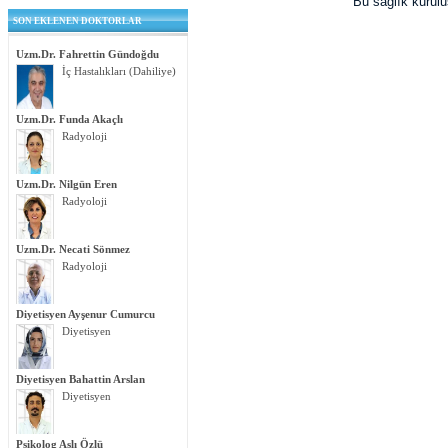
Bu sağlık kurul
SON EKLENEN DOKTORLAR
Uzm.Dr. Fahrettin Gündoğdu
İç Hastalıkları (Dahiliye)
Uzm.Dr. Funda Akaçlı
Radyoloji
Uzm.Dr. Nilgün Eren
Radyoloji
Uzm.Dr. Necati Sönmez
Radyoloji
Diyetisyen Ayşenur Cumurcu
Diyetisyen
Diyetisyen Bahattin Arslan
Diyetisyen
Psikolog Aslı Özlü