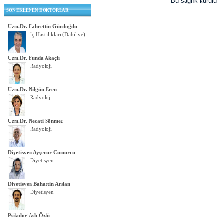
Bu sağlık kurul
SON EKLENEN DOKTORLAR
Uzm.Dr. Fahrettin Gündoğdu
İç Hastalıkları (Dahiliye)
Uzm.Dr. Funda Akaçlı
Radyoloji
Uzm.Dr. Nilgün Eren
Radyoloji
Uzm.Dr. Necati Sönmez
Radyoloji
Diyetisyen Ayşenur Cumurcu
Diyetisyen
Diyetisyen Bahattin Arslan
Diyetisyen
Psikolog Aslı Özlü