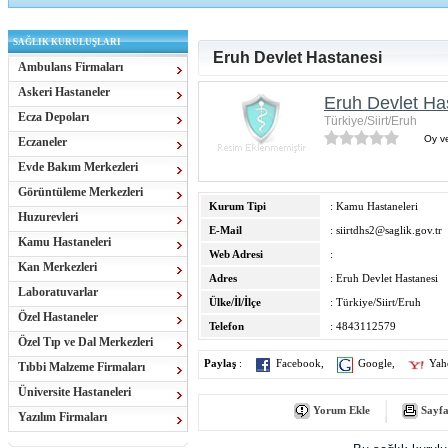
SAĞLIK KURULUŞLARI
Eruh Devlet Hastanesi
Ambulans Firmaları
Askeri Hastaneler
Eruh Devlet Ha
Ecza Depoları
Türkiye/Siirt/Eruh
Oy ve
Eczaneler
Evde Bakım Merkezleri
Görüntüleme Merkezleri
Kurum Tipi
: Kamu Hastaneleri
Huzurevleri
E-Mail
:
siirtdhs2@saglik.gov.tr
Kamu Hastaneleri
Web Adresi
:
Kan Merkezleri
Adres
: Eruh Devlet Hastanesi
Laboratuvarlar
Ülke/İl/İlçe
: Türkiye/Siirt/Eruh
Özel Hastaneler
Telefon
: 4843112579
Özel Tıp ve Dal Merkezleri
Paylaş
:
Facebook
,
Google
,
Yah
Tıbbi Malzeme Firmaları
Üniversite Hastaneleri
Yorum Ekle
Sayfa
Yazılım Firmaları