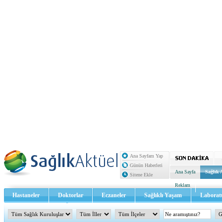
Ana Sayfam Yap
Günün Haberleri
Ana Sayfa
Sağlık 
Sitene Ekle
Reklam
Hastaneler
Doktorlar
Eczaneler
Sağlıklı Yaşam
Laborat
Sağlık TV - Video
İletişim