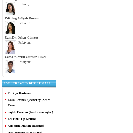
Psikoloji
Psikolog Gülşah Dursun
Psikoloji
Uzm.Dr. Bahar Cömert
Psikiyatri
Uzm.Dr. Aytül Gürbüz Tükel
Psikiyatri
POPÜLER SAĞLIK KURULUŞLARI
Türkiye Hastanesi
Kaya Eczanesi Çekmeköy (Zehra
Kaya)
Sağlık Eczanesi (Ferit Katırcıoğlu )
Bal-Fizik Tıp Merkezi
Acıbadem Maslak Hastanesi
Özel Pembemavi Hastanesi