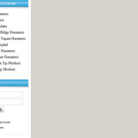
RULUŞLARI
anesi
esi
lans
 Bölge Hastanesi
 Yaşam Hastanesi
pital
 Hastanesi
un Hastanesi
in Tıp Merkezi
ıp Merkezi
tiyorum
tum