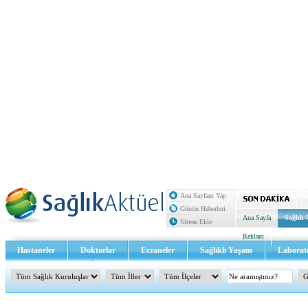
Ana Sayfam Yap
Günün Haberleri
Ana Sayfa
Sağlık 
Sitene Ekle
Reklam
Hastaneler
Doktorlar
Eczaneler
Sağlıklı Yaşam
Laborat
Sağlık TV - Video
İletişim