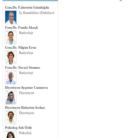
Uzm.Dr. Fahrettin Gündoğdu
İç Hastalıkları (Dahiliye)
Uzm.Dr. Funda Akaçlı
Radyoloji
Uzm.Dr. Nilgün Eren
Radyoloji
Uzm.Dr. Necati Sönmez
Radyoloji
Diyetisyen Ayşenur Cumurcu
Diyetisyen
Diyetisyen Bahattin Arslan
Diyetisyen
Psikolog Aslı Özlü
Psikoloji