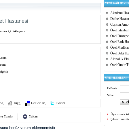
YENİ SAĞLIK KU
Akademi Hast
Defne Hastan
et Hastanesi
Coşkun Ambu
Özel İstanbul
rmek için tıklayınız
Özel Düztepe
Özel Park Hos
Özel Medikar
Özel Baki Uz
i.com
Altınoluk Ek
.com
Özel Ömür T
nişehir
ÜYE İŞLEMLERİ
E-Posta
Şifre
oo
,
Digg
,
Del.icio.us
,
Twitter
Üye olmak is
yı Yazdır
Yukarı
Şifremi unut
uşuna henüz yorum eklenmemiştir.