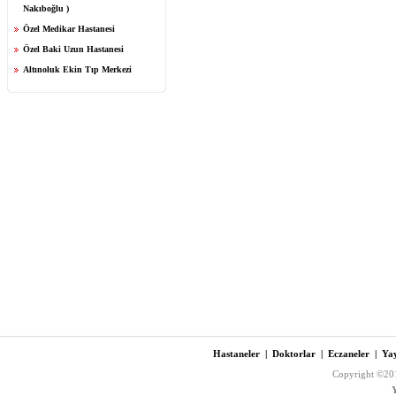
Nakıboğlu )
Özel Medikar Hastanesi
Özel Baki Uzun Hastanesi
Altınoluk Ekin Tıp Merkezi
Hastaneler
|
Doktorlar
|
Eczaneler
|
Yay
Copyright ©201
Y