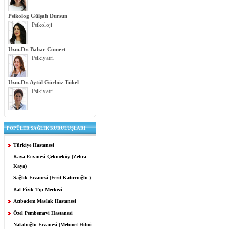
Psikolog Gülşah Dursun
Psikoloji
Uzm.Dr. Bahar Cömert
Psikiyatri
Uzm.Dr. Aytül Gürbüz Tükel
Psikiyatri
POPÜLER SAĞLIK KURULUŞLARI
Türkiye Hastanesi
Kaya Eczanesi Çekmeköy (Zehra
Kaya)
Sağlık Eczanesi (Ferit Katırcıoğlu )
Bal-Fizik Tıp Merkezi
Acıbadem Maslak Hastanesi
Özel Pembemavi Hastanesi
Nakıboğlu Eczanesi (Mehmet Hilmi