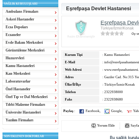
SAĞLIK KURULUŞLARI
Eşrefpaşa Devlet Hastanesi
Ambulans Firmaları
Askeri Hastaneler
Eşrefpaşa Devl
Ecza Depoları
Türkiye/İzmir/Konak
Oy ve
Eczaneler
Evde Bakım Merkezleri
Görüntüleme Merkezleri
Kurum Tipi
: Kamu Hastaneleri
Huzurevleri
E-Mail
:
info@esrefpasahastanes
Kamu Hastaneleri
Web Adresi
:
www.esrefpasahastanesi
Kan Merkezleri
Adres
: Gaziler Cad. No:315 Ye
Laboratuvarlar
Ülke/İl/İlçe
: Türkiye/İzmir/Konak
Özel Hastaneler
Telefon
: 2322938000
Özel Tıp ve Dal Merkezleri
Faks
: 2322938680
Tıbbi Malzeme Firmaları
Paylaş
:
Facebook
,
Google
,
Yah
Üniversite Hastaneleri
Yazılım Firmaları
Yorum Ekle
Sayfa
SON EKLENEN DOKTORLAR
Bu sağlık kurul