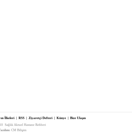
ın İlkeleri
|
RSS
|
Ziyaretçi Defteri
|
Künye
|
Bize Ulaşın
0 Sağlık Aktuel Hastane Rehberi
azılım:
CM Bilişim