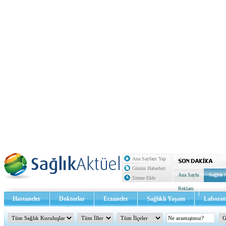
Ana Sayfam Yap
Günün Haberleri
Ana Sayfa
Sağlık 
Sitene Ekle
Reklam
Hastaneler
Doktorlar
Eczaneler
Sağlıklı Yaşam
Laborat
Sağlık TV - Video
İletişim