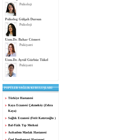
Psikoloji
Psikolog Gülşah Dursun
Psikoloji
Uzm.Dr. Bahar Cömert
Psikiyatri
Uzm.Dr. Aytül Gürbüz Tükel
Psikiyatri
POPÜLER SAĞLIK KURULUŞLARI
Türkiye Hastanesi
Kaya Eczanesi Çekmeköy (Zehra
Kaya)
Sağlık Eczanesi (Ferit Katırcıoğlu )
Bal-Fizik Tıp Merkezi
Acıbadem Maslak Hastanesi
Özel Pembemavi Hastanesi