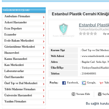
SAĞLIK KURULUŞLARI
Estanbul Plastik Cerrahi Kliniği
Ambulans Firmaları
Askeri Hastaneler
Estanbul Plastik
Ecza Depoları
Türkiye/İstanbul/Kadık
Oy ve
Eczaneler
Evde Bakım Merkezleri
Görüntüleme Merkezleri
Kurum Tipi
: Özel Tıp ve Dal Merkezl
Huzurevleri
Web Adresi
:
www.estanbulestetik.co
Kamu Hastaneleri
Adres
: Bagdat Cad. Seda Apt. 
Kan Merkezleri
Ülke/İl/İlçe
: Türkiye/İstanbul/Kadık
Laboratuvarlar
Telefon
: 2164640001
Özel Hastaneler
Paylaş
:
Facebook
,
Google
,
Yah
Özel Tıp ve Dal Merkezleri
Tıbbi Malzeme Firmaları
Yorum Ekle
Sayfa
Üniversite Hastaneleri
Yazılım Firmaları
Bu sağlık kurul