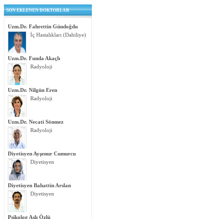
SON EKLENEN DOKTORLAR
Uzm.Dr. Fahrettin Gündoğdu
İç Hastalıkları (Dahiliye)
Uzm.Dr. Funda Akaçlı
Radyoloji
Uzm.Dr. Nilgün Eren
Radyoloji
Uzm.Dr. Necati Sönmez
Radyoloji
Diyetisyen Ayşenur Cumurcu
Diyetisyen
Diyetisyen Bahattin Arslan
Diyetisyen
Psikolog Aslı Özlü