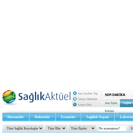
Ana Sayfam Yap
Günün Haberleri
Ana Sayfa
Sağlık 
Sitene Ekle
Reklam
Hastaneler
Doktorlar
Eczaneler
Sağlıklı Yaşam
Laborat
Sağlık TV - Video
İletişim