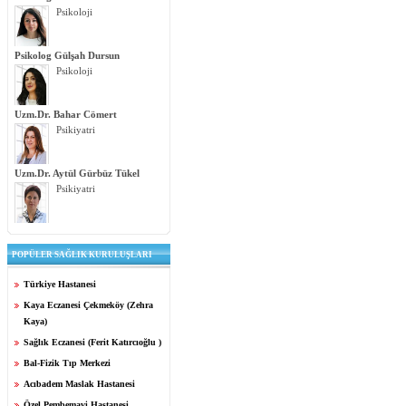
Psikoloji
Psikolog Gülşah Dursun
Psikoloji
Uzm.Dr. Bahar Cömert
Psikiyatri
Uzm.Dr. Aytül Gürbüz Tükel
Psikiyatri
POPÜLER SAĞLIK KURULUŞLARI
Türkiye Hastanesi
Kaya Eczanesi Çekmeköy (Zehra
Kaya)
Sağlık Eczanesi (Ferit Katırcıoğlu )
Bal-Fizik Tıp Merkezi
Acıbadem Maslak Hastanesi
Özel Pembemavi Hastanesi