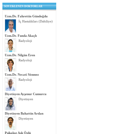
SON EKLENEN DOKTORLAR
Uzm.Dr. Fahrettin Gündoğdu
İç Hastalıkları (Dahiliye)
Uzm.Dr. Funda Akaçlı
Radyoloji
Uzm.Dr. Nilgün Eren
Radyoloji
Uzm.Dr. Necati Sönmez
Radyoloji
Diyetisyen Ayşenur Cumurcu
Diyetisyen
Diyetisyen Bahattin Arslan
Diyetisyen
Psikolog Aslı Özlü