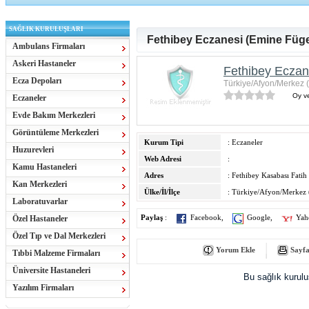
SAĞLIK KURULUŞLARI
Fethibey Eczanesi (Emine Füge
Ambulans Firmaları
Askeri Hastaneler
Fethibey Eczan
Ecza Depoları
Türkiye/Afyon/Merkez 
Oy ve
Eczaneler
Evde Bakım Merkezleri
Görüntüleme Merkezleri
Kurum Tipi
: Eczaneler
Huzurevleri
Web Adresi
:
Kamu Hastaneleri
Adres
: Fethibey Kasabası Fati
Kan Merkezleri
Ülke/İl/İlçe
: Türkiye/Afyon/Merkez 
Laboratuvarlar
Özel Hastaneler
Paylaş
:
Facebook
,
Google
,
Yah
Özel Tıp ve Dal Merkezleri
Yorum Ekle
Sayfa
Tıbbi Malzeme Firmaları
Üniversite Hastaneleri
Bu sağlık kurul
Yazılım Firmaları