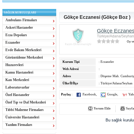
SAĞLIK KURULUŞLARI
Gökçe Eczanesi (Gökçe Boz )
Ambulans Firmaları
Askeri Hastaneler
Gökçe Eczanes
Ecza Depoları
Türkiye/Adana/Seyhan
Oy ve
Eczaneler
Evde Bakım Merkezleri
Görüntüleme Merkezleri
Kurum Tipi
: Eczaneler
Huzurevleri
Web Adresi
:
Kamu Hastaneleri
Adres
: Döşeme Mah. Cumhuriy
Kan Merkezleri
Ülke/İl/İlçe
: Türkiye/Adana/Seyhan
Laboratuvarlar
Özel Hastaneler
Paylaş
:
Facebook
,
Google
,
Yah
Özel Tıp ve Dal Merkezleri
Yorum Ekle
Sayfa
Tıbbi Malzeme Firmaları
Üniversite Hastaneleri
Bu sağlık kurul
Yazılım Firmaları