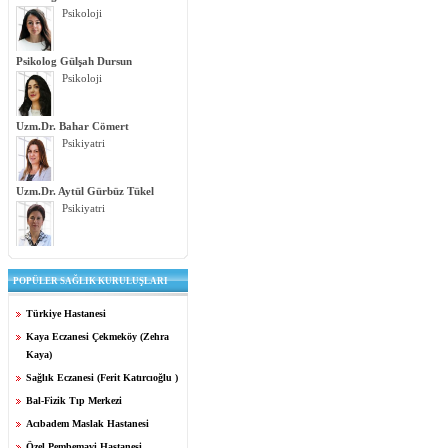
Psikoloji
Psikolog Gülşah Dursun
Psikoloji
Uzm.Dr. Bahar Cömert
Psikiyatri
Uzm.Dr. Aytül Gürbüz Tükel
Psikiyatri
POPÜLER SAĞLIK KURULUŞLARI
Türkiye Hastanesi
Kaya Eczanesi Çekmeköy (Zehra
Kaya)
Sağlık Eczanesi (Ferit Katırcıoğlu )
Bal-Fizik Tıp Merkezi
Acıbadem Maslak Hastanesi
Özel Pembemavi Hastanesi