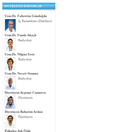
SON EKLENEN DOKTORLAR
Uzm.Dr. Fahrettin Gündoğdu
İç Hastalıkları (Dahiliye)
Uzm.Dr. Funda Akaçlı
Radyoloji
Uzm.Dr. Nilgün Eren
Radyoloji
Uzm.Dr. Necati Sönmez
Radyoloji
Diyetisyen Ayşenur Cumurcu
Diyetisyen
Diyetisyen Bahattin Arslan
Diyetisyen
Psikolog Aslı Özlü