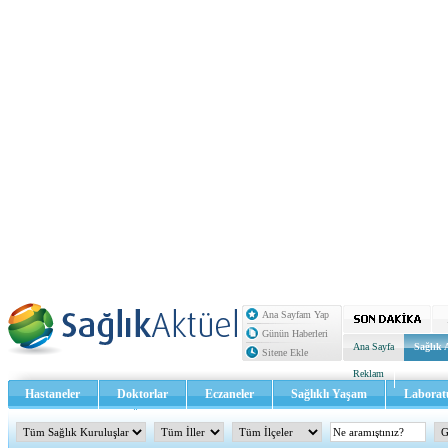
Ana Sayfam Yap
Günün Haberleri
Ana Sayfa
Sağlık 
Sitene Ekle
Reklam
Hastaneler
Doktorlar
Eczaneler
Sağlıklı Yaşam
Laborat
Sağlık TV - Video
İletişim