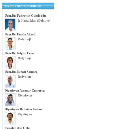
SON EKLENEN DOKTORLAR
Uzm.Dr. Fahrettin Gündoğdu
İç Hastalıkları (Dahiliye)
Uzm.Dr. Funda Akaçlı
Radyoloji
Uzm.Dr. Nilgün Eren
Radyoloji
Uzm.Dr. Necati Sönmez
Radyoloji
Diyetisyen Ayşenur Cumurcu
Diyetisyen
Diyetisyen Bahattin Arslan
Diyetisyen
Psikolog Aslı Özlü