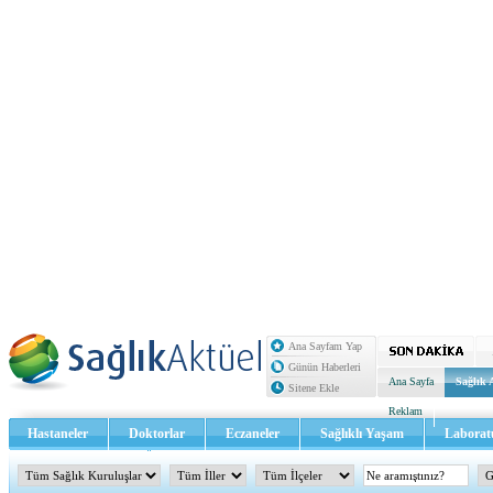
Ana Sayfam Yap
Günün Haberleri
Ana Sayfa
Sağlık 
Sitene Ekle
Reklam
Hastaneler
Doktorlar
Eczaneler
Sağlıklı Yaşam
Laborat
Sağlık TV - Video
İletişim