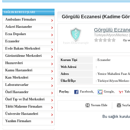
SAĞLIK KURULUŞLARI
Görgülü Eczanesi (Kadime Gör
Ambulans Firmaları
Askeri Hastaneler
Görgülü Eczane
Ecza Depoları
Türkiye/Afyon/Merkez 
Oy ve
Eczaneler
Evde Bakım Merkezleri
Görüntüleme Merkezleri
Kurum Tipi
: Eczaneler
Huzurevleri
Web Adresi
:
Kamu Hastaneleri
Adres
: Yenice Mahallesi Fuar Al
Kan Merkezleri
Ülke/İl/İlçe
: Türkiye/Afyon/Merkez 
Laboratuvarlar
Özel Hastaneler
Paylaş
:
Facebook
,
Google
,
Yah
Özel Tıp ve Dal Merkezleri
Yorum Ekle
Sayfa
Tıbbi Malzeme Firmaları
Üniversite Hastaneleri
Bu sağlık kurul
Yazılım Firmaları