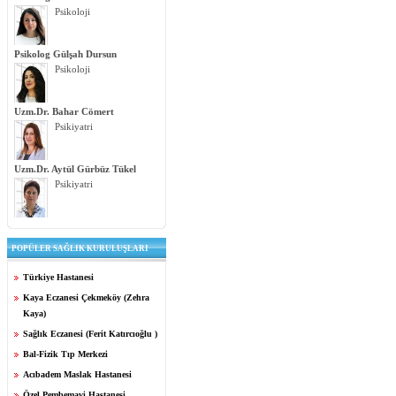
Psikoloji
Psikolog Gülşah Dursun
Psikoloji
Uzm.Dr. Bahar Cömert
Psikiyatri
Uzm.Dr. Aytül Gürbüz Tükel
Psikiyatri
POPÜLER SAĞLIK KURULUŞLARI
Türkiye Hastanesi
Kaya Eczanesi Çekmeköy (Zehra
Kaya)
Sağlık Eczanesi (Ferit Katırcıoğlu )
Bal-Fizik Tıp Merkezi
Acıbadem Maslak Hastanesi
Özel Pembemavi Hastanesi