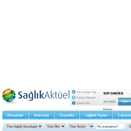
Ana Sayfam Yap
Günün Haberleri
Ana Sayfa
Sağlık 
Sitene Ekle
Reklam
Hastaneler
Doktorlar
Eczaneler
Sağlıklı Yaşam
Laborat
Sağlık TV - Video
İletişim