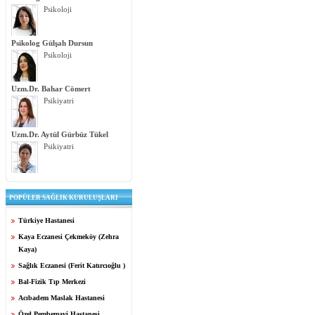
Psikoloji
Psikolog Gülşah Dursun
Psikoloji
Uzm.Dr. Bahar Cömert
Psikiyatri
Uzm.Dr. Aytül Gürbüz Tükel
Psikiyatri
POPÜLER SAĞLIK KURULUŞLARI
Türkiye Hastanesi
Kaya Eczanesi Çekmeköy (Zehra
Kaya)
Sağlık Eczanesi (Ferit Katırcıoğlu )
Bal-Fizik Tıp Merkezi
Acıbadem Maslak Hastanesi
Özel Pembemavi Hastanesi