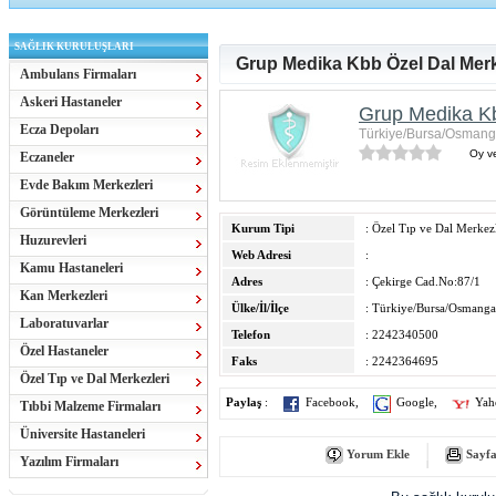
SAĞLIK KURULUŞLARI
Grup Medika Kbb Özel Dal Mer
Ambulans Firmaları
Askeri Hastaneler
Grup Medika Kb
Ecza Depoları
Türkiye/Bursa/Osmang
Oy ve
Eczaneler
Evde Bakım Merkezleri
Görüntüleme Merkezleri
Kurum Tipi
: Özel Tıp ve Dal Merkezl
Huzurevleri
Web Adresi
:
Kamu Hastaneleri
Adres
: Çekirge Cad.No:87/1
Kan Merkezleri
Ülke/İl/İlçe
: Türkiye/Bursa/Osmanga
Laboratuvarlar
Telefon
: 2242340500
Özel Hastaneler
Faks
: 2242364695
Özel Tıp ve Dal Merkezleri
Paylaş
:
Facebook
,
Google
,
Yah
Tıbbi Malzeme Firmaları
Üniversite Hastaneleri
Yorum Ekle
Sayfa
Yazılım Firmaları