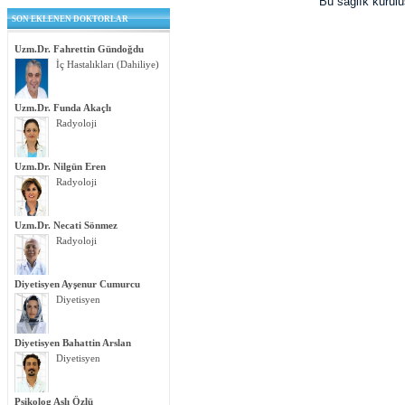
Bu sağlık kurul
SON EKLENEN DOKTORLAR
Uzm.Dr. Fahrettin Gündoğdu
İç Hastalıkları (Dahiliye)
Uzm.Dr. Funda Akaçlı
Radyoloji
Uzm.Dr. Nilgün Eren
Radyoloji
Uzm.Dr. Necati Sönmez
Radyoloji
Diyetisyen Ayşenur Cumurcu
Diyetisyen
Diyetisyen Bahattin Arslan
Diyetisyen
Psikolog Aslı Özlü