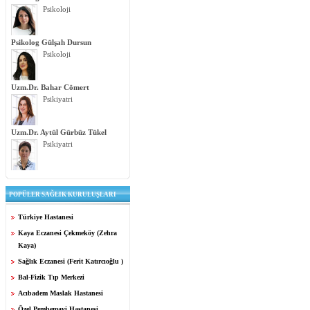
Psikoloji
Psikolog Gülşah Dursun
Psikoloji
Uzm.Dr. Bahar Cömert
Psikiyatri
Uzm.Dr. Aytül Gürbüz Tükel
Psikiyatri
POPÜLER SAĞLIK KURULUŞLARI
Türkiye Hastanesi
Kaya Eczanesi Çekmeköy (Zehra
Kaya)
Sağlık Eczanesi (Ferit Katırcıoğlu )
Bal-Fizik Tıp Merkezi
Acıbadem Maslak Hastanesi
Özel Pembemavi Hastanesi