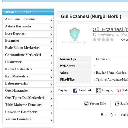
SAĞLIK KURULUŞLARI
Gül Eczanesi (Nurgül Börü )
Ambulans Firmaları
Askeri Hastaneler
Gül Eczanesi (
Ecza Depoları
Türkiye/Adıyaman/Mer
Oy ve
Eczaneler
Evde Bakım Merkezleri
Görüntüleme Merkezleri
Kurum Tipi
: Eczaneler
Huzurevleri
Web Adresi
:
Kamu Hastaneleri
Adres
: Haydar Efendi Caddesi
Kan Merkezleri
Ülke/İl/İlçe
: Türkiye/Adıyaman/Mer
Laboratuvarlar
Özel Hastaneler
Paylaş
:
Facebook
,
Google
,
Yah
Özel Tıp ve Dal Merkezleri
Yorum Ekle
Sayfa
Tıbbi Malzeme Firmaları
Üniversite Hastaneleri
Bu sağlık kurul
Yazılım Firmaları