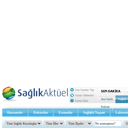
Ana Sayfam Yap
Günün Haberleri
Ana Sayfa
Sağlık 
Sitene Ekle
Reklam
Hastaneler
Doktorlar
Eczaneler
Sağlıklı Yaşam
Laborat
Sağlık TV - Video
İletişim