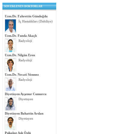
SON EKLENEN DOKTORLAR
Uzm.Dr. Fahrettin Gündoğdu
İç Hastalıkları (Dahiliye)
Uzm.Dr. Funda Akaçlı
Radyoloji
Uzm.Dr. Nilgün Eren
Radyoloji
Uzm.Dr. Necati Sönmez
Radyoloji
Diyetisyen Ayşenur Cumurcu
Diyetisyen
Diyetisyen Bahattin Arslan
Diyetisyen
Psikolog Aslı Özlü