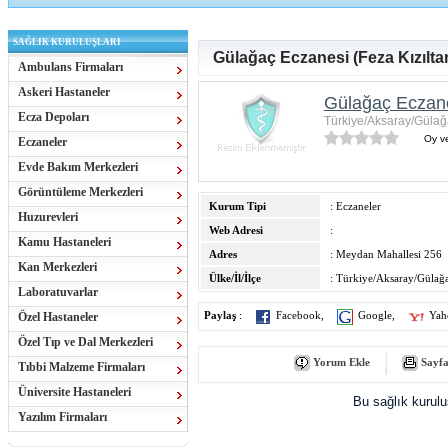
SAĞLIK KURULUŞLARI
Gülağaç Eczanesi (Feza Kızıltan
Ambulans Firmaları
Askeri Hastaneler
Gülağaç Eczanes
Ecza Depoları
Türkiye/Aksaray/Gülağ
Oy ve
Eczaneler
Evde Bakım Merkezleri
Görüntüleme Merkezleri
Kurum Tipi
: Eczaneler
Huzurevleri
Web Adresi
:
Kamu Hastaneleri
Adres
: Meydan Mahallesi 256
Kan Merkezleri
Ülke/İl/İlçe
: Türkiye/Aksaray/Gülağa
Laboratuvarlar
Özel Hastaneler
Paylaş
:
Facebook
,
Google
,
Yah
Özel Tıp ve Dal Merkezleri
Yorum Ekle
Sayfa
Tıbbi Malzeme Firmaları
Üniversite Hastaneleri
Bu sağlık kurul
Yazılım Firmaları