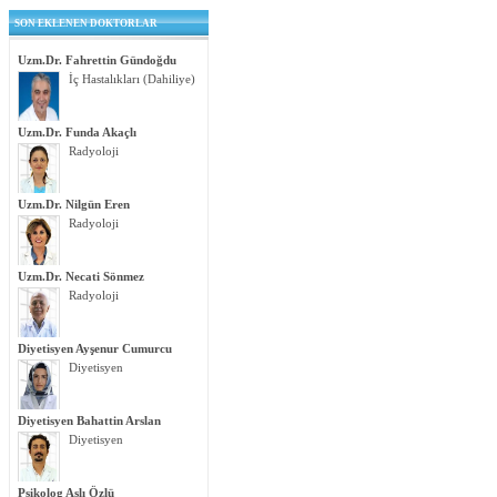
SON EKLENEN DOKTORLAR
Uzm.Dr. Fahrettin Gündoğdu
İç Hastalıkları (Dahiliye)
Uzm.Dr. Funda Akaçlı
Radyoloji
Uzm.Dr. Nilgün Eren
Radyoloji
Uzm.Dr. Necati Sönmez
Radyoloji
Diyetisyen Ayşenur Cumurcu
Diyetisyen
Diyetisyen Bahattin Arslan
Diyetisyen
Psikolog Aslı Özlü