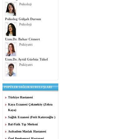
Psikoloji
Psikolog Gülşah Dursun
Psikoloji
Uzm.Dr. Bahar Cömert
Psikiyatri
Uzm.Dr. Aytül Gürbüz Tükel
Psikiyatri
POPÜLER SAĞLIK KURULUŞLARI
Türkiye Hastanesi
Kaya Eczanesi Çekmeköy (Zehra
Kaya)
Sağlık Eczanesi (Ferit Katırcıoğlu )
Bal-Fizik Tıp Merkezi
Acıbadem Maslak Hastanesi
Özel Pembemavi Hastanesi