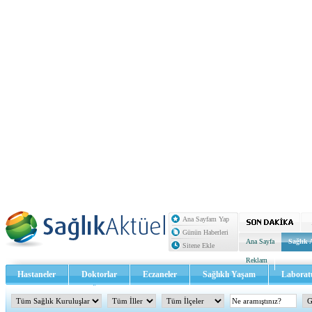
Ana Sayfam Yap
Günün Haberleri
Ana Sayfa
Sağlık 
Sitene Ekle
Reklam
Hastaneler
Doktorlar
Eczaneler
Sağlıklı Yaşam
Laborat
Sağlık TV - Video
İletişim