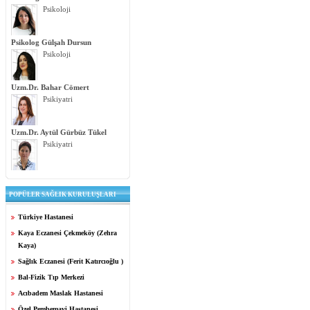
Psikoloji
Psikolog Gülşah Dursun
Psikoloji
Uzm.Dr. Bahar Cömert
Psikiyatri
Uzm.Dr. Aytül Gürbüz Tükel
Psikiyatri
POPÜLER SAĞLIK KURULUŞLARI
Türkiye Hastanesi
Kaya Eczanesi Çekmeköy (Zehra
Kaya)
Sağlık Eczanesi (Ferit Katırcıoğlu )
Bal-Fizik Tıp Merkezi
Acıbadem Maslak Hastanesi
Özel Pembemavi Hastanesi