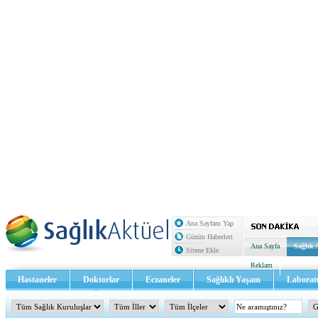
Ana Sayfam Yap
Günün Haberleri
Ana Sayfa
Sağlık 
Sitene Ekle
Reklam
Hastaneler
Doktorlar
Eczaneler
Sağlıklı Yaşam
Laborat
Sağlık TV - Video
İletişim