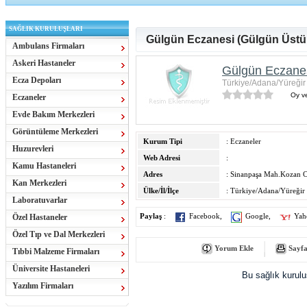
SAĞLIK KURULUŞLARI
Gülgün Eczanesi (Gülgün Üstün
Ambulans Firmaları
Askeri Hastaneler
Gülgün Eczanes
Ecza Depoları
Türkiye/Adana/Yüreğir
Oy ve
Eczaneler
Evde Bakım Merkezleri
Görüntüleme Merkezleri
Kurum Tipi
: Eczaneler
Huzurevleri
Web Adresi
:
Kamu Hastaneleri
Adres
: Sinanpaşa Mah.Kozan C
Kan Merkezleri
Ülke/İl/İlçe
: Türkiye/Adana/Yüreğir
Laboratuvarlar
Özel Hastaneler
Paylaş
:
Facebook
,
Google
,
Yah
Özel Tıp ve Dal Merkezleri
Yorum Ekle
Sayfa
Tıbbi Malzeme Firmaları
Üniversite Hastaneleri
Bu sağlık kurul
Yazılım Firmaları