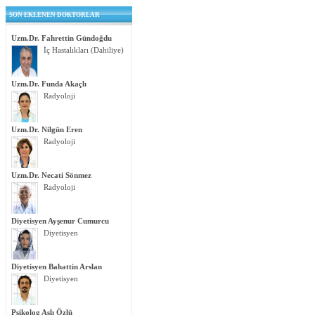
SON EKLENEN DOKTORLAR
Uzm.Dr. Fahrettin Gündoğdu
İç Hastalıkları (Dahiliye)
Uzm.Dr. Funda Akaçlı
Radyoloji
Uzm.Dr. Nilgün Eren
Radyoloji
Uzm.Dr. Necati Sönmez
Radyoloji
Diyetisyen Ayşenur Cumurcu
Diyetisyen
Diyetisyen Bahattin Arslan
Diyetisyen
Psikolog Aslı Özlü