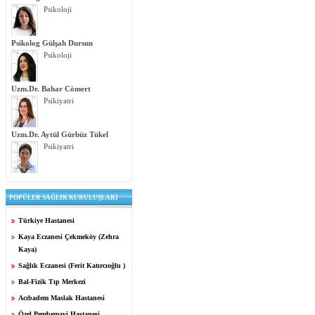
Psikoloji
Psikolog Gülşah Dursun
Psikoloji
Uzm.Dr. Bahar Cömert
Psikiyatri
Uzm.Dr. Aytül Gürbüz Tükel
Psikiyatri
POPÜLER SAĞLIK KURULUŞLARI
Türkiye Hastanesi
Kaya Eczanesi Çekmeköy (Zehra
Kaya)
Sağlık Eczanesi (Ferit Katırcıoğlu )
Bal-Fizik Tıp Merkezi
Acıbadem Maslak Hastanesi
Özel Pembemavi Hastanesi