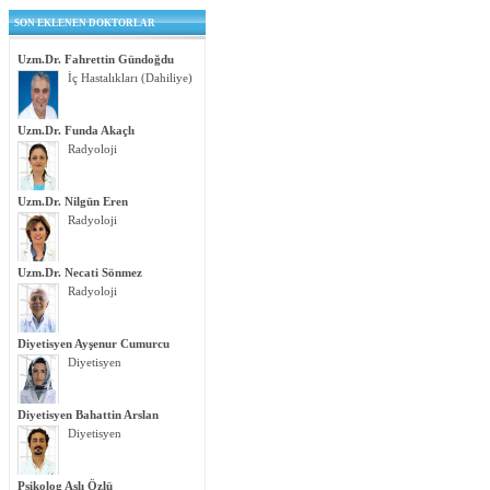
SON EKLENEN DOKTORLAR
Uzm.Dr. Fahrettin Gündoğdu
İç Hastalıkları (Dahiliye)
Uzm.Dr. Funda Akaçlı
Radyoloji
Uzm.Dr. Nilgün Eren
Radyoloji
Uzm.Dr. Necati Sönmez
Radyoloji
Diyetisyen Ayşenur Cumurcu
Diyetisyen
Diyetisyen Bahattin Arslan
Diyetisyen
Psikolog Aslı Özlü