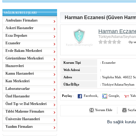
SAĞLIK KURULUŞLARI
Harman Eczanesi (Güven Harm
Ambulans Firmaları
Askeri Hastaneler
Harman Eczane
Ecza Depoları
Türkiye/Adana/Seyhan
Oy ve
Eczaneler
Evde Bakım Merkezleri
Görüntüleme Merkezleri
Kurum Tipi
: Eczaneler
Huzurevleri
Web Adresi
:
Kamu Hastaneleri
Adres
: Yeşiloba Mah. 46022 S
Kan Merkezleri
Ülke/İl/İlçe
: Türkiye/Adana/Seyhan
Laboratuvarlar
Özel Hastaneler
Paylaş
:
Facebook
,
Google
,
Yah
Özel Tıp ve Dal Merkezleri
Yorum Ekle
Sayfa
Tıbbi Malzeme Firmaları
Üniversite Hastaneleri
Bu sağlık kurul
Yazılım Firmaları