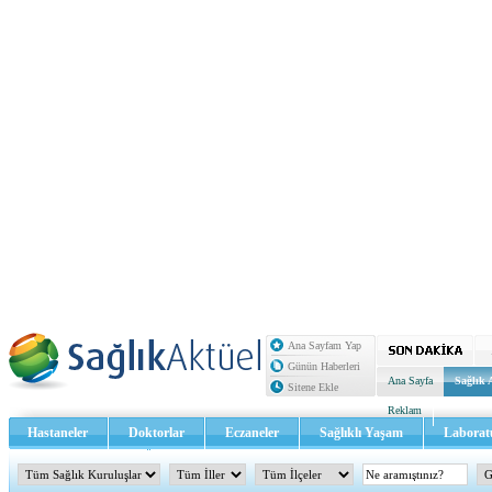
Ana Sayfam Yap
Günün Haberleri
Ana Sayfa
Sağlık 
Sitene Ekle
Reklam
Hastaneler
Doktorlar
Eczaneler
Sağlıklı Yaşam
Laborat
Sağlık TV - Video
İletişim