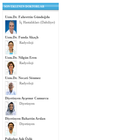
SON EKLENEN DOKTORLAR
Uzm.Dr. Fahrettin Gündoğdu
İç Hastalıkları (Dahiliye)
Uzm.Dr. Funda Akaçlı
Radyoloji
Uzm.Dr. Nilgün Eren
Radyoloji
Uzm.Dr. Necati Sönmez
Radyoloji
Diyetisyen Ayşenur Cumurcu
Diyetisyen
Diyetisyen Bahattin Arslan
Diyetisyen
Psikolog Aslı Özlü