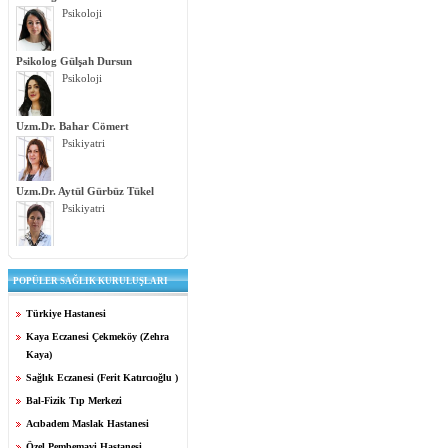
Psikoloji
Psikolog Gülşah Dursun
Psikoloji
Uzm.Dr. Bahar Cömert
Psikiyatri
Uzm.Dr. Aytül Gürbüz Tükel
Psikiyatri
POPÜLER SAĞLIK KURULUŞLARI
Türkiye Hastanesi
Kaya Eczanesi Çekmeköy (Zehra
Kaya)
Sağlık Eczanesi (Ferit Katırcıoğlu )
Bal-Fizik Tıp Merkezi
Acıbadem Maslak Hastanesi
Özel Pembemavi Hastanesi