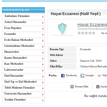
SAĞLIK KURULUŞLARI
Hayat Eczanesi (Halil Yeşil )
Ambulans Firmaları
Askeri Hastaneler
Hayat Eczanesi (
Ecza Depoları
Türkiye/Afyon/Bolvadi
Oy ve
Eczaneler
Evde Bakım Merkezleri
Görüntüleme Merkezleri
Kurum Tipi
: Eczaneler
Huzurevleri
Web Adresi
:
Kamu Hastaneleri
Adres
: İstasyon Cad. 2424
Kan Merkezleri
Ülke/İl/İlçe
: Türkiye/Afyon/Bolvadi
Laboratuvarlar
Özel Hastaneler
Paylaş
:
Facebook
,
Google
,
Yah
Özel Tıp ve Dal Merkezleri
Yorum Ekle
Sayfa
Tıbbi Malzeme Firmaları
Üniversite Hastaneleri
Bu sağlık kurul
Yazılım Firmaları