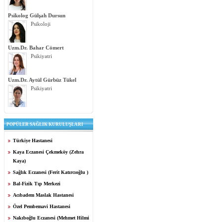
Psikolog Gülşah Dursun
Psikoloji
Uzm.Dr. Bahar Cömert
Psikiyatri
Uzm.Dr. Aytül Gürbüz Tükel
Psikiyatri
POPÜLER SAĞLIK KURULUŞLARI
Türkiye Hastanesi
Kaya Eczanesi Çekmeköy (Zehra
Kaya)
Sağlık Eczanesi (Ferit Katırcıoğlu )
Bal-Fizik Tıp Merkezi
Acıbadem Maslak Hastanesi
Özel Pembemavi Hastanesi
Nakıboğlu Eczanesi (Mehmet Hilmi