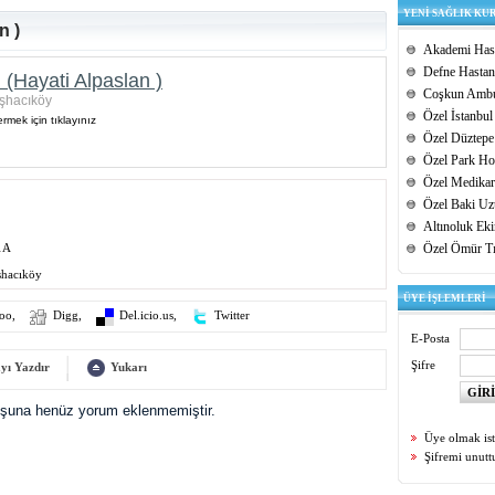
YENİ SAĞLIK KU
n )
Akademi Hast
Defne Hastan
(Hayati Alpaslan )
Coşkun Ambu
şhacıköy
Özel İstanbul
rmek için tıklayınız
Özel Düztepe
Özel Park Hos
Özel Medikar
Özel Baki Uz
Altınoluk Ek
1A
Özel Ömür T
şhacıköy
ÜYE İŞLEMLERİ
oo
,
Digg
,
Del.icio.us
,
Twitter
E-Posta
Şifre
yı Yazdır
Yukarı
uşuna henüz yorum eklenmemiştir.
Üye olmak is
Şifremi unut