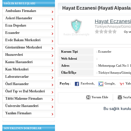
SAĞLIK KURULUŞLARI
Hayat Eczanesi (Hayati Alpasla
Ambulans Firmaları
Askeri Hastaneler
Hayat Eczanesi 
Ecza Depoları
Türkiye/Amasya/Gümü
Oy ve
Eczaneler
Evde Bakım Merkezleri
Görüntüleme Merkezleri
Kurum Tipi
: Eczaneler
Huzurevleri
Web Adresi
:
Kamu Hastaneleri
Adres
: Mehmetpaşa Cad.No:1 
Kan Merkezleri
Ülke/İl/İlçe
: Türkiye/Amasya/Gümü
Laboratuvarlar
Özel Hastaneler
Paylaş
:
Facebook
,
Google
,
Yah
Özel Tıp ve Dal Merkezleri
Yorum Ekle
Sayfa
Tıbbi Malzeme Firmaları
Üniversite Hastaneleri
Bu sağlık kurul
Yazılım Firmaları
SON EKLENEN DOKTORLAR