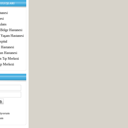
RULUŞLARI
anesi
esi
lans
 Bölge Hastanesi
 Yaşam Hastanesi
pital
 Hastanesi
un Hastanesi
in Tıp Merkezi
ıp Merkezi
tiyorum
tum