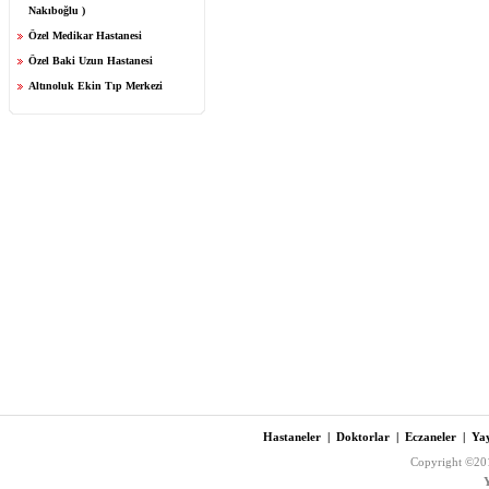
Nakıboğlu )
Özel Medikar Hastanesi
Özel Baki Uzun Hastanesi
Altınoluk Ekin Tıp Merkezi
Hastaneler
|
Doktorlar
|
Eczaneler
|
Yay
Copyright ©201
Y