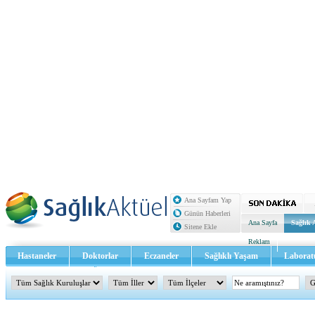
Ana Sayfam Yap
Günün Haberleri
Ana Sayfa
Sağlık 
Sitene Ekle
Reklam
Hastaneler
Doktorlar
Eczaneler
Sağlıklı Yaşam
Laborat
Sağlık TV - Video
İletişim