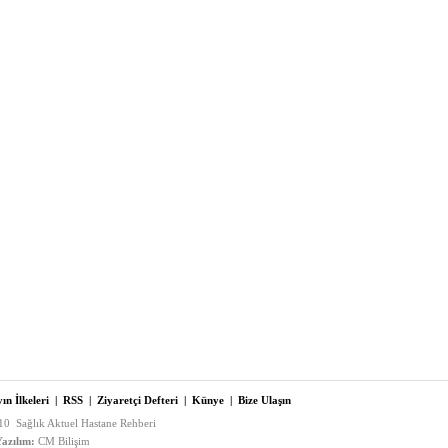
ın İlkeleri
|
RSS
|
Ziyaretçi Defteri
|
Künye
|
Bize Ulaşın
0 Sağlık Aktuel Hastane Rehberi
azılım:
CM Bilişim