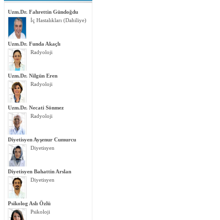
Uzm.Dr. Fahrettin Gündoğdu
İç Hastalıkları (Dahiliye)
Uzm.Dr. Funda Akaçlı
Radyoloji
Uzm.Dr. Nilgün Eren
Radyoloji
Uzm.Dr. Necati Sönmez
Radyoloji
Diyetisyen Ayşenur Cumurcu
Diyetisyen
Diyetisyen Bahattin Arslan
Diyetisyen
Psikolog Aslı Özlü
Psikoloji