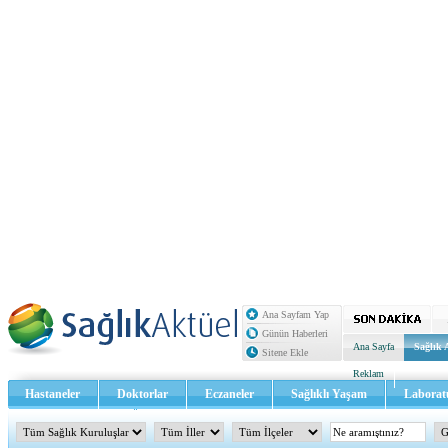
Ana Sayfam Yap
Günün Haberleri
Ana Sayfa
Sağlık 
Sitene Ekle
Reklam
Hastaneler
Doktorlar
Eczaneler
Sağlıklı Yaşam
Laborat
Sağlık TV - Video
İletişim