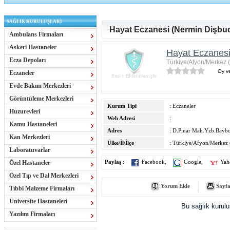
SAĞLIK KURULUŞLARI
Hayat Eczanesi (Nermin Dişbud
Ambulans Firmaları
Askeri Hastaneler
Hayat Eczanesi
Ecza Depoları
Türkiye/Afyon/Merkez 
Oy ve
Eczaneler
Evde Bakım Merkezleri
Görüntüleme Merkezleri
Kurum Tipi
: Eczaneler
Huzurevleri
Web Adresi
:
Kamu Hastaneleri
Adres
: D.Pınar Mah.Yzb.Baybu
Kan Merkezleri
Ülke/İl/İlçe
: Türkiye/Afyon/Merkez 
Laboratuvarlar
Özel Hastaneler
Paylaş
:
Facebook
,
Google
,
Yah
Özel Tıp ve Dal Merkezleri
Yorum Ekle
Sayfa
Tıbbi Malzeme Firmaları
Üniversite Hastaneleri
Bu sağlık kurul
Yazılım Firmaları