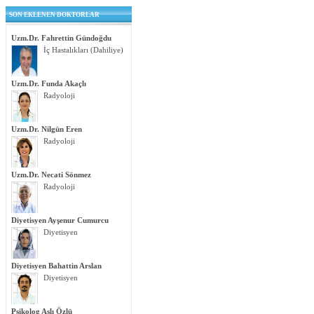
SON EKLENEN DOKTORLAR
Uzm.Dr. Fahrettin Gündoğdu
İç Hastalıkları (Dahiliye)
Uzm.Dr. Funda Akaçlı
Radyoloji
Uzm.Dr. Nilgün Eren
Radyoloji
Uzm.Dr. Necati Sönmez
Radyoloji
Diyetisyen Ayşenur Cumurcu
Diyetisyen
Diyetisyen Bahattin Arslan
Diyetisyen
Psikolog Aslı Özlü