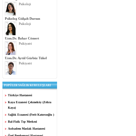
Psikoloji
Psikolog Gülşah Dursun
Psikoloji
Uzm.Dr. Bahar Cömert
Psikiyatri
Uzm.Dr. Aytül Gürbüz Tükel
Psikiyatri
POPÜLER SAĞLIK KURULUŞLARI
Türkiye Hastanesi
Kaya Eczanesi Çekmeköy (Zehra
Kaya)
Sağlık Eczanesi (Ferit Katırcıoğlu )
Bal-Fizik Tıp Merkezi
Acıbadem Maslak Hastanesi
Özel Pembemavi Hastanesi