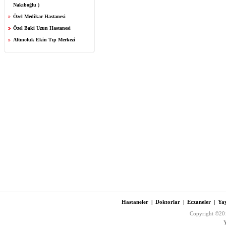
Nakıboğlu )
Özel Medikar Hastanesi
Özel Baki Uzun Hastanesi
Altınoluk Ekin Tıp Merkezi
Hastaneler
|
Doktorlar
|
Eczaneler
|
Yay
Copyright ©201
Y