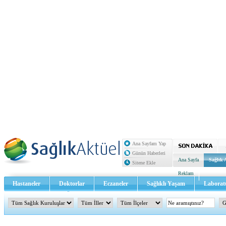
Ana Sayfam Yap
Günün Haberleri
Ana Sayfa
Sağlık 
Sitene Ekle
Reklam
Hastaneler
Doktorlar
Eczaneler
Sağlıklı Yaşam
Laborat
Sağlık TV - Video
İletişim