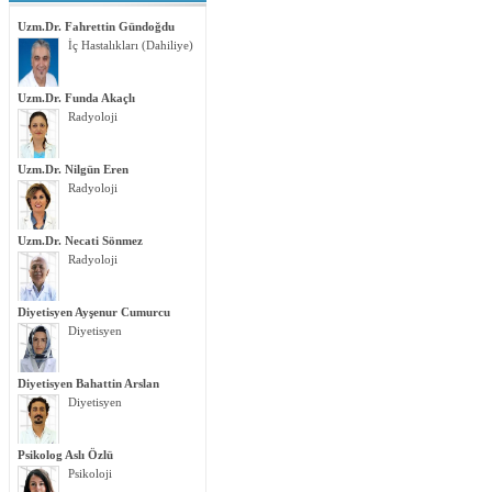
Uzm.Dr. Fahrettin Gündoğdu
İç Hastalıkları (Dahiliye)
Uzm.Dr. Funda Akaçlı
Radyoloji
Uzm.Dr. Nilgün Eren
Radyoloji
Uzm.Dr. Necati Sönmez
Radyoloji
Diyetisyen Ayşenur Cumurcu
Diyetisyen
Diyetisyen Bahattin Arslan
Diyetisyen
Psikolog Aslı Özlü
Psikoloji