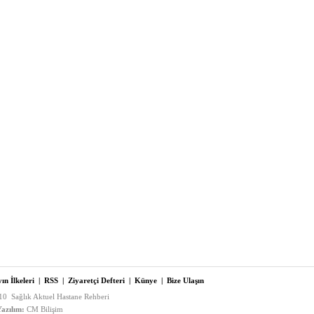
ın İlkeleri
|
RSS
|
Ziyaretçi Defteri
|
Künye
|
Bize Ulaşın
0 Sağlık Aktuel Hastane Rehberi
azılım:
CM Bilişim