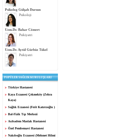
Psikolog Gülşah Dursun
Psikoloji
Uzm.Dr. Bahar Cömert
Psikiyatri
Uzm.Dr. Aytül Gürbüz Tükel
Psikiyatri
POPÜLER SAĞLIK KURULUŞLARI
Türkiye Hastanesi
Kaya Eczanesi Çekmeköy (Zehra
Kaya)
Sağlık Eczanesi (Ferit Katırcıoğlu )
Bal-Fizik Tıp Merkezi
Acıbadem Maslak Hastanesi
Özel Pembemavi Hastanesi
Nakıboğlu Eczanesi (Mehmet Hilmi