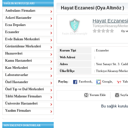
SAĞLIK KURULUŞLARI
Hayat Eczanesi (Oya Altınöz )
Ambulans Firmaları
Askeri Hastaneler
Hayat Eczanesi 
Ecza Depoları
Türkiye/Aksaray/Merke
Oy ve
Eczaneler
Evde Bakım Merkezleri
Görüntüleme Merkezleri
Kurum Tipi
: Eczaneler
Huzurevleri
Web Adresi
:
Kamu Hastaneleri
Adres
: Yeni Sanayi Sit. 3. Cad
Kan Merkezleri
Ülke/İl/İlçe
: Türkiye/Aksaray/Merke
Laboratuvarlar
Özel Hastaneler
Paylaş
:
Facebook
,
Google
,
Yah
Özel Tıp ve Dal Merkezleri
Yorum Ekle
Sayfa
Tıbbi Malzeme Firmaları
Üniversite Hastaneleri
Bu sağlık kurul
Yazılım Firmaları
SON EKLENEN DOKTORLAR