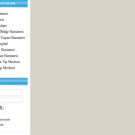
RULUŞLARI
anesi
esi
lans
 Bölge Hastanesi
 Yaşam Hastanesi
pital
 Hastanesi
un Hastanesi
in Tıp Merkezi
ıp Merkezi
tiyorum
tum