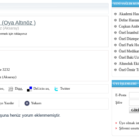
YENİ SAĞLIK KU
Akademi Hast
Defne Hastan
(Oya Altınöz )
Coşkun Ambu
z (Aksaray)
Özel İstanbul
rmek için tıklayınız
Özel Düztepe
Özel Park Hos
Özel Medikar
Özel Baki Uz
Altınoluk Ek
de 3232
Özel Ömür T
z (Aksaray)
ÜYE İŞLEMLERİ
oo
,
Digg
,
Del.icio.us
,
Twitter
E-Posta
Şifre
yı Yazdır
Yukarı
uşuna henüz yorum eklenmemiştir.
Üye olmak is
Şifremi unut