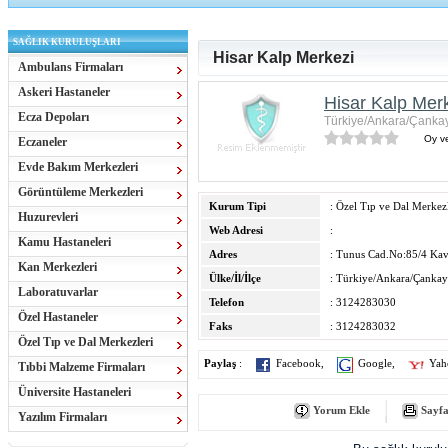
SAĞLIK KURULUŞLARI
Hisar Kalp Merkezi
Ambulans Firmaları
Askeri Hastaneler
Hisar Kalp Mer
Ecza Depoları
Türkiye/Ankara/Çanka
Oy ve
Eczaneler
Evde Bakım Merkezleri
Görüntüleme Merkezleri
Kurum Tipi
: Özel Tıp ve Dal Merkezl
Huzurevleri
Web Adresi
:
Kamu Hastaneleri
Adres
: Tunus Cad.No:85/4 Kav
Kan Merkezleri
Ülke/İl/İlçe
: Türkiye/Ankara/Çankay
Laboratuvarlar
Telefon
: 3124283030
Özel Hastaneler
Faks
: 3124283032
Özel Tıp ve Dal Merkezleri
Paylaş
:
Facebook
,
Google
,
Yah
Tıbbi Malzeme Firmaları
Üniversite Hastaneleri
Yorum Ekle
Sayfa
Yazılım Firmaları