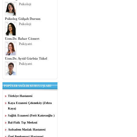
Psikoloji
Psikolog Gülşah Dursun
Psikoloji
Uzm.Dr. Bahar Cömert
Psikiyatri
Uzm.Dr. Aytül Gürbüz Tükel
Psikiyatri
POPÜLER SAĞLIK KURULUŞLARI
Türkiye Hastanesi
Kaya Eczanesi Çekmeköy (Zehra
Kaya)
Sağlık Eczanesi (Ferit Katırcıoğlu )
Bal-Fizik Tıp Merkezi
Acıbadem Maslak Hastanesi
Özel Pembemavi Hastanesi