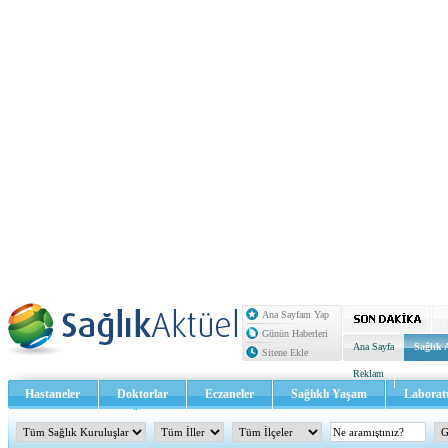
Ana Sayfam Yap
Günün Haberleri
Ana Sayfa
Sağlık 
Sitene Ekle
Reklam
Hastaneler
Doktorlar
Eczaneler
Sağlıklı Yaşam
Laborat
Sağlık TV - Video
İletişim