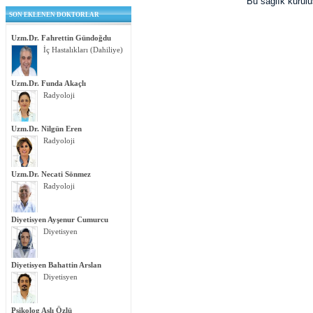
Bu sağlık kurul
SON EKLENEN DOKTORLAR
Uzm.Dr. Fahrettin Gündoğdu
İç Hastalıkları (Dahiliye)
Uzm.Dr. Funda Akaçlı
Radyoloji
Uzm.Dr. Nilgün Eren
Radyoloji
Uzm.Dr. Necati Sönmez
Radyoloji
Diyetisyen Ayşenur Cumurcu
Diyetisyen
Diyetisyen Bahattin Arslan
Diyetisyen
Psikolog Aslı Özlü