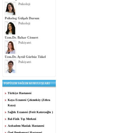
Psikoloji
Psikolog Gülşah Dursun
Psikoloji
Uzm.Dr. Bahar Cömert
Psikiyatri
Uzm.Dr. Aytül Gürbüz Tükel
Psikiyatri
POPÜLER SAĞLIK KURULUŞLARI
Türkiye Hastanesi
Kaya Eczanesi Çekmeköy (Zehra
Kaya)
Sağlık Eczanesi (Ferit Katırcıoğlu )
Bal-Fizik Tıp Merkezi
Acıbadem Maslak Hastanesi
Özel Pembemavi Hastanesi