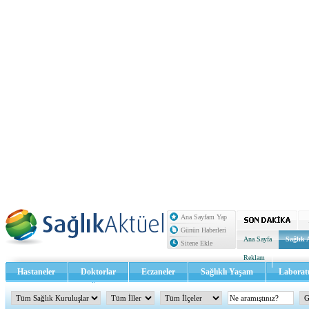
Ana Sayfam Yap
Günün Haberleri
Ana Sayfa
Sağlık 
Sitene Ekle
Reklam
Hastaneler
Doktorlar
Eczaneler
Sağlıklı Yaşam
Laborat
Sağlık TV - Video
İletişim