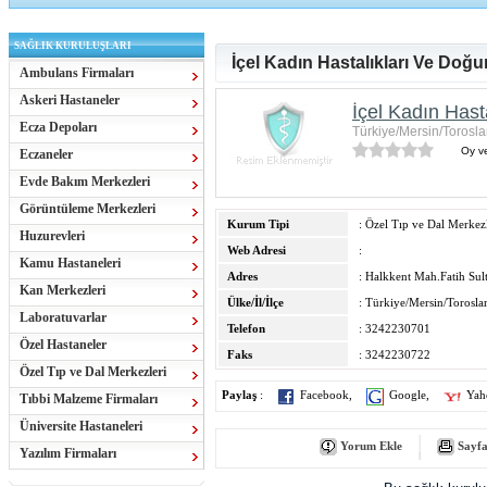
SAĞLIK KURULUŞLARI
İçel Kadın Hastalıkları Ve Doğ
Ambulans Firmaları
Askeri Hastaneler
İçel Kadın Hast
Ecza Depoları
Türkiye/Mersin/Torosla
Oy ve
Eczaneler
Evde Bakım Merkezleri
Görüntüleme Merkezleri
Kurum Tipi
: Özel Tıp ve Dal Merkezl
Huzurevleri
Web Adresi
:
Kamu Hastaneleri
Adres
: Halkkent Mah.Fatih Su
Kan Merkezleri
Ülke/İl/İlçe
: Türkiye/Mersin/Torosla
Laboratuvarlar
Telefon
: 3242230701
Özel Hastaneler
Faks
: 3242230722
Özel Tıp ve Dal Merkezleri
Paylaş
:
Facebook
,
Google
,
Yah
Tıbbi Malzeme Firmaları
Üniversite Hastaneleri
Yorum Ekle
Sayfa
Yazılım Firmaları