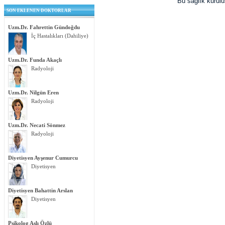
Bu sağlık kurul
SON EKLENEN DOKTORLAR
Uzm.Dr. Fahrettin Gündoğdu
İç Hastalıkları (Dahiliye)
Uzm.Dr. Funda Akaçlı
Radyoloji
Uzm.Dr. Nilgün Eren
Radyoloji
Uzm.Dr. Necati Sönmez
Radyoloji
Diyetisyen Ayşenur Cumurcu
Diyetisyen
Diyetisyen Bahattin Arslan
Diyetisyen
Psikolog Aslı Özlü