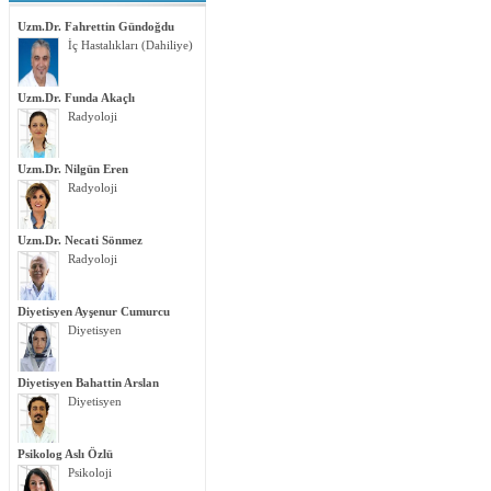
Uzm.Dr. Fahrettin Gündoğdu
İç Hastalıkları (Dahiliye)
Uzm.Dr. Funda Akaçlı
Radyoloji
Uzm.Dr. Nilgün Eren
Radyoloji
Uzm.Dr. Necati Sönmez
Radyoloji
Diyetisyen Ayşenur Cumurcu
Diyetisyen
Diyetisyen Bahattin Arslan
Diyetisyen
Psikolog Aslı Özlü
Psikoloji