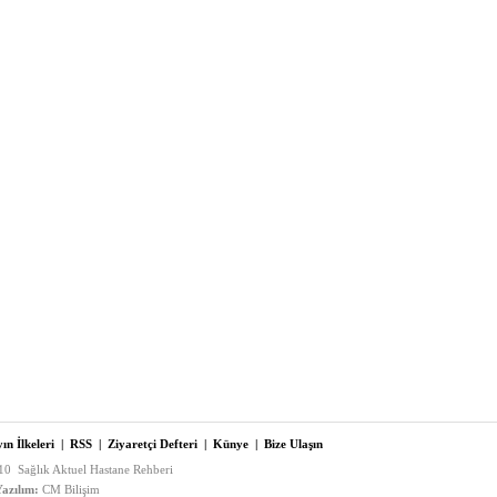
ın İlkeleri
|
RSS
|
Ziyaretçi Defteri
|
Künye
|
Bize Ulaşın
0 Sağlık Aktuel Hastane Rehberi
azılım:
CM Bilişim