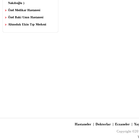
Nakıboğlu )
Özel Medikar Hastanesi
Özel Baki Uzun Hastanesi
Altınoluk Ekin Tıp Merkezi
Hastaneler
|
Doktorlar
|
Eczaneler
|
Yay
Copyright ©201
Y