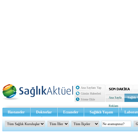
Ana Sayfam Yap
Günün Haberleri
Ana Sayfa
Sağlık 
Sitene Ekle
Reklam
Hastaneler
Doktorlar
Eczaneler
Sağlıklı Yaşam
Laborat
Sağlık TV - Video
İletişim