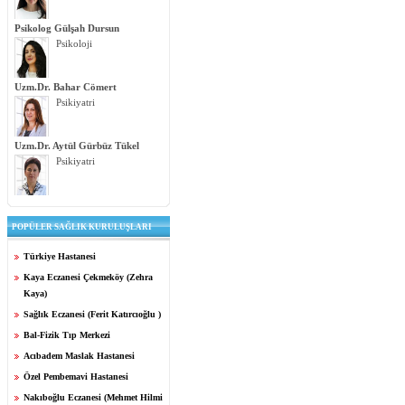
Psikolog Gülşah Dursun
Psikoloji
Uzm.Dr. Bahar Cömert
Psikiyatri
Uzm.Dr. Aytül Gürbüz Tükel
Psikiyatri
POPÜLER SAĞLIK KURULUŞLARI
Türkiye Hastanesi
Kaya Eczanesi Çekmeköy (Zehra
Kaya)
Sağlık Eczanesi (Ferit Katırcıoğlu )
Bal-Fizik Tıp Merkezi
Acıbadem Maslak Hastanesi
Özel Pembemavi Hastanesi
Nakıboğlu Eczanesi (Mehmet Hilmi