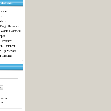
RULUŞLARI
anesi
esi
lans
 Bölge Hastanesi
 Yaşam Hastanesi
pital
 Hastanesi
un Hastanesi
in Tıp Merkezi
ıp Merkezi
tiyorum
tum