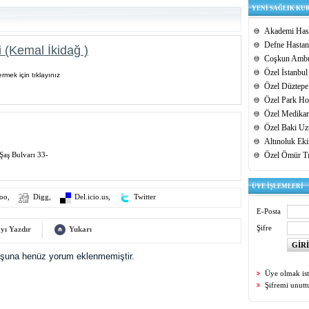
YENİ SAĞLIK KU
Akademi Hast
Defne Hastan
 (Kemal İkidağ )
Coşkun Ambu
Özel İstanbul
rmek için tıklayınız
Özel Düztepe
Özel Park Hos
Özel Medikar
Özel Baki Uz
Altınoluk Ek
Şaş Bulvarı 33-
Özel Ömür T
ÜYE İŞLEMLERİ
oo
,
Digg
,
Del.icio.us
,
Twitter
E-Posta
Şifre
yı Yazdır
Yukarı
uşuna henüz yorum eklenmemiştir.
Üye olmak is
Şifremi unut