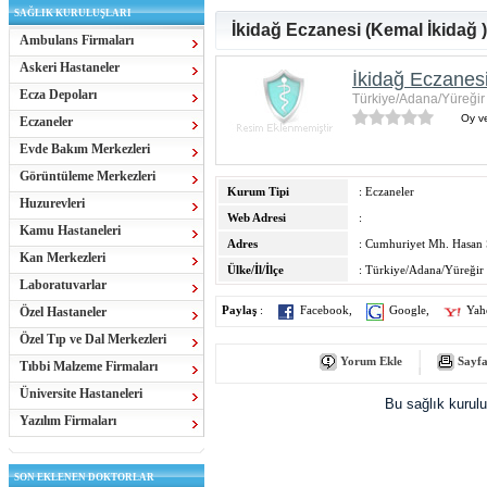
SAĞLIK KURULUŞLARI
İkidağ Eczanesi (Kemal İkidağ )
Ambulans Firmaları
Askeri Hastaneler
İkidağ Eczanesi
Ecza Depoları
Türkiye/Adana/Yüreğir
Oy ve
Eczaneler
Evde Bakım Merkezleri
Görüntüleme Merkezleri
Kurum Tipi
: Eczaneler
Huzurevleri
Web Adresi
:
Kamu Hastaneleri
Adres
: Cumhuriyet Mh. Hasan 
Kan Merkezleri
Ülke/İl/İlçe
: Türkiye/Adana/Yüreğir
Laboratuvarlar
Özel Hastaneler
Paylaş
:
Facebook
,
Google
,
Yah
Özel Tıp ve Dal Merkezleri
Yorum Ekle
Sayfa
Tıbbi Malzeme Firmaları
Üniversite Hastaneleri
Bu sağlık kurul
Yazılım Firmaları
SON EKLENEN DOKTORLAR