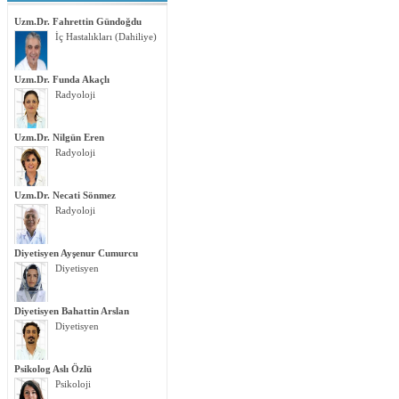
Uzm.Dr. Fahrettin Gündoğdu
İç Hastalıkları (Dahiliye)
Uzm.Dr. Funda Akaçlı
Radyoloji
Uzm.Dr. Nilgün Eren
Radyoloji
Uzm.Dr. Necati Sönmez
Radyoloji
Diyetisyen Ayşenur Cumurcu
Diyetisyen
Diyetisyen Bahattin Arslan
Diyetisyen
Psikolog Aslı Özlü
Psikoloji