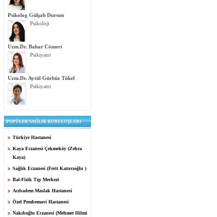
Psikolog Gülşah Dursun
Psikoloji
Uzm.Dr. Bahar Cömert
Psikiyatri
Uzm.Dr. Aytül Gürbüz Tükel
Psikiyatri
POPÜLER SAĞLIK KURULUŞLARI
Türkiye Hastanesi
Kaya Eczanesi Çekmeköy (Zehra
Kaya)
Sağlık Eczanesi (Ferit Katırcıoğlu )
Bal-Fizik Tıp Merkezi
Acıbadem Maslak Hastanesi
Özel Pembemavi Hastanesi
Nakıboğlu Eczanesi (Mehmet Hilmi