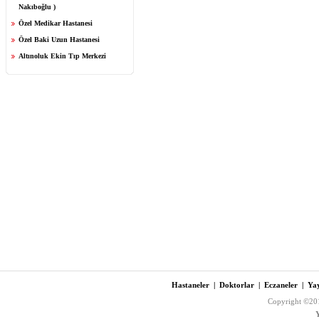
Nakıboğlu )
Özel Medikar Hastanesi
Özel Baki Uzun Hastanesi
Altınoluk Ekin Tıp Merkezi
Hastaneler
|
Doktorlar
|
Eczaneler
|
Yay
Copyright ©201
Y