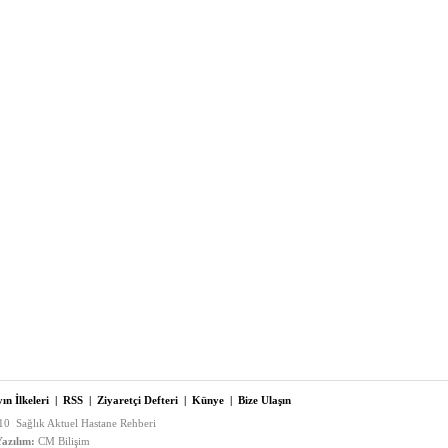
ın İlkeleri
|
RSS
|
Ziyaretçi Defteri
|
Künye
|
Bize Ulaşın
0 Sağlık Aktuel Hastane Rehberi
azılım:
CM Bilişim