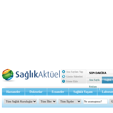
Ana Sayfam Yap
Günün Haberleri
Ana Sayfa
Sağlık 
Sitene Ekle
Reklam
Hastaneler
Doktorlar
Eczaneler
Sağlıklı Yaşam
Laborat
Sağlık TV - Video
İletişim