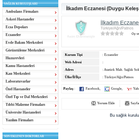
SAĞLIK KURULUŞLARI
İlkadım Eczanesi (Duygu Keleş
Ambulans Firmaları
Askeri Hastaneler
İlkadım Eczane
Ecza Depoları
Türkiye/Ağrı/Patnos
Oy ve
Eczaneler
Evde Bakım Merkezleri
Görüntüleme Merkezleri
Kurum Tipi
: Eczaneler
Huzurevleri
Web Adresi
:
Kamu Hastaneleri
Adres
: Atatürk Mah. Sağlık So
Kan Merkezleri
Ülke/İl/İlçe
: Türkiye/Ağrı/Patnos
Laboratuvarlar
Özel Hastaneler
Paylaş
:
Facebook
,
Google
,
Yah
Özel Tıp ve Dal Merkezleri
Yorum Ekle
Sayfa
Tıbbi Malzeme Firmaları
Üniversite Hastaneleri
Bu sağlık kurul
Yazılım Firmaları
SON EKLENEN DOKTORLAR