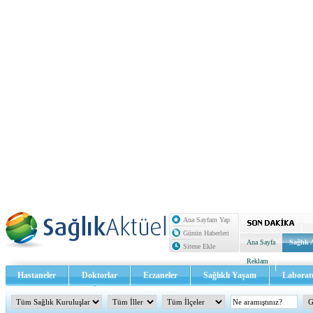
Ana Sayfam Yap
Günün Haberleri
Ana Sayfa
Sağlık 
Sitene Ekle
Reklam
Hastaneler
Doktorlar
Eczaneler
Sağlıklı Yaşam
Laborat
Sağlık TV - Video
İletişim