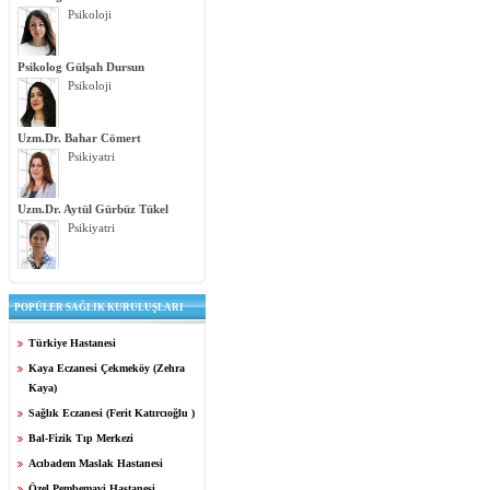
Psikoloji
Psikolog Gülşah Dursun
Psikoloji
Uzm.Dr. Bahar Cömert
Psikiyatri
Uzm.Dr. Aytül Gürbüz Tükel
Psikiyatri
POPÜLER SAĞLIK KURULUŞLARI
Türkiye Hastanesi
Kaya Eczanesi Çekmeköy (Zehra
Kaya)
Sağlık Eczanesi (Ferit Katırcıoğlu )
Bal-Fizik Tıp Merkezi
Acıbadem Maslak Hastanesi
Özel Pembemavi Hastanesi