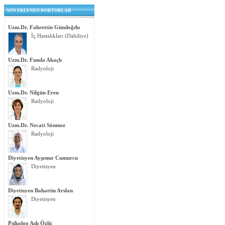
SON EKLENEN DOKTORLAR
Uzm.Dr. Fahrettin Gündoğdu
İç Hastalıkları (Dahiliye)
Uzm.Dr. Funda Akaçlı
Radyoloji
Uzm.Dr. Nilgün Eren
Radyoloji
Uzm.Dr. Necati Sönmez
Radyoloji
Diyetisyen Ayşenur Cumurcu
Diyetisyen
Diyetisyen Bahattin Arslan
Diyetisyen
Psikolog Aslı Özlü