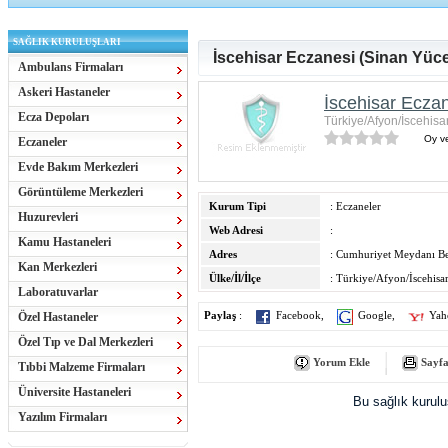
SAĞLIK KURULUŞLARI
İscehisar Eczanesi (Sinan Yüce
Ambulans Firmaları
Askeri Hastaneler
İscehisar Eczan
Ecza Depoları
Türkiye/Afyon/İscehisa
Oy ve
Eczaneler
Evde Bakım Merkezleri
Görüntüleme Merkezleri
Kurum Tipi
: Eczaneler
Huzurevleri
Web Adresi
:
Kamu Hastaneleri
Adres
: Cumhuriyet Meydanı Be
Kan Merkezleri
Ülke/İl/İlçe
: Türkiye/Afyon/İscehisa
Laboratuvarlar
Özel Hastaneler
Paylaş
:
Facebook
,
Google
,
Yah
Özel Tıp ve Dal Merkezleri
Yorum Ekle
Sayfa
Tıbbi Malzeme Firmaları
Üniversite Hastaneleri
Bu sağlık kurul
Yazılım Firmaları