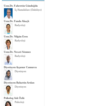
Uzm.Dr. Fahrettin Gündoğdu
İç Hastalıkları (Dahiliye)
Uzm.Dr. Funda Akaçlı
Radyoloji
Uzm.Dr. Nilgün Eren
Radyoloji
Uzm.Dr. Necati Sönmez
Radyoloji
Diyetisyen Ayşenur Cumurcu
Diyetisyen
Diyetisyen Bahattin Arslan
Diyetisyen
Psikolog Aslı Özlü
Psikoloji