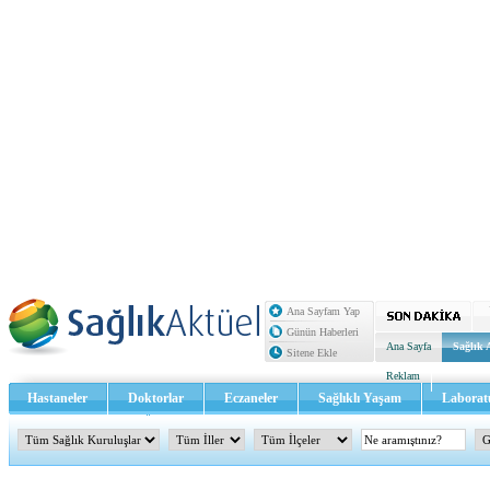
Ana Sayfam Yap
Günün Haberleri
Ana Sayfa
Sağlık 
Sitene Ekle
Reklam
Hastaneler
Doktorlar
Eczaneler
Sağlıklı Yaşam
Laborat
Sağlık TV - Video
İletişim