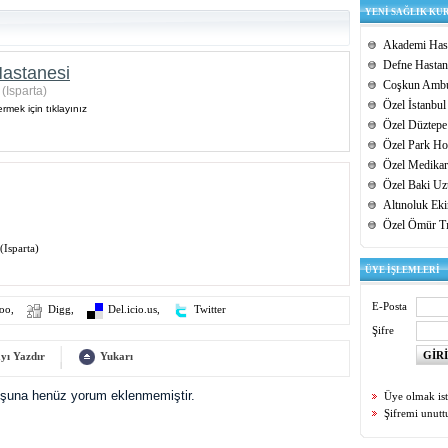
YENİ SAĞLIK KU
Akademi Hast
Defne Hastan
Hastanesi
Coşkun Ambu
(Isparta)
Özel İstanbul
rmek için tıklayınız
Özel Düztepe
Özel Park Hos
Özel Medikar
Özel Baki Uz
Altınoluk Ek
Özel Ömür T
(Isparta)
ÜYE İŞLEMLERİ
E-Posta
oo
,
Digg
,
Del.icio.us
,
Twitter
Şifre
yı Yazdır
Yukarı
uşuna henüz yorum eklenmemiştir.
Üye olmak is
Şifremi unut