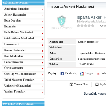
SAĞLIK KURULUŞLARI
Isparta Askeri Hastanesi
Ambulans Firmaları
Askeri Hastaneler
Isparta Askeri 
Ecza Depoları
Türkiye/Isparta/Merkez 
Oy ve
Eczaneler
Evde Bakım Merkezleri
Görüntüleme Merkezleri
Kurum Tipi
: Askeri Hastaneler
Huzurevleri
Web Adresi
:
Kamu Hastaneleri
Adres
: Isparta Askeri Hastanesi
Kan Merkezleri
Ülke/İl/İlçe
: Türkiye/Isparta/Merkez 
Laboratuvarlar
Telefon
: 2462241314
Özel Hastaneler
Paylaş
:
Facebook
,
Google
,
Yah
Özel Tıp ve Dal Merkezleri
Tıbbi Malzeme Firmaları
Yorum Ekle
Sayfa
Üniversite Hastaneleri
Yazılım Firmaları
Bu sağlık kurul
SON EKLENEN DOKTORLAR