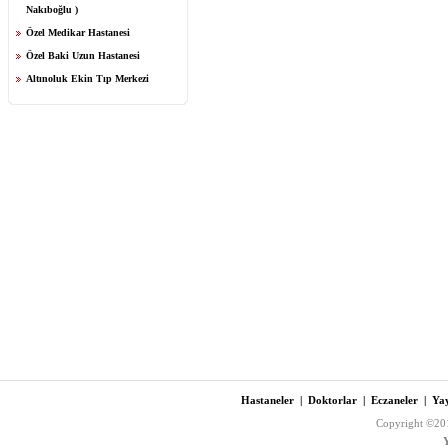
Nakıboğlu )
Özel Medikar Hastanesi
Özel Baki Uzun Hastanesi
Altınoluk Ekin Tıp Merkezi
Hastaneler
|
Doktorlar
|
Eczaneler
|
Yay
Copyright ©201
Y