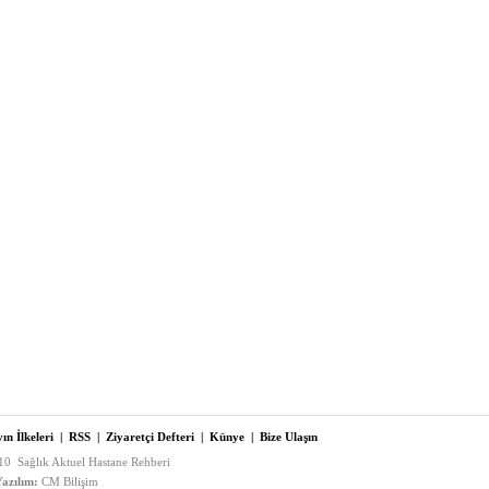
ın İlkeleri
|
RSS
|
Ziyaretçi Defteri
|
Künye
|
Bize Ulaşın
0 Sağlık Aktuel Hastane Rehberi
azılım:
CM Bilişim