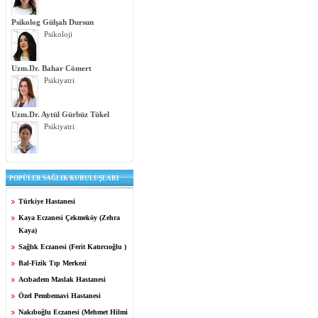
Psikolog Gülşah Dursun
Psikoloji
Uzm.Dr. Bahar Cömert
Psikiyatri
Uzm.Dr. Aytül Gürbüz Tükel
Psikiyatri
POPÜLER SAĞLIK KURULUŞLARI
Türkiye Hastanesi
Kaya Eczanesi Çekmeköy (Zehra
Kaya)
Sağlık Eczanesi (Ferit Katırcıoğlu )
Bal-Fizik Tıp Merkezi
Acıbadem Maslak Hastanesi
Özel Pembemavi Hastanesi
Nakıboğlu Eczanesi (Mehmet Hilmi