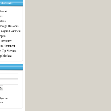
RULUŞLARI
anesi
esi
lans
 Bölge Hastanesi
 Yaşam Hastanesi
pital
 Hastanesi
un Hastanesi
in Tıp Merkezi
ıp Merkezi
tiyorum
tum