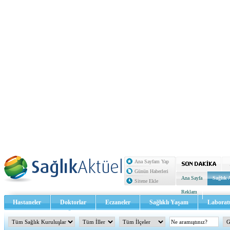
Ana Sayfam Yap
Günün Haberleri
Ana Sayfa
Sağlık 
Sitene Ekle
Reklam
Hastaneler
Doktorlar
Eczaneler
Sağlıklı Yaşam
Laborat
Sağlık TV - Video
İletişim