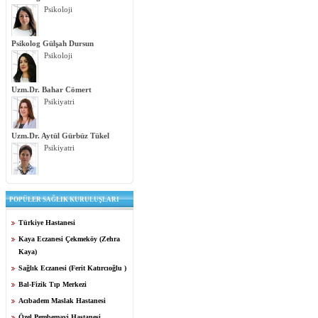
Psikoloji
Psikolog Gülşah Dursun
Psikoloji
Uzm.Dr. Bahar Cömert
Psikiyatri
Uzm.Dr. Aytül Gürbüz Tükel
Psikiyatri
POPÜLER SAĞLIK KURULUŞLARI
Türkiye Hastanesi
Kaya Eczanesi Çekmeköy (Zehra
Kaya)
Sağlık Eczanesi (Ferit Katırcıoğlu )
Bal-Fizik Tıp Merkezi
Acıbadem Maslak Hastanesi
Özel Pembemavi Hastanesi