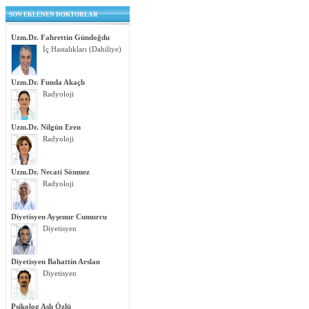
SON EKLENEN DOKTORLAR
Uzm.Dr. Fahrettin Gündoğdu
İç Hastalıkları (Dahiliye)
Uzm.Dr. Funda Akaçlı
Radyoloji
Uzm.Dr. Nilgün Eren
Radyoloji
Uzm.Dr. Necati Sönmez
Radyoloji
Diyetisyen Ayşenur Cumurcu
Diyetisyen
Diyetisyen Bahattin Arslan
Diyetisyen
Psikolog Aslı Özlü