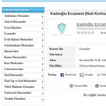
SAĞLIK KURULUŞLARI
Kadıoğlu Eczanesi (Nuh Korha
Ambulans Firmaları
Askeri Hastaneler
Kadıoğlu Eczan
Ecza Depoları
Türkiye/Adana/Seyhan
Oy ve
Eczaneler
Evde Bakım Merkezleri
Görüntüleme Merkezleri
Kurum Tipi
: Eczaneler
Huzurevleri
Web Adresi
:
Kamu Hastaneleri
Adres
: Kurtuluş Mh.10 Sk. Gü
Kan Merkezleri
Ülke/İl/İlçe
: Türkiye/Adana/Seyhan
Laboratuvarlar
Özel Hastaneler
Paylaş
:
Facebook
,
Google
,
Yah
Özel Tıp ve Dal Merkezleri
Yorum Ekle
Sayfa
Tıbbi Malzeme Firmaları
Üniversite Hastaneleri
Bu sağlık kurul
Yazılım Firmaları