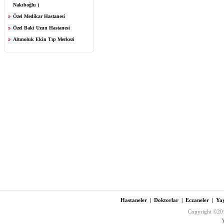
Nakıboğlu )
Özel Medikar Hastanesi
Özel Baki Uzun Hastanesi
Altınoluk Ekin Tıp Merkezi
Hastaneler
|
Doktorlar
|
Eczaneler
|
Yay
Copyright ©201
Y