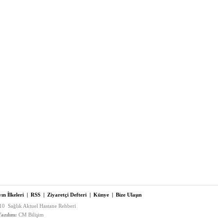
ın İlkeleri
|
RSS
|
Ziyaretçi Defteri
|
Künye
|
Bize Ulaşın
0 Sağlık Aktuel Hastane Rehberi
azılım:
CM Bilişim