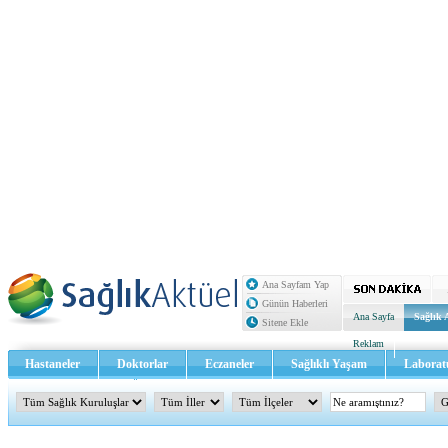
Ana Sayfam Yap
Günün Haberleri
Ana Sayfa
Sağlık 
Sitene Ekle
Reklam
Hastaneler
Doktorlar
Eczaneler
Sağlıklı Yaşam
Laborat
Sağlık TV - Video
İletişim