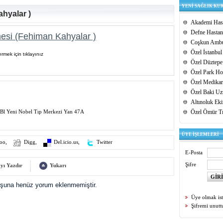
YENİ SAĞLIK KU
hyalar )
Akademi Hast
Defne Hastan
esi (Fehiman Kahyalar )
Coşkun Ambu
Özel İstanbul
rmek için tıklayınız
Özel Düztepe
Özel Park Hos
Özel Medikar
Özel Baki Uz
Altınoluk Ek
Bl Yeni Nobel Tıp Merkezi Yan 47A
Özel Ömür T
ÜYE İŞLEMLERİ
oo
,
Digg
,
Del.icio.us
,
Twitter
E-Posta
Şifre
yı Yazdır
Yukarı
uşuna henüz yorum eklenmemiştir.
Üye olmak is
Şifremi unut