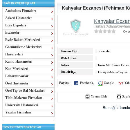
SAĞLIK KURULUŞLARI
Kahyalar Eczanesi (Fehiman Ka
Ambulans Firmaları
Askeri Hastaneler
Kahyalar Eczan
Ecza Depoları
Türkiye/Adana/Seyhan
Oy ve
Eczaneler
Evde Bakım Merkezleri
Görüntüleme Merkezleri
Kurum Tipi
: Eczaneler
Huzurevleri
Web Adresi
:
Kamu Hastaneleri
Adres
: Toros Mh Kenan Evren 
Kan Merkezleri
Ülke/İl/İlçe
: Türkiye/Adana/Seyhan
Laboratuvarlar
Özel Hastaneler
Paylaş
:
Facebook
,
Google
,
Yah
Özel Tıp ve Dal Merkezleri
Yorum Ekle
Sayfa
Tıbbi Malzeme Firmaları
Üniversite Hastaneleri
Bu sağlık kurul
Yazılım Firmaları
SON EKLENEN DOKTORLAR