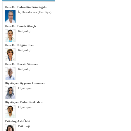
Uzm.Dr. Fahrettin Gündoğdu
İç Hastalıkları (Dahiliye)
Uzm.Dr. Funda Akaçlı
Radyoloji
Uzm.Dr. Nilgün Eren
Radyoloji
Uzm.Dr. Necati Sönmez
Radyoloji
Diyetisyen Ayşenur Cumurcu
Diyetisyen
Diyetisyen Bahattin Arslan
Diyetisyen
Psikolog Aslı Özlü
Psikoloji