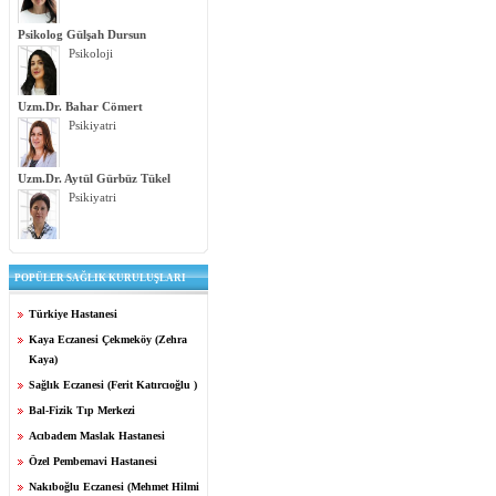
Psikolog Gülşah Dursun
Psikoloji
Uzm.Dr. Bahar Cömert
Psikiyatri
Uzm.Dr. Aytül Gürbüz Tükel
Psikiyatri
POPÜLER SAĞLIK KURULUŞLARI
Türkiye Hastanesi
Kaya Eczanesi Çekmeköy (Zehra
Kaya)
Sağlık Eczanesi (Ferit Katırcıoğlu )
Bal-Fizik Tıp Merkezi
Acıbadem Maslak Hastanesi
Özel Pembemavi Hastanesi
Nakıboğlu Eczanesi (Mehmet Hilmi