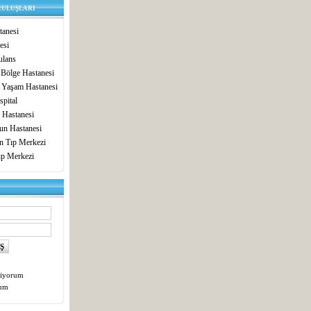
RULUŞLARI
anesi
esi
lans
 Bölge Hastanesi
 Yaşam Hastanesi
pital
 Hastanesi
un Hastanesi
in Tıp Merkezi
ıp Merkezi
tiyorum
tum