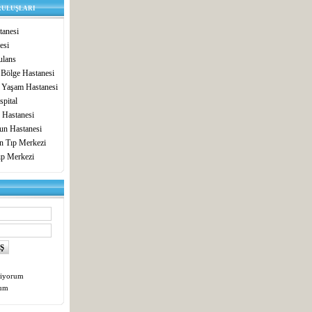
RULUŞLARI
anesi
esi
lans
 Bölge Hastanesi
 Yaşam Hastanesi
pital
 Hastanesi
un Hastanesi
in Tıp Merkezi
ıp Merkezi
tiyorum
tum