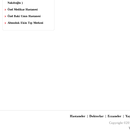
Nakıboğlu )
Özel Medikar Hastanesi
Özel Baki Uzun Hastanesi
Altınoluk Ekin Tıp Merkezi
Hastaneler
|
Doktorlar
|
Eczaneler
|
Yay
Copyright ©201
Y