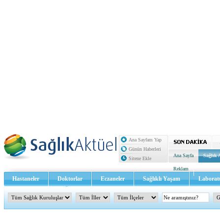
Ana Sayfam Yap
Günün Haberleri
Ana Sayfa
Sağlık 
Sitene Ekle
Reklam
Hastaneler
Doktorlar
Eczaneler
Sağlıklı Yaşam
Laborat
Sağlık TV - Video
İletişim