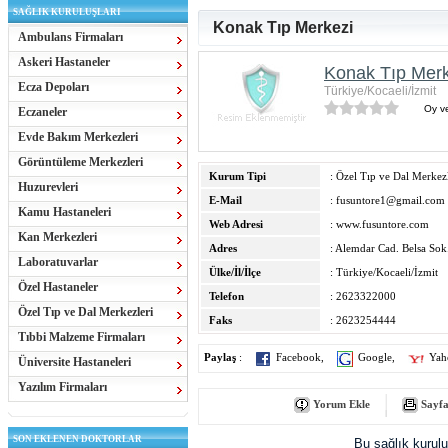
SAĞLIK KURULUŞLARI
Konak Tıp Merkezi
Ambulans Firmaları
Askeri Hastaneler
Konak Tıp Merk
Ecza Depoları
Türkiye/Kocaeli/İzmit
Oy ve
Eczaneler
Evde Bakım Merkezleri
Görüntüleme Merkezleri
Kurum Tipi
: Özel Tıp ve Dal Merkezl
Huzurevleri
E-Mail
:
fusuntore1@gmail.com
Kamu Hastaneleri
Web Adresi
:
www.fusuntore.com
Kan Merkezleri
Adres
: Alemdar Cad. Belsa Sok
Laboratuvarlar
Ülke/İl/İlçe
: Türkiye/Kocaeli/İzmit
Özel Hastaneler
Telefon
: 2623322000
Özel Tıp ve Dal Merkezleri
Faks
: 2623254444
Tıbbi Malzeme Firmaları
Paylaş
:
Facebook
,
Google
,
Yah
Üniversite Hastaneleri
Yazılım Firmaları
Yorum Ekle
Sayfa
SON EKLENEN DOKTORLAR
Bu sağlık kurul