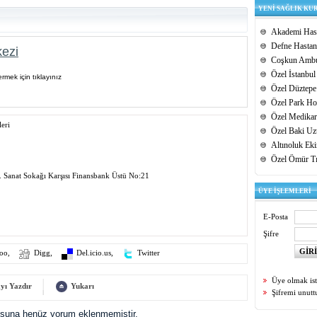
YENİ SAĞLIK KU
Akademi Hast
Defne Hastan
ezi
Coşkun Ambu
Özel İstanbul
rmek için tıklayınız
Özel Düztepe
Özel Park Hos
Özel Medikar
eri
Özel Baki Uz
Altınoluk Ek
Özel Ömür T
. Sanat Sokağı Karşısı Finansbank Üstü No:21
ÜYE İŞLEMLERİ
E-Posta
Şifre
oo
,
Digg
,
Del.icio.us
,
Twitter
Üye olmak is
yı Yazdır
Yukarı
Şifremi unut
uşuna henüz yorum eklenmemiştir.