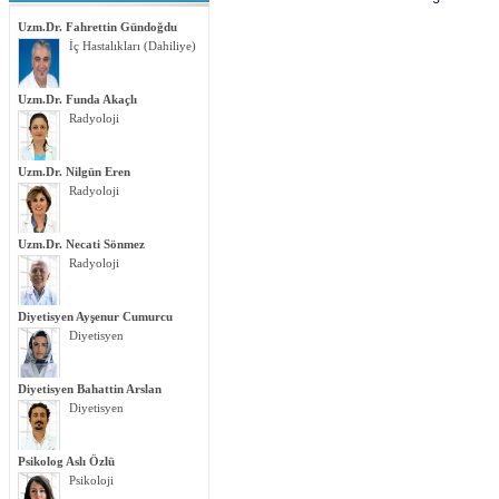
Uzm.Dr. Fahrettin Gündoğdu
İç Hastalıkları (Dahiliye)
Uzm.Dr. Funda Akaçlı
Radyoloji
Uzm.Dr. Nilgün Eren
Radyoloji
Uzm.Dr. Necati Sönmez
Radyoloji
Diyetisyen Ayşenur Cumurcu
Diyetisyen
Diyetisyen Bahattin Arslan
Diyetisyen
Psikolog Aslı Özlü
Psikoloji