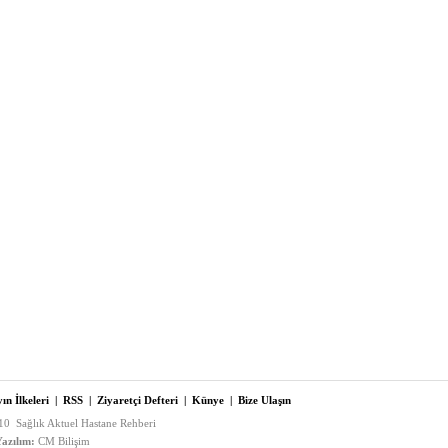
ın İlkeleri
|
RSS
|
Ziyaretçi Defteri
|
Künye
|
Bize Ulaşın
0 Sağlık Aktuel Hastane Rehberi
azılım:
CM Bilişim