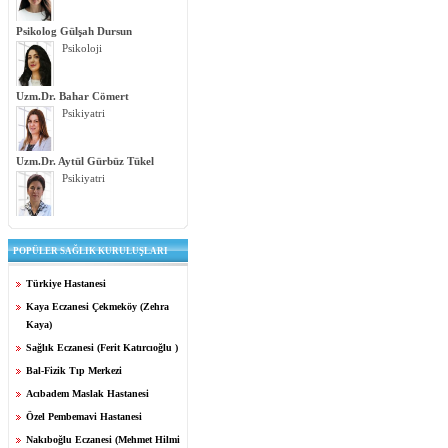
Psikolog Gülşah Dursun
Psikoloji
Uzm.Dr. Bahar Cömert
Psikiyatri
Uzm.Dr. Aytül Gürbüz Tükel
Psikiyatri
POPÜLER SAĞLIK KURULUŞLARI
Türkiye Hastanesi
Kaya Eczanesi Çekmeköy (Zehra
Kaya)
Sağlık Eczanesi (Ferit Katırcıoğlu )
Bal-Fizik Tıp Merkezi
Acıbadem Maslak Hastanesi
Özel Pembemavi Hastanesi
Nakıboğlu Eczanesi (Mehmet Hilmi