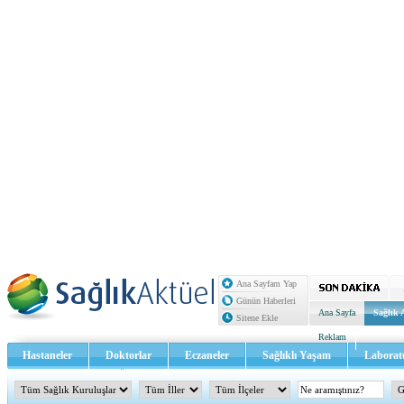
Ana Sayfam Yap
Günün Haberleri
Ana Sayfa
Sağlık 
Sitene Ekle
Reklam
Hastaneler
Doktorlar
Eczaneler
Sağlıklı Yaşam
Laborat
Sağlık TV - Video
İletişim