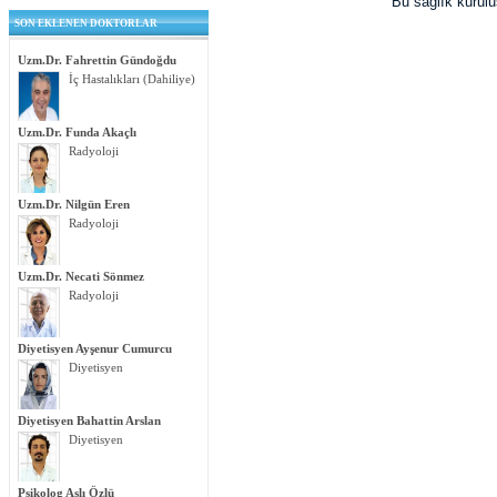
Bu sağlık kurul
SON EKLENEN DOKTORLAR
Uzm.Dr. Fahrettin Gündoğdu
İç Hastalıkları (Dahiliye)
Uzm.Dr. Funda Akaçlı
Radyoloji
Uzm.Dr. Nilgün Eren
Radyoloji
Uzm.Dr. Necati Sönmez
Radyoloji
Diyetisyen Ayşenur Cumurcu
Diyetisyen
Diyetisyen Bahattin Arslan
Diyetisyen
Psikolog Aslı Özlü