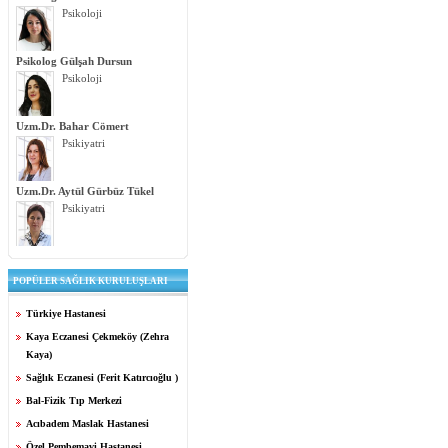
Psikoloji
Psikolog Gülşah Dursun
Psikoloji
Uzm.Dr. Bahar Cömert
Psikiyatri
Uzm.Dr. Aytül Gürbüz Tükel
Psikiyatri
POPÜLER SAĞLIK KURULUŞLARI
Türkiye Hastanesi
Kaya Eczanesi Çekmeköy (Zehra
Kaya)
Sağlık Eczanesi (Ferit Katırcıoğlu )
Bal-Fizik Tıp Merkezi
Acıbadem Maslak Hastanesi
Özel Pembemavi Hastanesi