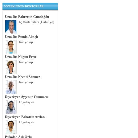
SON EKLENEN DOKTORLAR
Uzm.Dr. Fahrettin Gündoğdu
İç Hastalıkları (Dahiliye)
Uzm.Dr. Funda Akaçlı
Radyoloji
Uzm.Dr. Nilgün Eren
Radyoloji
Uzm.Dr. Necati Sönmez
Radyoloji
Diyetisyen Ayşenur Cumurcu
Diyetisyen
Diyetisyen Bahattin Arslan
Diyetisyen
Psikolog Aslı Özlü