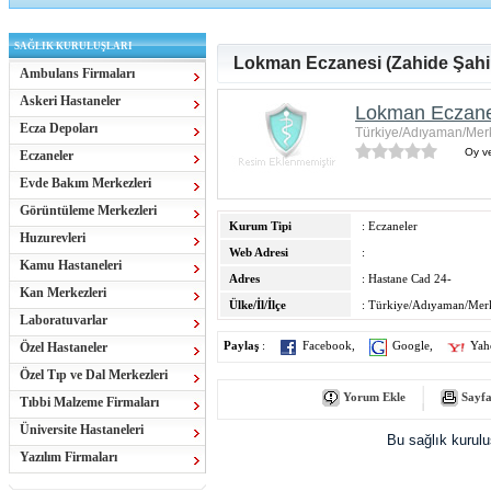
SAĞLIK KURULUŞLARI
Lokman Eczanesi (Zahide Şahi
Ambulans Firmaları
Askeri Hastaneler
Lokman Eczanes
Ecza Depoları
Türkiye/Adıyaman/Mer
Oy ve
Eczaneler
Evde Bakım Merkezleri
Görüntüleme Merkezleri
Kurum Tipi
: Eczaneler
Huzurevleri
Web Adresi
:
Kamu Hastaneleri
Adres
: Hastane Cad 24-
Kan Merkezleri
Ülke/İl/İlçe
: Türkiye/Adıyaman/Mer
Laboratuvarlar
Özel Hastaneler
Paylaş
:
Facebook
,
Google
,
Yah
Özel Tıp ve Dal Merkezleri
Yorum Ekle
Sayfa
Tıbbi Malzeme Firmaları
Üniversite Hastaneleri
Bu sağlık kurul
Yazılım Firmaları