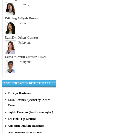
Psikoloji
Psikolog Gülşah Dursun
Psikoloji
Uzm.Dr. Bahar Cömert
Psikiyatri
Uzm.Dr. Aytül Gürbüz Tükel
Psikiyatri
POPÜLER SAĞLIK KURULUŞLARI
Türkiye Hastanesi
Kaya Eczanesi Çekmeköy (Zehra
Kaya)
Sağlık Eczanesi (Ferit Katırcıoğlu )
Bal-Fizik Tıp Merkezi
Acıbadem Maslak Hastanesi
Özel Pembemavi Hastanesi