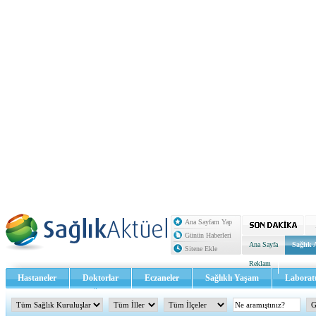
Ana Sayfam Yap
Günün Haberleri
Ana Sayfa
Sağlık 
Sitene Ekle
Reklam
Hastaneler
Doktorlar
Eczaneler
Sağlıklı Yaşam
Laborat
Sağlık TV - Video
İletişim