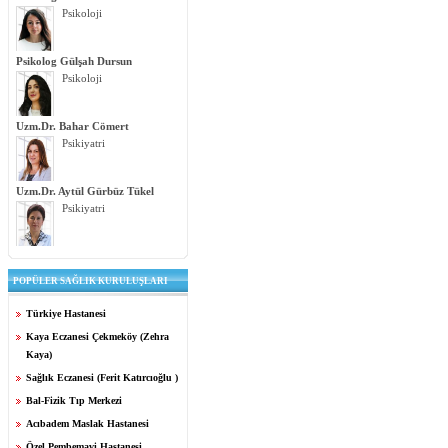
Psikoloji
Psikolog Gülşah Dursun
Psikoloji
Uzm.Dr. Bahar Cömert
Psikiyatri
Uzm.Dr. Aytül Gürbüz Tükel
Psikiyatri
POPÜLER SAĞLIK KURULUŞLARI
Türkiye Hastanesi
Kaya Eczanesi Çekmeköy (Zehra
Kaya)
Sağlık Eczanesi (Ferit Katırcıoğlu )
Bal-Fizik Tıp Merkezi
Acıbadem Maslak Hastanesi
Özel Pembemavi Hastanesi