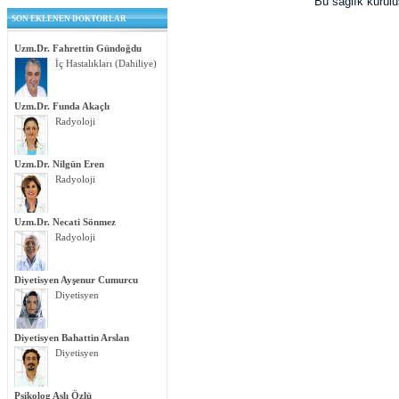
Bu sağlık kurul
SON EKLENEN DOKTORLAR
Uzm.Dr. Fahrettin Gündoğdu
İç Hastalıkları (Dahiliye)
Uzm.Dr. Funda Akaçlı
Radyoloji
Uzm.Dr. Nilgün Eren
Radyoloji
Uzm.Dr. Necati Sönmez
Radyoloji
Diyetisyen Ayşenur Cumurcu
Diyetisyen
Diyetisyen Bahattin Arslan
Diyetisyen
Psikolog Aslı Özlü