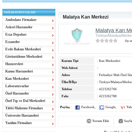
SAĞLIK KURULUŞLARI
Malatya Kan Merkezi
Ambulans Firmaları
Askeri Hastaneler
Malatya Kan Me
Ecza Depoları
Türkiye/Malatya/Merke
Oy ve
Eczaneler
Evde Bakım Merkezleri
Görüntüleme Merkezleri
Kurum Tipi
: Kan Merkezleri
Huzurevleri
Web Adresi
:
Kamu Hastaneleri
Adres
: Ferhadiye Mah.Özel İd
Kan Merkezleri
Ülke/İl/İlçe
: Türkiye/Malatya/Merke
Laboratuvarlar
Telefon
: 4223262766
Özel Hastaneler
Faks
: 4223262788
Özel Tıp ve Dal Merkezleri
Paylaş
:
Facebook
,
Google
,
Yah
Tıbbi Malzeme Firmaları
Üniversite Hastaneleri
Yorum Ekle
Sayfa
Yazılım Firmaları