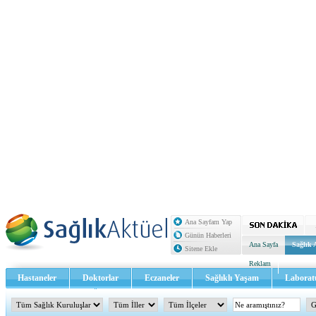
Ana Sayfam Yap
Günün Haberleri
Ana Sayfa
Sağlık 
Sitene Ekle
Reklam
Hastaneler
Doktorlar
Eczaneler
Sağlıklı Yaşam
Laborat
Sağlık TV - Video
İletişim