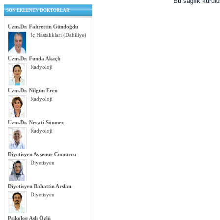
Bu sağlık kurul
SON EKLENEN DOKTORLAR
Uzm.Dr. Fahrettin Gündoğdu
İç Hastalıkları (Dahiliye)
Uzm.Dr. Funda Akaçlı
Radyoloji
Uzm.Dr. Nilgün Eren
Radyoloji
Uzm.Dr. Necati Sönmez
Radyoloji
Diyetisyen Ayşenur Cumurcu
Diyetisyen
Diyetisyen Bahattin Arslan
Diyetisyen
Psikolog Aslı Özlü