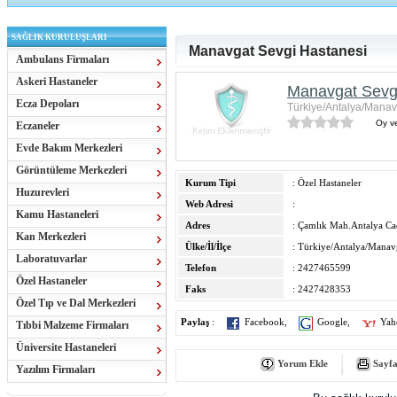
SAĞLIK KURULUŞLARI
Manavgat Sevgi Hastanesi
Ambulans Firmaları
Askeri Hastaneler
Manavgat Sevg
Ecza Depoları
Türkiye/Antalya/Manav
Oy ve
Eczaneler
Evde Bakım Merkezleri
Görüntüleme Merkezleri
Kurum Tipi
: Özel Hastaneler
Huzurevleri
Web Adresi
:
Kamu Hastaneleri
Adres
: Çamlık Mah.Antalya C
Kan Merkezleri
Ülke/İl/İlçe
: Türkiye/Antalya/Manav
Laboratuvarlar
Telefon
: 2427465599
Özel Hastaneler
Faks
: 2427428353
Özel Tıp ve Dal Merkezleri
Paylaş
:
Facebook
,
Google
,
Yah
Tıbbi Malzeme Firmaları
Üniversite Hastaneleri
Yorum Ekle
Sayfa
Yazılım Firmaları