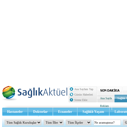
Ana Sayfam Yap
Günün Haberleri
Ana Sayfa
Sağlık 
Sitene Ekle
Reklam
Hastaneler
Doktorlar
Eczaneler
Sağlıklı Yaşam
Laborat
Sağlık TV - Video
İletişim