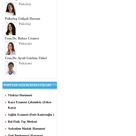
Psikoloji
Psikolog Gülşah Dursun
Psikoloji
Uzm.Dr. Bahar Cömert
Psikiyatri
Uzm.Dr. Aytül Gürbüz Tükel
Psikiyatri
POPÜLER SAĞLIK KURULUŞLARI
Türkiye Hastanesi
Kaya Eczanesi Çekmeköy (Zehra
Kaya)
Sağlık Eczanesi (Ferit Katırcıoğlu )
Bal-Fizik Tıp Merkezi
Acıbadem Maslak Hastanesi
Özel Pembemavi Hastanesi