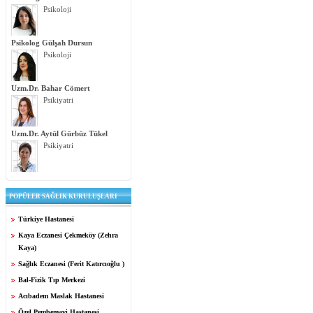
Psikoloji
Psikolog Gülşah Dursun
Psikoloji
Uzm.Dr. Bahar Cömert
Psikiyatri
Uzm.Dr. Aytül Gürbüz Tükel
Psikiyatri
POPÜLER SAĞLIK KURULUŞLARI
Türkiye Hastanesi
Kaya Eczanesi Çekmeköy (Zehra
Kaya)
Sağlık Eczanesi (Ferit Katırcıoğlu )
Bal-Fizik Tıp Merkezi
Acıbadem Maslak Hastanesi
Özel Pembemavi Hastanesi