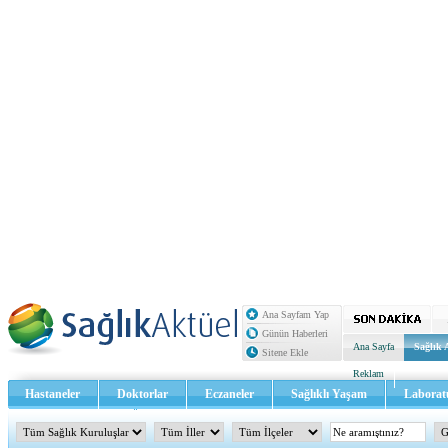
Ana Sayfam Yap
Günün Haberleri
Ana Sayfa
Sağlık 
Sitene Ekle
Reklam
Hastaneler
Doktorlar
Eczaneler
Sağlıklı Yaşam
Laborat
Sağlık TV - Video
İletişim