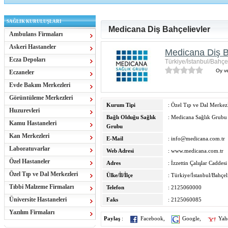
SAĞLIK KURULUŞLARI
Medicana Diş Bahçelievler
Ambulans Firmaları
Askeri Hastaneler
Medicana Diş B
Ecza Depoları
Türkiye/İstanbul/Bahçe
Oy ve
Eczaneler
Evde Bakım Merkezleri
Görüntüleme Merkezleri
Kurum Tipi
: Özel Tıp ve Dal Merkezl
Huzurevleri
Bağlı Olduğu Sağlık
: Medicana Sağlık Grubu
Kamu Hastaneleri
Grubu
Kan Merkezleri
E-Mail
:
info@medicana.com.tr
Laboratuvarlar
Web Adresi
:
www.medicana.com.tr
Özel Hastaneler
Adres
: İzzettin Çalışlar Caddesi
Özel Tıp ve Dal Merkezleri
Ülke/İl/İlçe
: Türkiye/İstanbul/Bahçel
Tıbbi Malzeme Firmaları
Telefon
: 2125060000
Üniversite Hastaneleri
Faks
: 2125060085
Yazılım Firmaları
Paylaş
:
Facebook
,
Google
,
Yah