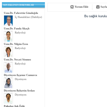
SON EKLENEN DOKTORLAR
Yorum Ekle
Sayfa
Uzm.Dr. Fahrettin Gündoğdu
Bu sağlık kurul
İç Hastalıkları (Dahiliye)
Uzm.Dr. Funda Akaçlı
Radyoloji
Uzm.Dr. Nilgün Eren
Radyoloji
Uzm.Dr. Necati Sönmez
Radyoloji
Diyetisyen Ayşenur Cumurcu
Diyetisyen
Diyetisyen Bahattin Arslan
Diyetisyen
Psikolog Aslı Özlü