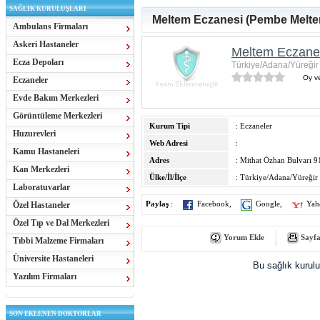
SAĞLIK KURULUŞLARI
Meltem Eczanesi (Pembe Melte
Ambulans Firmaları
Askeri Hastaneler
Meltem Eczanes
Ecza Depoları
Türkiye/Adana/Yüreğir
Oy ve
Eczaneler
Evde Bakım Merkezleri
Görüntüleme Merkezleri
Kurum Tipi
: Eczaneler
Huzurevleri
Web Adresi
:
Kamu Hastaneleri
Adres
: Mithat Özhan Bulvarı 
Kan Merkezleri
Ülke/İl/İlçe
: Türkiye/Adana/Yüreğir
Laboratuvarlar
Özel Hastaneler
Paylaş
:
Facebook
,
Google
,
Yah
Özel Tıp ve Dal Merkezleri
Yorum Ekle
Sayfa
Tıbbi Malzeme Firmaları
Üniversite Hastaneleri
Bu sağlık kurul
Yazılım Firmaları
SON EKLENEN DOKTORLAR