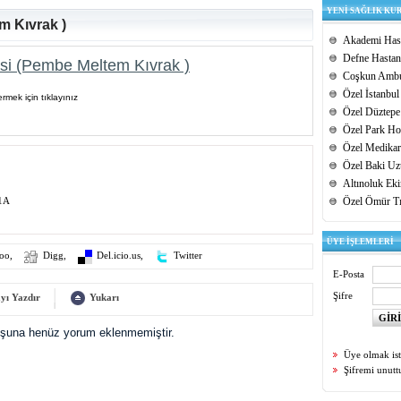
YENİ SAĞLIK KU
m Kıvrak )
Akademi Hast
Defne Hastan
i (Pembe Meltem Kıvrak )
Coşkun Ambu
Özel İstanbul
rmek için tıklayınız
Özel Düztepe
Özel Park Hos
Özel Medikar
Özel Baki Uz
Altınoluk Ek
91A
Özel Ömür T
ÜYE İŞLEMLERİ
oo
,
Digg
,
Del.icio.us
,
Twitter
E-Posta
Şifre
yı Yazdır
Yukarı
uşuna henüz yorum eklenmemiştir.
Üye olmak is
Şifremi unut