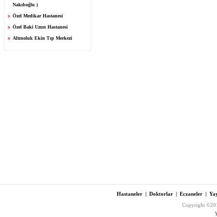
Nakıboğlu )
Özel Medikar Hastanesi
Özel Baki Uzun Hastanesi
Altınoluk Ekin Tıp Merkezi
Hastaneler
|
Doktorlar
|
Eczaneler
|
Yay
Copyright ©201
Y