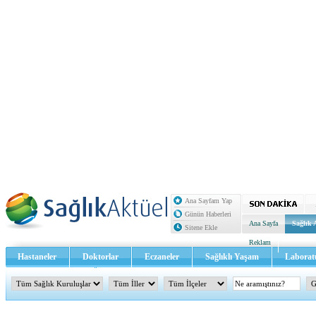
Ana Sayfam Yap
Günün Haberleri
Ana Sayfa
Sağlık 
Sitene Ekle
Reklam
Hastaneler
Doktorlar
Eczaneler
Sağlıklı Yaşam
Laborat
Sağlık TV - Video
İletişim