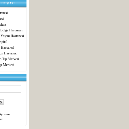
RULUŞLARI
anesi
esi
lans
 Bölge Hastanesi
 Yaşam Hastanesi
pital
 Hastanesi
un Hastanesi
in Tıp Merkezi
ıp Merkezi
tiyorum
tum