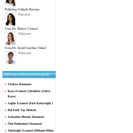
Psikolog Gülşah Dursun
Psikoloji
Uzm.Dr. Bahar Cömert
Psikiyatri
Uzm.Dr. Aytül Gürbüz Tükel
Psikiyatri
POPÜLER SAĞLIK KURULUŞLARI
Türkiye Hastanesi
Kaya Eczanesi Çekmeköy (Zehra
Kaya)
Sağlık Eczanesi (Ferit Katırcıoğlu )
Bal-Fizik Tıp Merkezi
Acıbadem Maslak Hastanesi
Özel Pembemavi Hastanesi
Nakıboğlu Eczanesi (Mehmet Hilmi