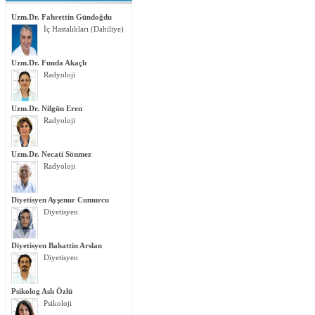
Uzm.Dr. Fahrettin Gündoğdu
İç Hastalıkları (Dahiliye)
Uzm.Dr. Funda Akaçlı
Radyoloji
Uzm.Dr. Nilgün Eren
Radyoloji
Uzm.Dr. Necati Sönmez
Radyoloji
Diyetisyen Ayşenur Cumurcu
Diyetisyen
Diyetisyen Bahattin Arslan
Diyetisyen
Psikolog Aslı Özlü
Psikoloji