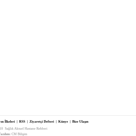
ın İlkeleri
|
RSS
|
Ziyaretçi Defteri
|
Künye
|
Bize Ulaşın
0 Sağlık Aktuel Hastane Rehberi
azılım:
CM Bilişim