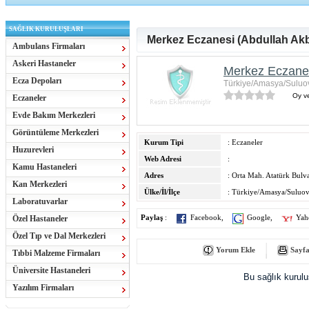
SAĞLIK KURULUŞLARI
Merkez Eczanesi (Abdullah Akb
Ambulans Firmaları
Askeri Hastaneler
Merkez Eczanes
Ecza Depoları
Türkiye/Amasya/Suluo
Oy ve
Eczaneler
Evde Bakım Merkezleri
Görüntüleme Merkezleri
Kurum Tipi
: Eczaneler
Huzurevleri
Web Adresi
:
Kamu Hastaneleri
Adres
: Orta Mah. Atatürk Bulv
Kan Merkezleri
Ülke/İl/İlçe
: Türkiye/Amasya/Suluo
Laboratuvarlar
Özel Hastaneler
Paylaş
:
Facebook
,
Google
,
Yah
Özel Tıp ve Dal Merkezleri
Yorum Ekle
Sayfa
Tıbbi Malzeme Firmaları
Üniversite Hastaneleri
Bu sağlık kurul
Yazılım Firmaları