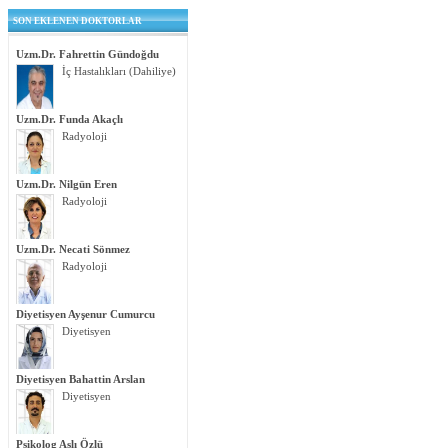
SON EKLENEN DOKTORLAR
Uzm.Dr. Fahrettin Gündoğdu
İç Hastalıkları (Dahiliye)
Uzm.Dr. Funda Akaçlı
Radyoloji
Uzm.Dr. Nilgün Eren
Radyoloji
Uzm.Dr. Necati Sönmez
Radyoloji
Diyetisyen Ayşenur Cumurcu
Diyetisyen
Diyetisyen Bahattin Arslan
Diyetisyen
Psikolog Aslı Özlü