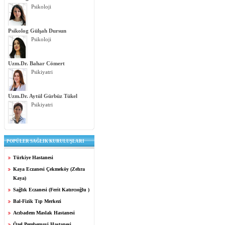
Psikoloji
Psikolog Gülşah Dursun
Psikoloji
Uzm.Dr. Bahar Cömert
Psikiyatri
Uzm.Dr. Aytül Gürbüz Tükel
Psikiyatri
POPÜLER SAĞLIK KURULUŞLARI
Türkiye Hastanesi
Kaya Eczanesi Çekmeköy (Zehra
Kaya)
Sağlık Eczanesi (Ferit Katırcıoğlu )
Bal-Fizik Tıp Merkezi
Acıbadem Maslak Hastanesi
Özel Pembemavi Hastanesi