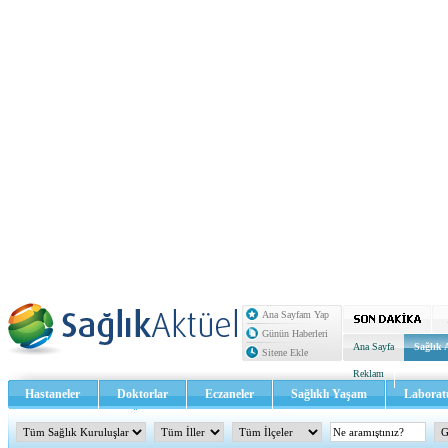
Ana Sayfam Yap
Günün Haberleri
Ana Sayfa
Sağlık 
Sitene Ekle
Reklam
Hastaneler
Doktorlar
Eczaneler
Sağlıklı Yaşam
Laborat
Sağlık TV - Video
İletişim