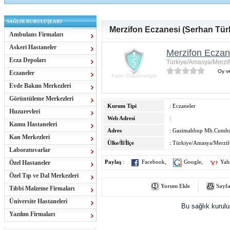
SAĞLIK KURULUŞLARI
Merzifon Eczanesi (Serhan Türk
Ambulans Firmaları
Askeri Hastaneler
Merzifon Eczan
Ecza Depoları
Türkiye/Amasya/Merzi
Oy ve
Eczaneler
Evde Bakım Merkezleri
Görüntüleme Merkezleri
Kurum Tipi
: Eczaneler
Huzurevleri
Web Adresi
:
Kamu Hastaneleri
Adres
: Gazimahbup Mh.Cumhu
Kan Merkezleri
Ülke/İl/İlçe
: Türkiye/Amasya/Merzi
Laboratuvarlar
Özel Hastaneler
Paylaş
:
Facebook
,
Google
,
Yah
Özel Tıp ve Dal Merkezleri
Yorum Ekle
Sayfa
Tıbbi Malzeme Firmaları
Üniversite Hastaneleri
Bu sağlık kurul
Yazılım Firmaları