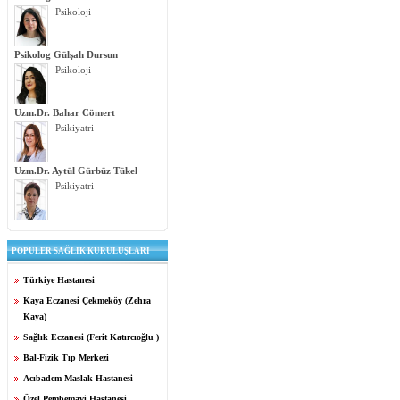
Psikoloji
Psikolog Gülşah Dursun
Psikoloji
Uzm.Dr. Bahar Cömert
Psikiyatri
Uzm.Dr. Aytül Gürbüz Tükel
Psikiyatri
POPÜLER SAĞLIK KURULUŞLARI
Türkiye Hastanesi
Kaya Eczanesi Çekmeköy (Zehra
Kaya)
Sağlık Eczanesi (Ferit Katırcıoğlu )
Bal-Fizik Tıp Merkezi
Acıbadem Maslak Hastanesi
Özel Pembemavi Hastanesi