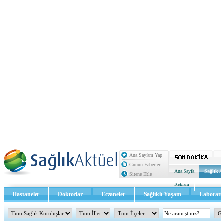
Ana Sayfam Yap
Günün Haberleri
Ana Sayfa
Sağlık 
Sitene Ekle
Reklam
Hastaneler
Doktorlar
Eczaneler
Sağlıklı Yaşam
Laborat
Sağlık TV - Video
İletişim