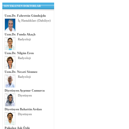
SON EKLENEN DOKTORLAR
Uzm.Dr. Fahrettin Gündoğdu
İç Hastalıkları (Dahiliye)
Uzm.Dr. Funda Akaçlı
Radyoloji
Uzm.Dr. Nilgün Eren
Radyoloji
Uzm.Dr. Necati Sönmez
Radyoloji
Diyetisyen Ayşenur Cumurcu
Diyetisyen
Diyetisyen Bahattin Arslan
Diyetisyen
Psikolog Aslı Özlü