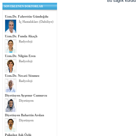
Bu sağlık kurul
SON EKLENEN DOKTORLAR
Uzm.Dr. Fahrettin Gündoğdu
İç Hastalıkları (Dahiliye)
Uzm.Dr. Funda Akaçlı
Radyoloji
Uzm.Dr. Nilgün Eren
Radyoloji
Uzm.Dr. Necati Sönmez
Radyoloji
Diyetisyen Ayşenur Cumurcu
Diyetisyen
Diyetisyen Bahattin Arslan
Diyetisyen
Psikolog Aslı Özlü