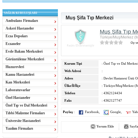
SAĞLIK KURULUŞLARI
Muş Şifa Tıp Merkezi
Ambulans Firmaları
Askeri Hastaneler
Muş Şifa Tıp M
Ecza Depoları
Türkiye/Muş/Merkez (
Oy ve
Eczaneler
Evde Bakım Merkezleri
Görüntüleme Merkezleri
Kurum Tipi
: Özel Tıp ve Dal Merkezl
Huzurevleri
Web Adresi
:
Kamu Hastaneleri
Adres
: Devlet Hastanesi Üstü O
Kan Merkezleri
Ülke/İl/İlçe
: Türkiye/Muş/Merkez (
Laboratuvarlar
Telefon
: 4362124434
Özel Hastaneler
Faks
: 4362127747
Özel Tıp ve Dal Merkezleri
Paylaş
:
Facebook
,
Google
,
Yah
Tıbbi Malzeme Firmaları
Üniversite Hastaneleri
Yorum Ekle
Sayfa
Yazılım Firmaları