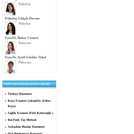
Psikoloji
Psikolog Gülşah Dursun
Psikoloji
Uzm.Dr. Bahar Cömert
Psikiyatri
Uzm.Dr. Aytül Gürbüz Tükel
Psikiyatri
POPÜLER SAĞLIK KURULUŞLARI
Türkiye Hastanesi
Kaya Eczanesi Çekmeköy (Zehra
Kaya)
Sağlık Eczanesi (Ferit Katırcıoğlu )
Bal-Fizik Tıp Merkezi
Acıbadem Maslak Hastanesi
Özel Pembemavi Hastanesi