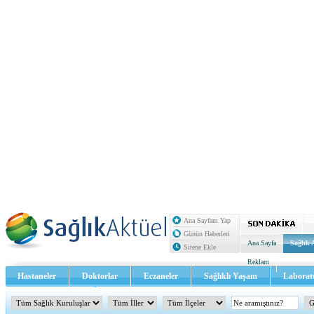
Ana Sayfam Yap
Günün Haberleri
Ana Sayfa
Sağlık 
Sitene Ekle
Reklam
Hastaneler
Doktorlar
Eczaneler
Sağlıklı Yaşam
Laborat
Sağlık TV - Video
İletişim