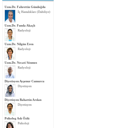
Uzm.Dr. Fahrettin Gündoğdu
İç Hastalıkları (Dahiliye)
Uzm.Dr. Funda Akaçlı
Radyoloji
Uzm.Dr. Nilgün Eren
Radyoloji
Uzm.Dr. Necati Sönmez
Radyoloji
Diyetisyen Ayşenur Cumurcu
Diyetisyen
Diyetisyen Bahattin Arslan
Diyetisyen
Psikolog Aslı Özlü
Psikoloji