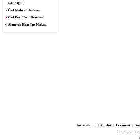
Nakıboğlu )
Özel Medikar Hastanesi
Özel Baki Uzun Hastanesi
Altınoluk Ekin Tıp Merkezi
Hastaneler
|
Doktorlar
|
Eczaneler
|
Yay
Copyright ©201
Y