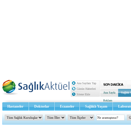
Ana Sayfam Yap
Günün Haberleri
Ana Sayfa
Sağlık 
Sitene Ekle
Reklam
Hastaneler
Doktorlar
Eczaneler
Sağlıklı Yaşam
Laborat
Sağlık TV - Video
İletişim