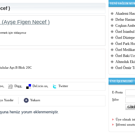
YENİ SAĞLIK KU
cef )
Akademi Hast
Defne Hastan
 (Ayşe Figen Necef )
Coşkun Ambu
Özel İstanbul
rmek için tıklayınız
Özel Düztepe
Özel Park Hos
Özel Medikar
Özel Baki Uz
Altınoluk Ek
Sulular Apt.B Blok 20C
Özel Ömür T
ÜYE İŞLEMLERİ
oo
,
Digg
,
Del.icio.us
,
Twitter
E-Posta
Şifre
yı Yazdır
Yukarı
uşuna henüz yorum eklenmemiştir.
Üye olmak is
Şifremi unut