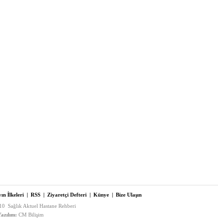
ın İlkeleri
|
RSS
|
Ziyaretçi Defteri
|
Künye
|
Bize Ulaşın
0 Sağlık Aktuel Hastane Rehberi
azılım:
CM Bilişim