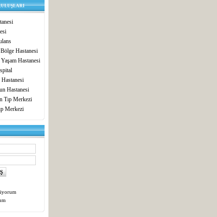
RULUŞLARI
anesi
esi
lans
 Bölge Hastanesi
 Yaşam Hastanesi
pital
 Hastanesi
un Hastanesi
in Tıp Merkezi
ıp Merkezi
tiyorum
tum