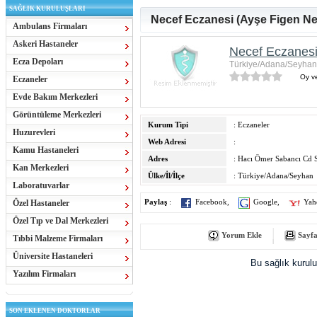
SAĞLIK KURULUŞLARI
Necef Eczanesi (Ayşe Figen Ne
Ambulans Firmaları
Askeri Hastaneler
Necef Eczanesi
Ecza Depoları
Türkiye/Adana/Seyhan
Oy ve
Eczaneler
Evde Bakım Merkezleri
Görüntüleme Merkezleri
Kurum Tipi
: Eczaneler
Huzurevleri
Web Adresi
:
Kamu Hastaneleri
Adres
: Hacı Ömer Sabancı Cd 
Kan Merkezleri
Ülke/İl/İlçe
: Türkiye/Adana/Seyhan
Laboratuvarlar
Özel Hastaneler
Paylaş
:
Facebook
,
Google
,
Yah
Özel Tıp ve Dal Merkezleri
Yorum Ekle
Sayfa
Tıbbi Malzeme Firmaları
Üniversite Hastaneleri
Bu sağlık kurul
Yazılım Firmaları
SON EKLENEN DOKTORLAR