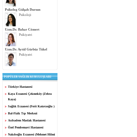
Psikolog Gülşah Dursun
Psikoloji
Uzm.Dr. Bahar Cömert
Psikiyatri
Uzm.Dr. Aytül Gürbüz Tükel
Psikiyatri
POPÜLER SAĞLIK KURULUŞLARI
Türkiye Hastanesi
Kaya Eczanesi Çekmeköy (Zehra
Kaya)
Sağlık Eczanesi (Ferit Katırcıoğlu )
Bal-Fizik Tıp Merkezi
Acıbadem Maslak Hastanesi
Özel Pembemavi Hastanesi
Nakıboğlu Eczanesi (Mehmet Hilmi