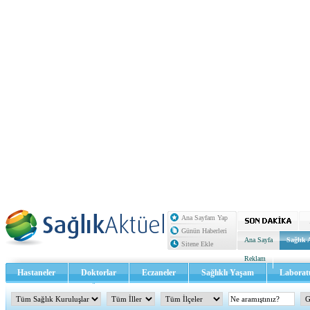
Ana Sayfam Yap
Günün Haberleri
Ana Sayfa
Sağlık 
Sitene Ekle
Reklam
Hastaneler
Doktorlar
Eczaneler
Sağlıklı Yaşam
Laborat
Sağlık TV - Video
İletişim