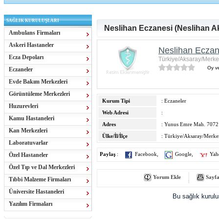
SAĞLIK KURULUŞLARI
Neslihan Eczanesi (Neslihan Ak
Ambulans Firmaları
Askeri Hastaneler
Neslihan Eczane
Ecza Depoları
Türkiye/Aksaray/Merke
Oy ve
Eczaneler
Evde Bakım Merkezleri
Görüntüleme Merkezleri
Kurum Tipi
: Eczaneler
Huzurevleri
Web Adresi
:
Kamu Hastaneleri
Adres
: Yunus Emre Mah. 7072 S
Kan Merkezleri
Ülke/İl/İlçe
: Türkiye/Aksaray/Merke
Laboratuvarlar
Özel Hastaneler
Paylaş
:
Facebook
,
Google
,
Yah
Özel Tıp ve Dal Merkezleri
Yorum Ekle
Sayfa
Tıbbi Malzeme Firmaları
Üniversite Hastaneleri
Bu sağlık kurul
Yazılım Firmaları