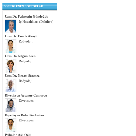
SON EKLENEN DOKTORLAR
Uzm.Dr. Fahrettin Gündoğdu
İç Hastalıkları (Dahiliye)
Uzm.Dr. Funda Akaçlı
Radyoloji
Uzm.Dr. Nilgün Eren
Radyoloji
Uzm.Dr. Necati Sönmez
Radyoloji
Diyetisyen Ayşenur Cumurcu
Diyetisyen
Diyetisyen Bahattin Arslan
Diyetisyen
Psikolog Aslı Özlü