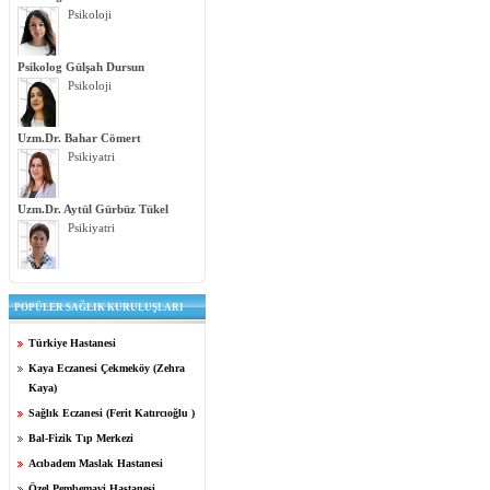
Psikoloji
Psikolog Gülşah Dursun
Psikoloji
Uzm.Dr. Bahar Cömert
Psikiyatri
Uzm.Dr. Aytül Gürbüz Tükel
Psikiyatri
POPÜLER SAĞLIK KURULUŞLARI
Türkiye Hastanesi
Kaya Eczanesi Çekmeköy (Zehra
Kaya)
Sağlık Eczanesi (Ferit Katırcıoğlu )
Bal-Fizik Tıp Merkezi
Acıbadem Maslak Hastanesi
Özel Pembemavi Hastanesi