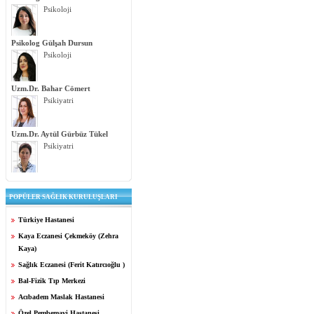
Psikoloji
Psikolog Gülşah Dursun
Psikoloji
Uzm.Dr. Bahar Cömert
Psikiyatri
Uzm.Dr. Aytül Gürbüz Tükel
Psikiyatri
POPÜLER SAĞLIK KURULUŞLARI
Türkiye Hastanesi
Kaya Eczanesi Çekmeköy (Zehra
Kaya)
Sağlık Eczanesi (Ferit Katırcıoğlu )
Bal-Fizik Tıp Merkezi
Acıbadem Maslak Hastanesi
Özel Pembemavi Hastanesi