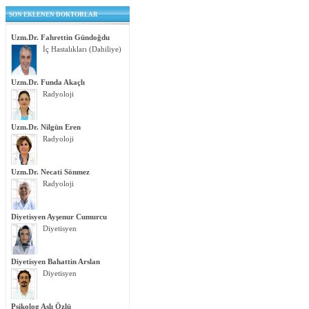
SON EKLENEN DOKTORLAR
Uzm.Dr. Fahrettin Gündoğdu
İç Hastalıkları (Dahiliye)
Uzm.Dr. Funda Akaçlı
Radyoloji
Uzm.Dr. Nilgün Eren
Radyoloji
Uzm.Dr. Necati Sönmez
Radyoloji
Diyetisyen Ayşenur Cumurcu
Diyetisyen
Diyetisyen Bahattin Arslan
Diyetisyen
Psikolog Aslı Özlü