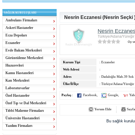
SAĞLIK KURULUŞLARI
Nesrin Eczanesi (Nesrin Seçki 
Ambulans Firmaları
Askeri Hastaneler
Nesrin Eczanesi
Ecza Depoları
Türkiye/Adana/Yüreğir
Oy ve
Eczaneler
Evde Bakım Merkezleri
Görüntüleme Merkezleri
Kurum Tipi
: Eczaneler
Huzurevleri
Web Adresi
:
Kamu Hastaneleri
Adres
: Dadaloğlu Mah.39 Sok E
Kan Merkezleri
Ülke/İl/İlçe
: Türkiye/Adana/Yüreğir
Laboratuvarlar
Özel Hastaneler
Paylaş
:
Facebook
,
Google
,
Yah
Özel Tıp ve Dal Merkezleri
Yorum Ekle
Sayfa
Tıbbi Malzeme Firmaları
Üniversite Hastaneleri
Bu sağlık kurul
Yazılım Firmaları