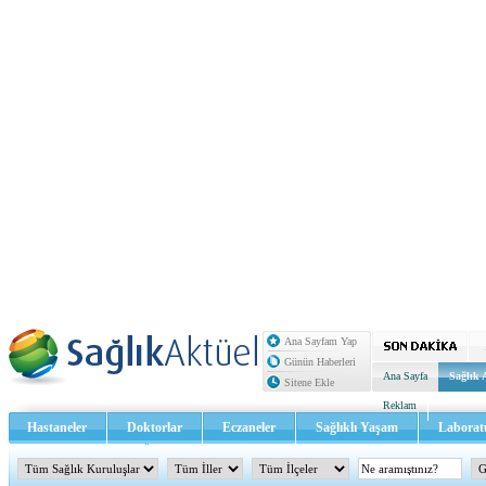
Ana Sayfam Yap
Günün Haberleri
Ana Sayfa
Sağlık 
Sitene Ekle
Reklam
Hastaneler
Doktorlar
Eczaneler
Sağlıklı Yaşam
Laborat
Sağlık TV - Video
İletişim