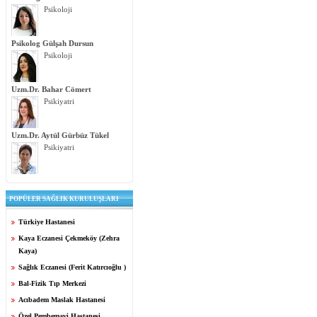
Psikoloji
Psikolog Gülşah Dursun
Psikoloji
Uzm.Dr. Bahar Cömert
Psikiyatri
Uzm.Dr. Aytül Gürbüz Tükel
Psikiyatri
POPÜLER SAĞLIK KURULUŞLARI
Türkiye Hastanesi
Kaya Eczanesi Çekmeköy (Zehra
Kaya)
Sağlık Eczanesi (Ferit Katırcıoğlu )
Bal-Fizik Tıp Merkezi
Acıbadem Maslak Hastanesi
Özel Pembemavi Hastanesi