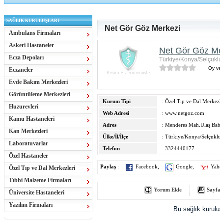
SAĞLIK KURULUŞLARI
Net Gör Göz Merkezi
Ambulans Firmaları
Askeri Hastaneler
Net Gör Göz M
Ecza Depoları
Türkiye/Konya/Selçukl
Oy ve
Eczaneler
Evde Bakım Merkezleri
Görüntüleme Merkezleri
Kurum Tipi
: Özel Tıp ve Dal Merkezl
Huzurevleri
Web Adresi
:
www.netgoz.com
Kamu Hastaneleri
Adres
: Menderes Mah.Ulaş Ba
Kan Merkezleri
Ülke/İl/İlçe
: Türkiye/Konya/Selçukl
Laboratuvarlar
Telefon
: 3324440177
Özel Hastaneler
Paylaş
:
Facebook
,
Google
,
Yah
Özel Tıp ve Dal Merkezleri
Tıbbi Malzeme Firmaları
Yorum Ekle
Sayfa
Üniversite Hastaneleri
Yazılım Firmaları
Bu sağlık kurul