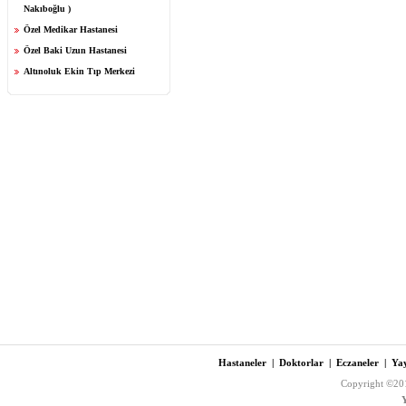
Nakıboğlu )
Özel Medikar Hastanesi
Özel Baki Uzun Hastanesi
Altınoluk Ekin Tıp Merkezi
Hastaneler
|
Doktorlar
|
Eczaneler
|
Yay
Copyright ©201
Y