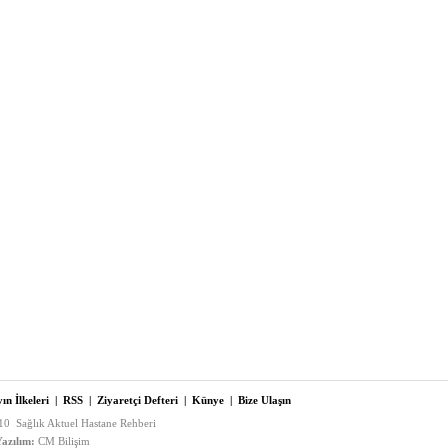
ın İlkeleri
|
RSS
|
Ziyaretçi Defteri
|
Künye
|
Bize Ulaşın
0 Sağlık Aktuel Hastane Rehberi
azılım:
CM Bilişim