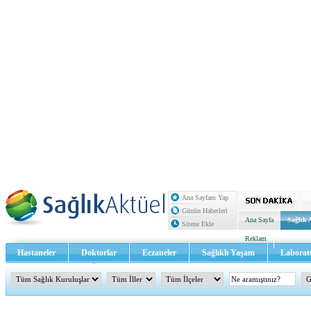
Ana Sayfam Yap
Günün Haberleri
Ana Sayfa
Sağlık 
Sitene Ekle
Reklam
Hastaneler
Doktorlar
Eczaneler
Sağlıklı Yaşam
Laborat
Sağlık TV - Video
İletişim