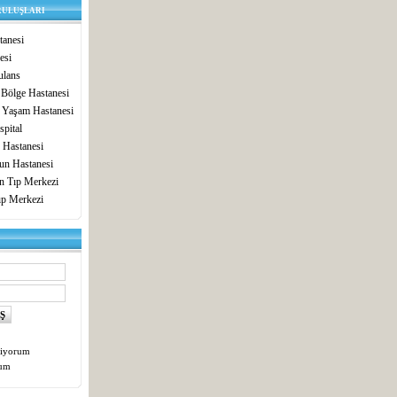
RULUŞLARI
anesi
esi
lans
 Bölge Hastanesi
 Yaşam Hastanesi
pital
 Hastanesi
un Hastanesi
in Tıp Merkezi
ıp Merkezi
tiyorum
tum