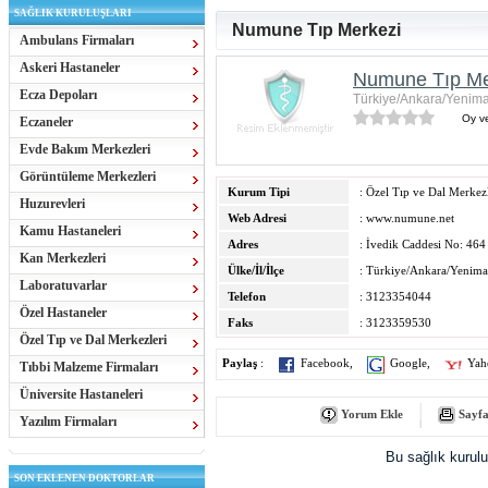
SAĞLIK KURULUŞLARI
Numune Tıp Merkezi
Ambulans Firmaları
Askeri Hastaneler
Numune Tıp Me
Ecza Depoları
Türkiye/Ankara/Yenima
Oy ve
Eczaneler
Evde Bakım Merkezleri
Görüntüleme Merkezleri
Kurum Tipi
: Özel Tıp ve Dal Merkezl
Huzurevleri
Web Adresi
:
www.numune.net
Kamu Hastaneleri
Adres
: İvedik Caddesi No: 464
Kan Merkezleri
Ülke/İl/İlçe
: Türkiye/Ankara/Yenima
Laboratuvarlar
Telefon
: 3123354044
Özel Hastaneler
Faks
: 3123359530
Özel Tıp ve Dal Merkezleri
Paylaş
:
Facebook
,
Google
,
Yah
Tıbbi Malzeme Firmaları
Üniversite Hastaneleri
Yorum Ekle
Sayfa
Yazılım Firmaları
Bu sağlık kurul
SON EKLENEN DOKTORLAR