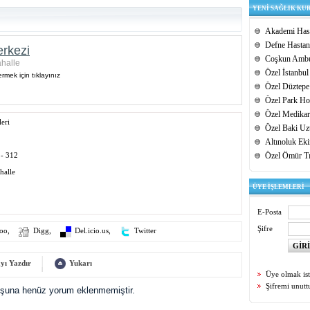
YENİ SAĞLIK KU
Akademi Hast
Defne Hastan
rkezi
Coşkun Ambu
halle
Özel İstanbul
rmek için tıklayınız
Özel Düztepe
Özel Park Hos
Özel Medikar
eri
Özel Baki Uz
Altınoluk Ek
 - 312
Özel Ömür T
halle
ÜYE İŞLEMLERİ
E-Posta
Şifre
oo
,
Digg
,
Del.icio.us
,
Twitter
yı Yazdır
Yukarı
Üye olmak is
Şifremi unut
uşuna henüz yorum eklenmemiştir.