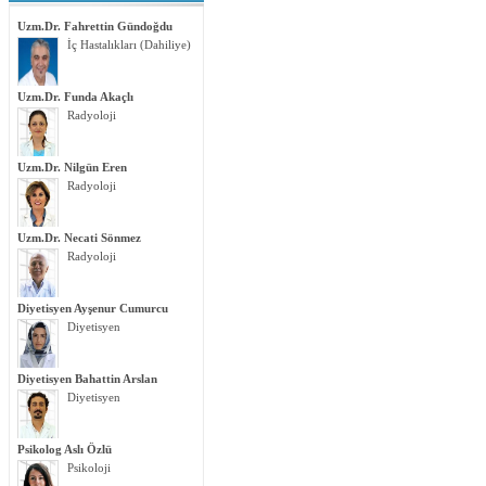
Uzm.Dr. Fahrettin Gündoğdu
İç Hastalıkları (Dahiliye)
Uzm.Dr. Funda Akaçlı
Radyoloji
Uzm.Dr. Nilgün Eren
Radyoloji
Uzm.Dr. Necati Sönmez
Radyoloji
Diyetisyen Ayşenur Cumurcu
Diyetisyen
Diyetisyen Bahattin Arslan
Diyetisyen
Psikolog Aslı Özlü
Psikoloji