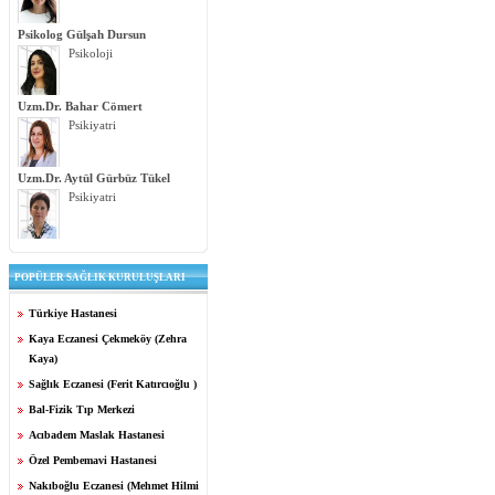
Psikolog Gülşah Dursun
Psikoloji
Uzm.Dr. Bahar Cömert
Psikiyatri
Uzm.Dr. Aytül Gürbüz Tükel
Psikiyatri
POPÜLER SAĞLIK KURULUŞLARI
Türkiye Hastanesi
Kaya Eczanesi Çekmeköy (Zehra
Kaya)
Sağlık Eczanesi (Ferit Katırcıoğlu )
Bal-Fizik Tıp Merkezi
Acıbadem Maslak Hastanesi
Özel Pembemavi Hastanesi
Nakıboğlu Eczanesi (Mehmet Hilmi