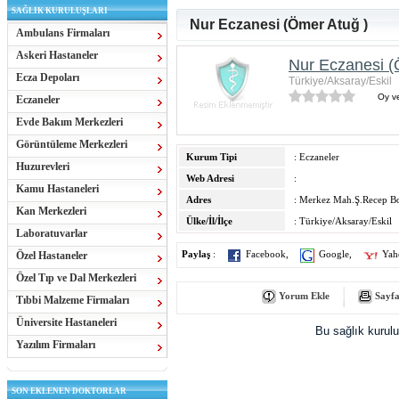
SAĞLIK KURULUŞLARI
Nur Eczanesi (Ömer Atuğ )
Ambulans Firmaları
Askeri Hastaneler
Nur Eczanesi (
Ecza Depoları
Türkiye/Aksaray/Eskil
Oy ve
Eczaneler
Evde Bakım Merkezleri
Görüntüleme Merkezleri
Kurum Tipi
: Eczaneler
Huzurevleri
Web Adresi
:
Kamu Hastaneleri
Adres
: Merkez Mah.Ş.Recep B
Kan Merkezleri
Ülke/İl/İlçe
: Türkiye/Aksaray/Eskil
Laboratuvarlar
Özel Hastaneler
Paylaş
:
Facebook
,
Google
,
Yah
Özel Tıp ve Dal Merkezleri
Yorum Ekle
Sayfa
Tıbbi Malzeme Firmaları
Üniversite Hastaneleri
Bu sağlık kurul
Yazılım Firmaları
SON EKLENEN DOKTORLAR