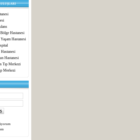
RULUŞLARI
anesi
esi
lans
 Bölge Hastanesi
 Yaşam Hastanesi
pital
 Hastanesi
un Hastanesi
in Tıp Merkezi
ıp Merkezi
tiyorum
tum