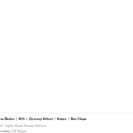
ın İlkeleri
|
RSS
|
Ziyaretçi Defteri
|
Künye
|
Bize Ulaşın
0 Sağlık Aktuel Hastane Rehberi
azılım:
CM Bilişim