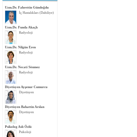
Uzm.Dr. Fahrettin Gündoğdu
İç Hastalıkları (Dahiliye)
Uzm.Dr. Funda Akaçlı
Radyoloji
Uzm.Dr. Nilgün Eren
Radyoloji
Uzm.Dr. Necati Sönmez
Radyoloji
Diyetisyen Ayşenur Cumurcu
Diyetisyen
Diyetisyen Bahattin Arslan
Diyetisyen
Psikolog Aslı Özlü
Psikoloji