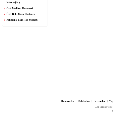
Nakıboğlu )
Özel Medikar Hastanesi
Özel Baki Uzun Hastanesi
Altınoluk Ekin Tıp Merkezi
Hastaneler
|
Doktorlar
|
Eczaneler
|
Yay
Copyright ©201
Y