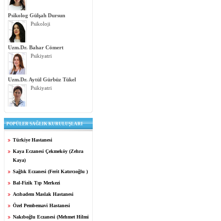
Psikolog Gülşah Dursun
Psikoloji
Uzm.Dr. Bahar Cömert
Psikiyatri
Uzm.Dr. Aytül Gürbüz Tükel
Psikiyatri
POPÜLER SAĞLIK KURULUŞLARI
Türkiye Hastanesi
Kaya Eczanesi Çekmeköy (Zehra
Kaya)
Sağlık Eczanesi (Ferit Katırcıoğlu )
Bal-Fizik Tıp Merkezi
Acıbadem Maslak Hastanesi
Özel Pembemavi Hastanesi
Nakıboğlu Eczanesi (Mehmet Hilmi