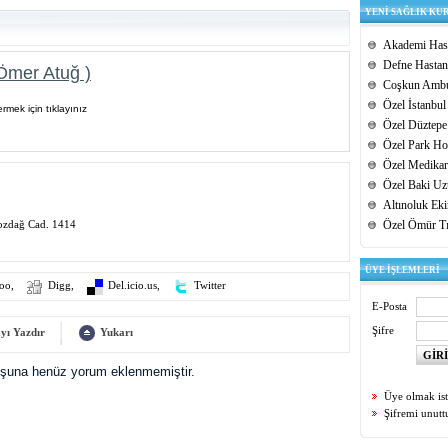
YENİ SAĞLIK KU
Akademi Hast
Defne Hastan
Ömer Atuğ )
Coşkun Ambu
Özel İstanbul
rmek için tıklayınız
Özel Düztepe
Özel Park Hos
Özel Medikar
Özel Baki Uz
Altınoluk Ek
ozdağ Cad. 1414
Özel Ömür T
ÜYE İŞLEMLERİ
oo
,
Digg
,
Del.icio.us
,
Twitter
E-Posta
Şifre
yı Yazdır
Yukarı
uşuna henüz yorum eklenmemiştir.
Üye olmak is
Şifremi unut