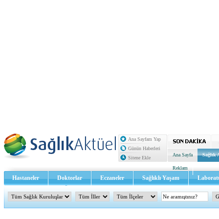
Ana Sayfam Yap
Günün Haberleri
Ana Sayfa
Sağlık 
Sitene Ekle
Reklam
Hastaneler
Doktorlar
Eczaneler
Sağlıklı Yaşam
Laborat
Sağlık TV - Video
İletişim