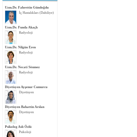
Uzm.Dr. Fahrettin Gündoğdu
İç Hastalıkları (Dahiliye)
Uzm.Dr. Funda Akaçlı
Radyoloji
Uzm.Dr. Nilgün Eren
Radyoloji
Uzm.Dr. Necati Sönmez
Radyoloji
Diyetisyen Ayşenur Cumurcu
Diyetisyen
Diyetisyen Bahattin Arslan
Diyetisyen
Psikolog Aslı Özlü
Psikoloji