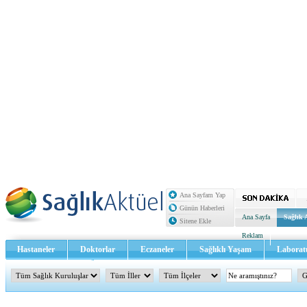
Ana Sayfam Yap
Günün Haberleri
Ana Sayfa
Sağlık 
Sitene Ekle
Reklam
Hastaneler
Doktorlar
Eczaneler
Sağlıklı Yaşam
Laborat
Sağlık TV - Video
İletişim