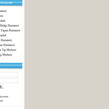
RULUŞLARI
anesi
esi
lans
 Bölge Hastanesi
 Yaşam Hastanesi
pital
 Hastanesi
un Hastanesi
in Tıp Merkezi
ıp Merkezi
tiyorum
tum