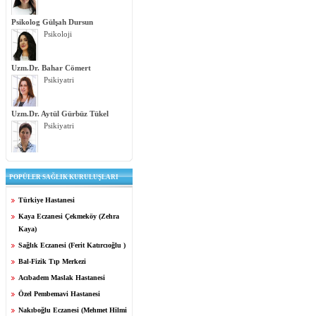
Psikolog Gülşah Dursun
Psikoloji
Uzm.Dr. Bahar Cömert
Psikiyatri
Uzm.Dr. Aytül Gürbüz Tükel
Psikiyatri
POPÜLER SAĞLIK KURULUŞLARI
Türkiye Hastanesi
Kaya Eczanesi Çekmeköy (Zehra
Kaya)
Sağlık Eczanesi (Ferit Katırcıoğlu )
Bal-Fizik Tıp Merkezi
Acıbadem Maslak Hastanesi
Özel Pembemavi Hastanesi
Nakıboğlu Eczanesi (Mehmet Hilmi