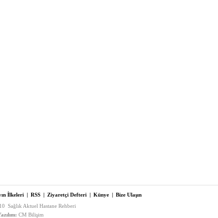
ın İlkeleri
|
RSS
|
Ziyaretçi Defteri
|
Künye
|
Bize Ulaşın
0 Sağlık Aktuel Hastane Rehberi
azılım:
CM Bilişim