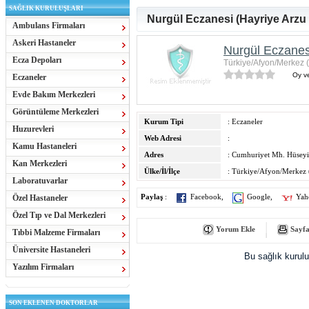
SAĞLIK KURULUŞLARI
Nurgül Eczanesi (Hayriye Arzu
Ambulans Firmaları
Askeri Hastaneler
Nurgül Eczanes
Ecza Depoları
Türkiye/Afyon/Merkez 
Oy ve
Eczaneler
Evde Bakım Merkezleri
Görüntüleme Merkezleri
Kurum Tipi
: Eczaneler
Huzurevleri
Web Adresi
:
Kamu Hastaneleri
Adres
: Cumhuriyet Mh. Hüseyi
Kan Merkezleri
Ülke/İl/İlçe
: Türkiye/Afyon/Merkez 
Laboratuvarlar
Özel Hastaneler
Paylaş
:
Facebook
,
Google
,
Yah
Özel Tıp ve Dal Merkezleri
Yorum Ekle
Sayfa
Tıbbi Malzeme Firmaları
Üniversite Hastaneleri
Bu sağlık kurul
Yazılım Firmaları
SON EKLENEN DOKTORLAR