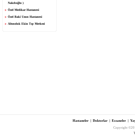
Nakıboğlu )
Özel Medikar Hastanesi
Özel Baki Uzun Hastanesi
Altınoluk Ekin Tıp Merkezi
Hastaneler
|
Doktorlar
|
Eczaneler
|
Yay
Copyright ©201
Y