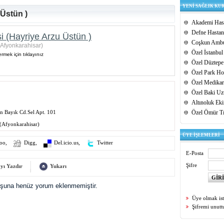
YENİ SAĞLIK KU
 Üstün )
Akademi Hast
Defne Hastan
i (Hayriye Arzu Üstün )
Coşkun Ambu
(Afyonkarahisar)
Özel İstanbul
rmek için tıklayınız
Özel Düztepe
Özel Park Hos
Özel Medikar
Özel Baki Uz
Altınoluk Ek
n Bayık Cd.Sel Apt. 101
Özel Ömür T
(Afyonkarahisar)
ÜYE İŞLEMLERİ
oo
,
Digg
,
Del.icio.us
,
Twitter
E-Posta
Şifre
yı Yazdır
Yukarı
uşuna henüz yorum eklenmemiştir.
Üye olmak is
Şifremi unut