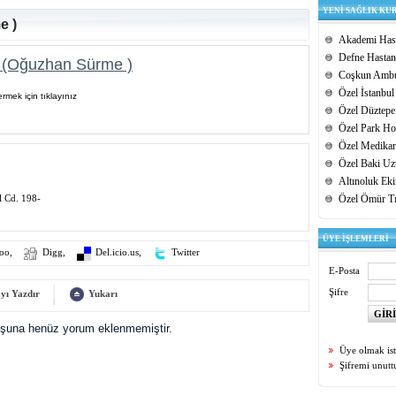
YENİ SAĞLIK KU
e )
Akademi Hast
Defne Hastan
 (Oğuzhan Sürme )
Coşkun Ambu
Özel İstanbul
rmek için tıklayınız
Özel Düztepe
Özel Park Hos
Özel Medikar
Özel Baki Uz
Altınoluk Ek
 Cd. 198-
Özel Ömür T
ÜYE İŞLEMLERİ
oo
,
Digg
,
Del.icio.us
,
Twitter
E-Posta
Şifre
yı Yazdır
Yukarı
uşuna henüz yorum eklenmemiştir.
Üye olmak is
Şifremi unut