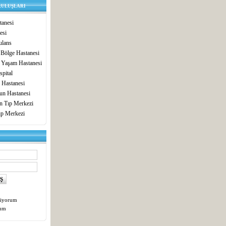
RULUŞLARI
anesi
esi
lans
 Bölge Hastanesi
 Yaşam Hastanesi
pital
 Hastanesi
un Hastanesi
in Tıp Merkezi
ıp Merkezi
tiyorum
tum