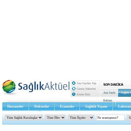
Ana Sayfam Yap
Günün Haberleri
Ana Sayfa
Sağlık 
Sitene Ekle
Reklam
Hastaneler
Doktorlar
Eczaneler
Sağlıklı Yaşam
Laborat
Sağlık TV - Video
İletişim