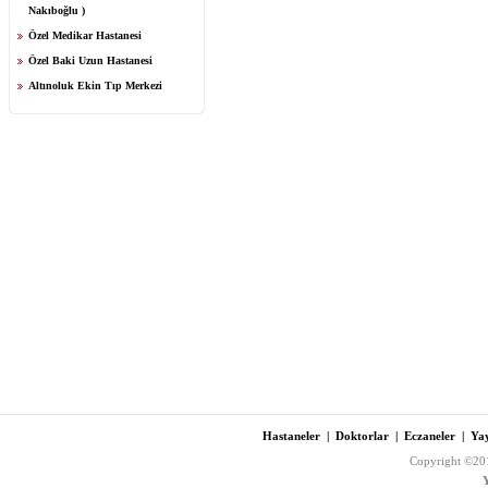
Nakıboğlu )
Özel Medikar Hastanesi
Özel Baki Uzun Hastanesi
Altınoluk Ekin Tıp Merkezi
Hastaneler
|
Doktorlar
|
Eczaneler
|
Yay
Copyright ©201
Y