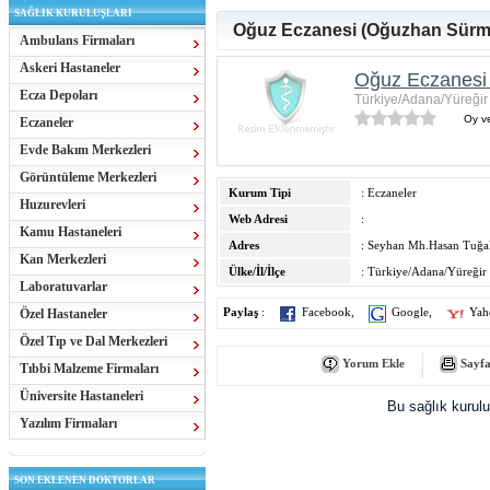
SAĞLIK KURULUŞLARI
Oğuz Eczanesi (Oğuzhan Sürm
Ambulans Firmaları
Askeri Hastaneler
Oğuz Eczanesi
Ecza Depoları
Türkiye/Adana/Yüreğir
Oy ve
Eczaneler
Evde Bakım Merkezleri
Görüntüleme Merkezleri
Kurum Tipi
: Eczaneler
Huzurevleri
Web Adresi
:
Kamu Hastaneleri
Adres
: Seyhan Mh.Hasan Tuğal
Kan Merkezleri
Ülke/İl/İlçe
: Türkiye/Adana/Yüreğir
Laboratuvarlar
Özel Hastaneler
Paylaş
:
Facebook
,
Google
,
Yah
Özel Tıp ve Dal Merkezleri
Yorum Ekle
Sayfa
Tıbbi Malzeme Firmaları
Üniversite Hastaneleri
Bu sağlık kurul
Yazılım Firmaları
SON EKLENEN DOKTORLAR