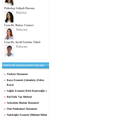
Psikolog Gülşah Dursun
Psikoloji
Uzm.Dr. Bahar Cömert
Psikiyatri
Uzm.Dr. Aytül Gürbüz Tükel
Psikiyatri
POPÜLER SAĞLIK KURULUŞLARI
Türkiye Hastanesi
Kaya Eczanesi Çekmeköy (Zehra
Kaya)
Sağlık Eczanesi (Ferit Katırcıoğlu )
Bal-Fizik Tıp Merkezi
Acıbadem Maslak Hastanesi
Özel Pembemavi Hastanesi
Nakıboğlu Eczanesi (Mehmet Hilmi