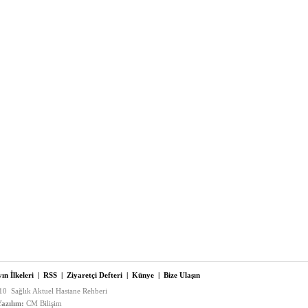
ın İlkeleri
|
RSS
|
Ziyaretçi Defteri
|
Künye
|
Bize Ulaşın
0 Sağlık Aktuel Hastane Rehberi
azılım:
CM Bilişim