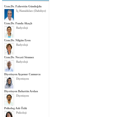
Uzm.Dr. Fahrettin Gündoğdu
İç Hastalıkları (Dahiliye)
Uzm.Dr. Funda Akaçlı
Radyoloji
Uzm.Dr. Nilgün Eren
Radyoloji
Uzm.Dr. Necati Sönmez
Radyoloji
Diyetisyen Ayşenur Cumurcu
Diyetisyen
Diyetisyen Bahattin Arslan
Diyetisyen
Psikolog Aslı Özlü
Psikoloji