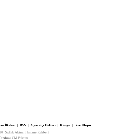
ın İlkeleri
|
RSS
|
Ziyaretçi Defteri
|
Künye
|
Bize Ulaşın
0 Sağlık Aktuel Hastane Rehberi
azılım:
CM Bilişim