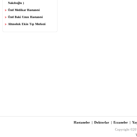
Nakıboğlu )
Özel Medikar Hastanesi
Özel Baki Uzun Hastanesi
Altınoluk Ekin Tıp Merkezi
Hastaneler
|
Doktorlar
|
Eczaneler
|
Yay
Copyright ©201
Y