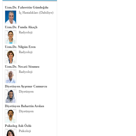
Uzm.Dr. Fahrettin Gündoğdu
İç Hastalıkları (Dahiliye)
Uzm.Dr. Funda Akaçlı
Radyoloji
Uzm.Dr. Nilgün Eren
Radyoloji
Uzm.Dr. Necati Sönmez
Radyoloji
Diyetisyen Ayşenur Cumurcu
Diyetisyen
Diyetisyen Bahattin Arslan
Diyetisyen
Psikolog Aslı Özlü
Psikoloji