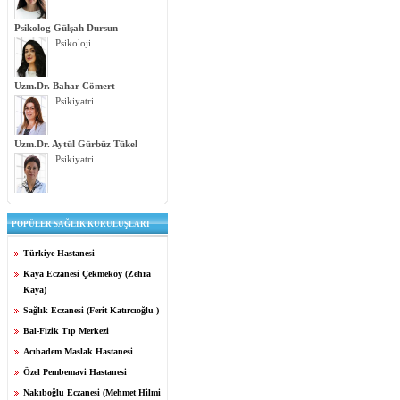
Psikolog Gülşah Dursun
Psikoloji
Uzm.Dr. Bahar Cömert
Psikiyatri
Uzm.Dr. Aytül Gürbüz Tükel
Psikiyatri
POPÜLER SAĞLIK KURULUŞLARI
Türkiye Hastanesi
Kaya Eczanesi Çekmeköy (Zehra
Kaya)
Sağlık Eczanesi (Ferit Katırcıoğlu )
Bal-Fizik Tıp Merkezi
Acıbadem Maslak Hastanesi
Özel Pembemavi Hastanesi
Nakıboğlu Eczanesi (Mehmet Hilmi