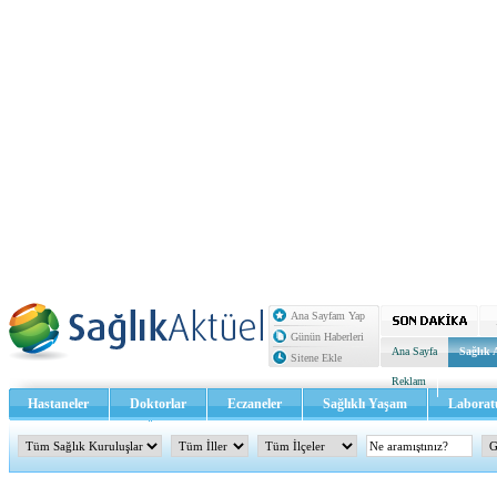
Ana Sayfam Yap
Günün Haberleri
Ana Sayfa
Sağlık 
Sitene Ekle
Reklam
Hastaneler
Doktorlar
Eczaneler
Sağlıklı Yaşam
Laborat
Sağlık TV - Video
İletişim