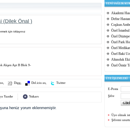
YENİ SAĞLIK KU
Akademi Hast
Defne Hastan
 (Dilek Önal )
Coşkun Ambu
Özel İstanbul
rmek için tıklayınız
Özel Düztepe
Özel Park Hos
Özel Medikar
Özel Baki Uz
Altınoluk Ek
ok Akşen Apt B Blok 9-
Özel Ömür T
ÜYE İŞLEMLERİ
oo
,
Digg
,
Del.icio.us
,
Twitter
E-Posta
Şifre
yı Yazdır
Yukarı
uşuna henüz yorum eklenmemiştir.
Üye olmak is
Şifremi unut