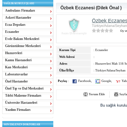
SAĞLIK KURULUŞLARI
Özbek Eczanesi (Dilek Önal )
Ambulans Firmaları
Askeri Hastaneler
Özbek Eczanesi
Ecza Depoları
Türkiye/Adana/Seyhan
Oy ve
Eczaneler
Evde Bakım Merkezleri
Görüntüleme Merkezleri
Kurum Tipi
: Eczaneler
Huzurevleri
Web Adresi
:
Kamu Hastaneleri
Adres
: Huzurevleri Mah 116 S
Kan Merkezleri
Ülke/İl/İlçe
: Türkiye/Adana/Seyhan
Laboratuvarlar
Özel Hastaneler
Paylaş
:
Facebook
,
Google
,
Yah
Özel Tıp ve Dal Merkezleri
Yorum Ekle
Sayfa
Tıbbi Malzeme Firmaları
Üniversite Hastaneleri
Bu sağlık kurul
Yazılım Firmaları
SON EKLENEN DOKTORLAR