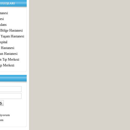
RULUŞLARI
anesi
esi
lans
 Bölge Hastanesi
 Yaşam Hastanesi
pital
 Hastanesi
un Hastanesi
in Tıp Merkezi
ıp Merkezi
tiyorum
tum