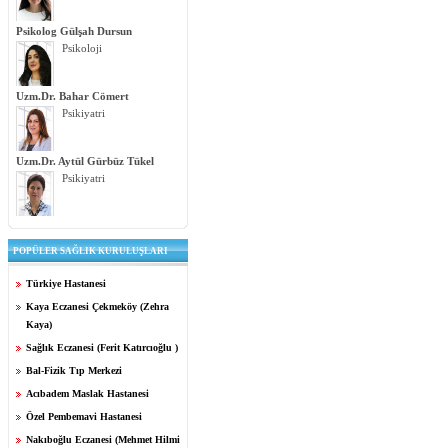
Psikolog Gülşah Dursun
Psikoloji
Uzm.Dr. Bahar Cömert
Psikiyatri
Uzm.Dr. Aytül Gürbüz Tükel
Psikiyatri
POPÜLER SAĞLIK KURULUŞLARI
Türkiye Hastanesi
Kaya Eczanesi Çekmeköy (Zehra
Kaya)
Sağlık Eczanesi (Ferit Katırcıoğlu )
Bal-Fizik Tıp Merkezi
Acıbadem Maslak Hastanesi
Özel Pembemavi Hastanesi
Nakıboğlu Eczanesi (Mehmet Hilmi