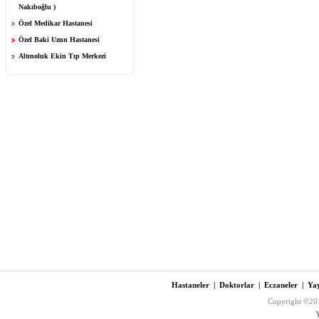
Nakıboğlu )
Özel Medikar Hastanesi
Özel Baki Uzun Hastanesi
Altınoluk Ekin Tıp Merkezi
Hastaneler
|
Doktorlar
|
Eczaneler
|
Yay
Copyright ©201
Y