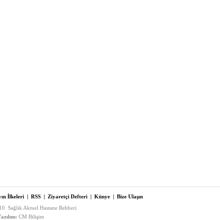
ın İlkeleri
|
RSS
|
Ziyaretçi Defteri
|
Künye
|
Bize Ulaşın
0 Sağlık Aktuel Hastane Rehberi
azılım:
CM Bilişim