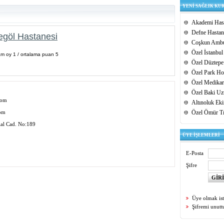
YENİ SAĞLIK KU
Akademi Hast
Defne Hastan
egöl Hastanesi
Coşkun Ambu
Özel İstanbul
am oy 1 / ortalama puan 5
Özel Düztepe
Özel Park Hos
Özel Medikar
Özel Baki Uz
com
Altınoluk Ek
com
Özel Ömür T
lal Cad. No:189
ÜYE İŞLEMLERİ
E-Posta
Şifre
Üye olmak is
Şifremi unut