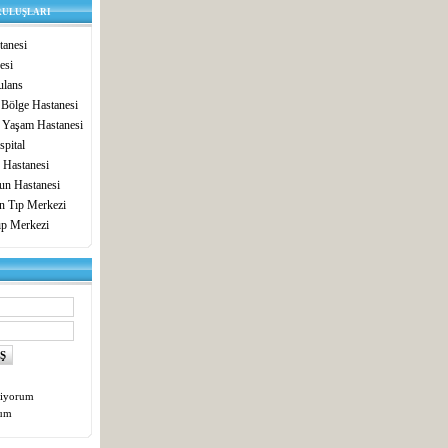
RULUŞLARI
anesi
esi
lans
 Bölge Hastanesi
 Yaşam Hastanesi
pital
 Hastanesi
un Hastanesi
in Tıp Merkezi
ıp Merkezi
tiyorum
tum