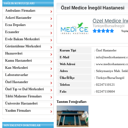
SAĞLIK KURULUŞLARI
Özel Medice İnegöl Hastanesi
Ambulans Firmaları
Askeri Hastaneler
Özel Medice İn
Ecza Depoları
Türkiye/Bursa/İnegöl
Topl
Eczaneler
Evde Bakım Merkezleri
Görüntüleme Merkezleri
Kurum Tipi
: Özel Hastaneler
Huzurevleri
E-Mail
:
info@medicehastanesi.
Kamu Hastaneleri
Web Adresi
:
www.medicehastanesi.
Kan Merkezleri
Adres
: Süleymaniye Mah. İstik
Laboratuvarlar
Ülke/İl/İlçe
: Türkiye/Bursa/İnegöl
Özel Hastaneler
Telefon
: 02247110121
Özel Tıp ve Dal Merkezleri
Faks
: 02247110604
Tıbbi Malzeme Firmaları
Tanıtım Fotoğrafları
Üniversite Hastaneleri
Yazılım Firmaları
SON EKLENEN DOKTORLAR