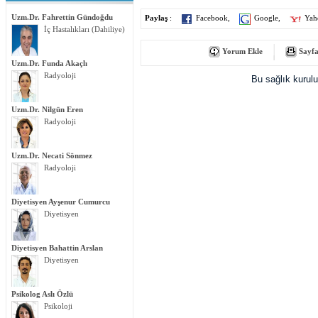
Uzm.Dr. Fahrettin Gündoğdu
Paylaş
:
Facebook
,
Google
,
Yah
İç Hastalıkları (Dahiliye)
Yorum Ekle
Sayfa
Uzm.Dr. Funda Akaçlı
Radyoloji
Bu sağlık kurul
Uzm.Dr. Nilgün Eren
Radyoloji
Uzm.Dr. Necati Sönmez
Radyoloji
Diyetisyen Ayşenur Cumurcu
Diyetisyen
Diyetisyen Bahattin Arslan
Diyetisyen
Psikolog Aslı Özlü
Psikoloji