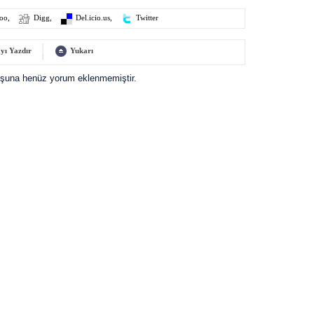
oo
,
Digg
,
Del.icio.us
,
Twitter
yı Yazdır
Yukarı
uşuna henüz yorum eklenmemiştir.