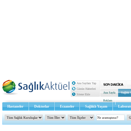
Ana Sayfam Yap
Günün Haberleri
Ana Sayfa
Sağlık 
Sitene Ekle
Reklam
Hastaneler
Doktorlar
Eczaneler
Sağlıklı Yaşam
Laborat
Sağlık TV - Video
İletişim