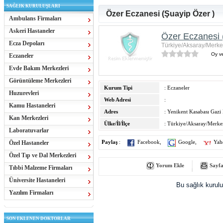
SAĞLIK KURULUŞLARI
Özer Eczanesi (Şuayip Özer )
Ambulans Firmaları
Askeri Hastaneler
Özer Eczanesi 
Ecza Depoları
Türkiye/Aksaray/Merke
Oy ve
Eczaneler
Evde Bakım Merkezleri
Görüntüleme Merkezleri
Kurum Tipi
: Eczaneler
Huzurevleri
Web Adresi
:
Kamu Hastaneleri
Adres
: Yenikent Kasabası Gazi 
Kan Merkezleri
Ülke/İl/İlçe
: Türkiye/Aksaray/Merke
Laboratuvarlar
Özel Hastaneler
Paylaş
:
Facebook
,
Google
,
Yah
Özel Tıp ve Dal Merkezleri
Yorum Ekle
Sayfa
Tıbbi Malzeme Firmaları
Üniversite Hastaneleri
Bu sağlık kurul
Yazılım Firmaları
SON EKLENEN DOKTORLAR