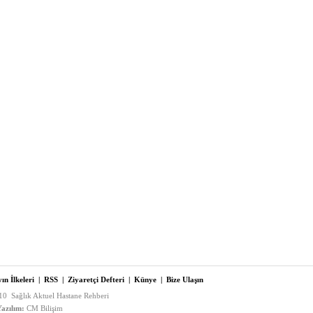
ın İlkeleri
|
RSS
|
Ziyaretçi Defteri
|
Künye
|
Bize Ulaşın
0 Sağlık Aktuel Hastane Rehberi
azılım:
CM Bilişim