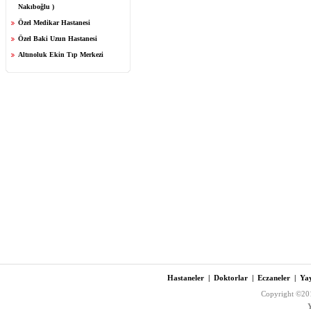
Nakıboğlu )
Özel Medikar Hastanesi
Özel Baki Uzun Hastanesi
Altınoluk Ekin Tıp Merkezi
Hastaneler
|
Doktorlar
|
Eczaneler
|
Yay
Copyright ©201
Y