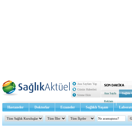
Ana Sayfam Yap
Günün Haberleri
Ana Sayfa
Sağlık 
Sitene Ekle
Reklam
Hastaneler
Doktorlar
Eczaneler
Sağlıklı Yaşam
Laborat
Sağlık TV - Video
İletişim