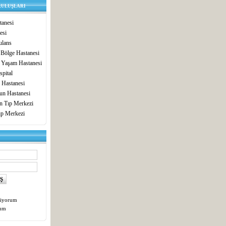
RULUŞLARI
anesi
esi
lans
 Bölge Hastanesi
 Yaşam Hastanesi
pital
 Hastanesi
un Hastanesi
in Tıp Merkezi
ıp Merkezi
tiyorum
tum