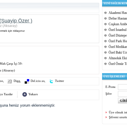
YENİ SAĞLIK KU
Akademi Hast
Defne Hastan
(Şuayip Özer )
Coşkun Ambu
z (Aksaray)
Özel İstanbul
rmek için tıklayınız
Özel Düztepe
Özel Park Hos
Özel Medikar
Özel Baki Uz
Altınoluk Ek
Mah.Çarşı İçi 59-
Özel Ömür T
z (Aksaray)
ÜYE İŞLEMLERİ
oo
,
Digg
,
Del.icio.us
,
Twitter
E-Posta
Şifre
yı Yazdır
Yukarı
uşuna henüz yorum eklenmemiştir.
Üye olmak is
Şifremi unut