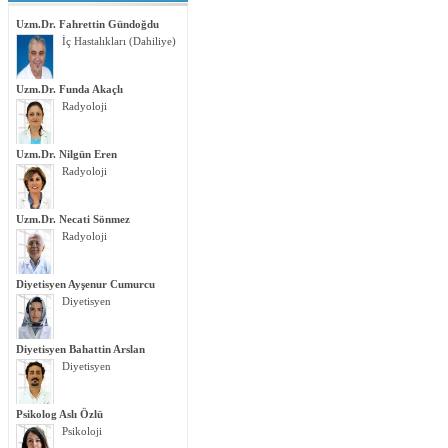
Uzm.Dr. Fahrettin Gündoğdu
İç Hastalıkları (Dahiliye)
Uzm.Dr. Funda Akaçlı
Radyoloji
Uzm.Dr. Nilgün Eren
Radyoloji
Uzm.Dr. Necati Sönmez
Radyoloji
Diyetisyen Ayşenur Cumurcu
Diyetisyen
Diyetisyen Bahattin Arslan
Diyetisyen
Psikolog Aslı Özlü
Psikoloji