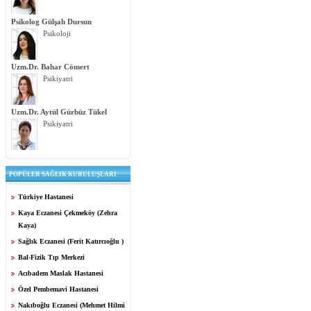
Psikolog Gülşah Dursun
Psikoloji
Uzm.Dr. Bahar Cömert
Psikiyatri
Uzm.Dr. Aytül Gürbüz Tükel
Psikiyatri
POPÜLER SAĞLIK KURULUŞLARI
Türkiye Hastanesi
Kaya Eczanesi Çekmeköy (Zehra
Kaya)
Sağlık Eczanesi (Ferit Katırcıoğlu )
Bal-Fizik Tıp Merkezi
Acıbadem Maslak Hastanesi
Özel Pembemavi Hastanesi
Nakıboğlu Eczanesi (Mehmet Hilmi