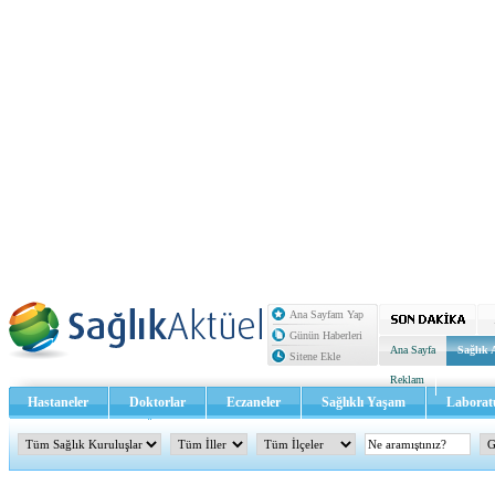
Ana Sayfam Yap
Günün Haberleri
Ana Sayfa
Sağlık 
Sitene Ekle
Reklam
Hastaneler
Doktorlar
Eczaneler
Sağlıklı Yaşam
Laborat
Sağlık TV - Video
İletişim