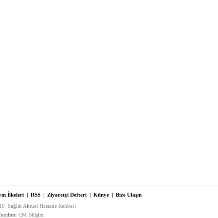
ın İlkeleri
|
RSS
|
Ziyaretçi Defteri
|
Künye
|
Bize Ulaşın
0 Sağlık Aktuel Hastane Rehberi
azılım:
CM Bilişim