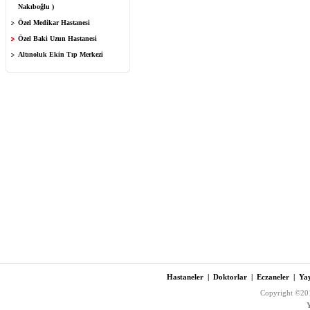
Nakıboğlu )
Özel Medikar Hastanesi
Özel Baki Uzun Hastanesi
Altınoluk Ekin Tıp Merkezi
Hastaneler
|
Doktorlar
|
Eczaneler
|
Yay
Copyright ©201
Y