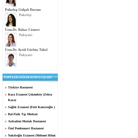
Psikolog Gülşah Dursun
Psikoloji
Uzm.Dr. Bahar Cömert
Psikiyatri
Uzm.Dr. Aytül Gürbüz Tükel
Psikiyatri
POPÜLER SAĞLIK KURULUŞLARI
Türkiye Hastanesi
Kaya Eczanesi Çekmeköy (Zehra
Kaya)
Sağlık Eczanesi (Ferit Katırcıoğlu )
Bal-Fizik Tıp Merkezi
Acıbadem Maslak Hastanesi
Özel Pembemavi Hastanesi
Nakıboğlu Eczanesi (Mehmet Hilmi