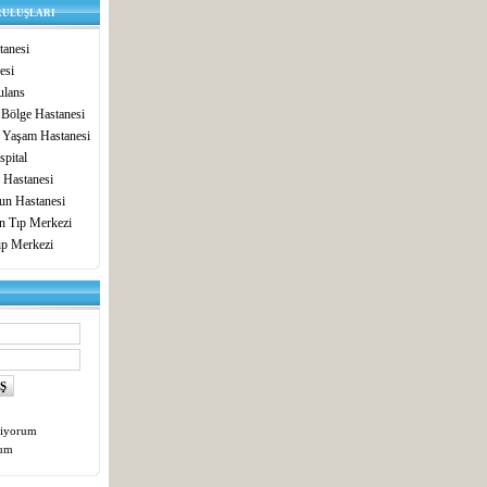
RULUŞLARI
anesi
esi
lans
 Bölge Hastanesi
 Yaşam Hastanesi
pital
 Hastanesi
un Hastanesi
in Tıp Merkezi
ıp Merkezi
tiyorum
tum