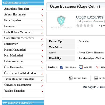
SAĞLIK KURULUŞLARI
Özge Eczanesi (Özge Çetin )
Ambulans Firmaları
Askeri Hastaneler
Özge Eczanesi 
Ecza Depoları
Türkiye/Afyon/Merkez 
Oy ve
Eczaneler
Evde Bakım Merkezleri
Görüntüleme Merkezleri
Kurum Tipi
: Eczaneler
Huzurevleri
Web Adresi
:
Kamu Hastaneleri
Adres
: Afyon Devlet Hastanesi
Kan Merkezleri
Ülke/İl/İlçe
: Türkiye/Afyon/Merkez 
Laboratuvarlar
Özel Hastaneler
Paylaş
:
Facebook
,
Google
,
Yah
Özel Tıp ve Dal Merkezleri
Yorum Ekle
Sayfa
Tıbbi Malzeme Firmaları
Üniversite Hastaneleri
Bu sağlık kurul
Yazılım Firmaları
SON EKLENEN DOKTORLAR