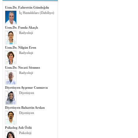
Uzm.Dr. Fahrettin Gündoğdu
İç Hastalıkları (Dahiliye)
Uzm.Dr. Funda Akaçlı
Radyoloji
Uzm.Dr. Nilgün Eren
Radyoloji
Uzm.Dr. Necati Sönmez
Radyoloji
Diyetisyen Ayşenur Cumurcu
Diyetisyen
Diyetisyen Bahattin Arslan
Diyetisyen
Psikolog Aslı Özlü
Psikoloji