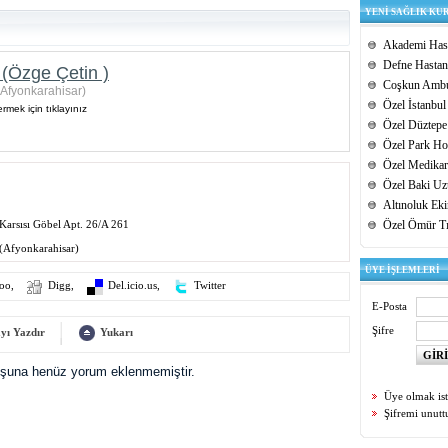
YENİ SAĞLIK KU
Akademi Hast
Defne Hastan
(Özge Çetin )
Coşkun Ambu
(Afyonkarahisar)
Özel İstanbul
rmek için tıklayınız
Özel Düztepe
Özel Park Hos
Özel Medikar
Özel Baki Uz
Altınoluk Ek
 Karsısı Göbel Apt. 26/A 261
Özel Ömür T
(Afyonkarahisar)
ÜYE İŞLEMLERİ
oo
,
Digg
,
Del.icio.us
,
Twitter
E-Posta
Şifre
yı Yazdır
Yukarı
uşuna henüz yorum eklenmemiştir.
Üye olmak is
Şifremi unut