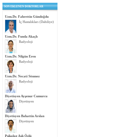
SON EKLENEN DOKTORLAR
Uzm.Dr. Fahrettin Gündoğdu
İç Hastalıkları (Dahiliye)
Uzm.Dr. Funda Akaçlı
Radyoloji
Uzm.Dr. Nilgün Eren
Radyoloji
Uzm.Dr. Necati Sönmez
Radyoloji
Diyetisyen Ayşenur Cumurcu
Diyetisyen
Diyetisyen Bahattin Arslan
Diyetisyen
Psikolog Aslı Özlü