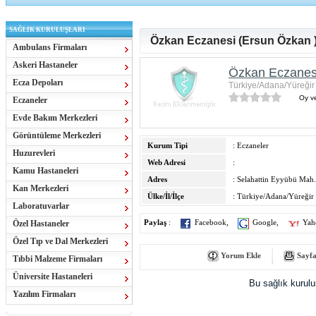
SAĞLIK KURULUŞLARI
Özkan Eczanesi (Ersun Özkan 
Ambulans Firmaları
Askeri Hastaneler
Özkan Eczanesi
Ecza Depoları
Türkiye/Adana/Yüreğir
Oy ve
Eczaneler
Evde Bakım Merkezleri
Görüntüleme Merkezleri
Kurum Tipi
: Eczaneler
Huzurevleri
Web Adresi
:
Kamu Hastaneleri
Adres
: Selahattin Eyyübü Mah
Kan Merkezleri
Ülke/İl/İlçe
: Türkiye/Adana/Yüreğir
Laboratuvarlar
Özel Hastaneler
Paylaş
:
Facebook
,
Google
,
Yah
Özel Tıp ve Dal Merkezleri
Yorum Ekle
Sayfa
Tıbbi Malzeme Firmaları
Üniversite Hastaneleri
Bu sağlık kurul
Yazılım Firmaları