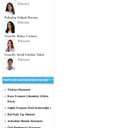
Psikoloji
Psikolog Gülşah Dursun
Psikoloji
Uzm.Dr. Bahar Cömert
Psikiyatri
Uzm.Dr. Aytül Gürbüz Tükel
Psikiyatri
POPÜLER SAĞLIK KURULUŞLARI
Türkiye Hastanesi
Kaya Eczanesi Çekmeköy (Zehra
Kaya)
Sağlık Eczanesi (Ferit Katırcıoğlu )
Bal-Fizik Tıp Merkezi
Acıbadem Maslak Hastanesi
Özel Pembemavi Hastanesi