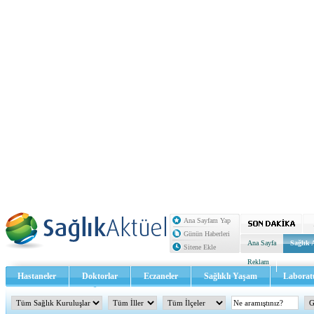
Ana Sayfam Yap
Günün Haberleri
Ana Sayfa
Sağlık 
Sitene Ekle
Reklam
Hastaneler
Doktorlar
Eczaneler
Sağlıklı Yaşam
Laborat
Sağlık TV - Video
İletişim